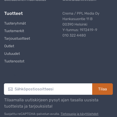
Tuotteet
Crema / PPL Media Oy
Hankasuontie 11 B
Tuoteryhmät
00390 Helsinki
Y-tunnus: 1972419-9
Tuotemerkit
010 322 4480
Tarjoustuotteet
Outlet
Uutuudet
Tuotenostot
Uutiskirje
Tilaa
Tilaamalla uutiskirjeen pysyt ajan tasalla uusista
tuotteista ja tarjouksista!
Suojattu reCAPTCHA-palvelun avulla.
Tietosuoja ja käyttöehdot