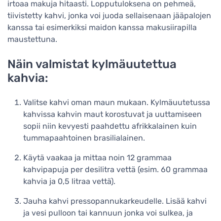
irtoaa makuja hitaasti. Lopputuloksena on pehmeä,
tiivistetty kahvi, jonka voi juoda sellaisenaan jääpalojen
kanssa tai esimerkiksi maidon kanssa makusiirapilla
maustettuna.
Näin valmistat kylmäuutettua
kahvia:
Valitse kahvi oman maun mukaan. Kylmäuutetussa
kahvissa kahvin maut korostuvat ja uuttamiseen
sopii niin kevyesti paahdettu afrikkalainen kuin
tummapaahtoinen brasilialainen.
Käytä vaakaa ja mittaa noin 12 grammaa
kahvipapuja per desilitra vettä (esim. 60 grammaa
kahvia ja 0,5 litraa vettä).
Jauha kahvi pressopannukarkeudelle. Lisää kahvi
ja vesi pulloon tai kannuun jonka voi sulkea, ja