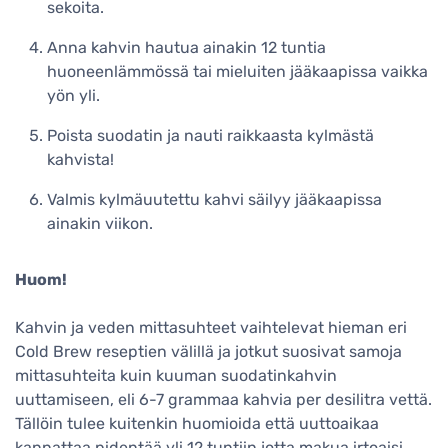
sekoita.
Anna kahvin hautua ainakin 12 tuntia
huoneenlämmössä tai mieluiten jääkaapissa vaikka
yön yli.
Poista suodatin ja nauti raikkaasta kylmästä
kahvista!
Valmis kylmäuutettu kahvi säilyy jääkaapissa
ainakin viikon.
Huom!
Kahvin ja veden mittasuhteet vaihtelevat hieman eri
Cold Brew reseptien välillä ja jotkut suosivat samoja
mittasuhteita kuin kuuman suodatinkahvin
uuttamiseen, eli 6-7 grammaa kahvia per desilitra vettä.
Tällöin tulee kuitenkin huomioida että uuttoaikaa
kannattaa pidentää yli 12 tuntiin jotta makua irtoaisi