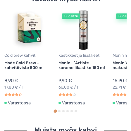
Suosittu
Suositt
Cold brew kahvit
Kastikkeet ja lisukkeet
Monin mak
Mode Cold Brew -
Monin L´Artiste
Monin Van
kahvitiiviste 500 ml
karamellikastike 150 ml
makusiir
8,90 €
9,90 €
15,90 €
17,80 € / l
66,00 € / l
22,71 € / l
Varastossa
Varastossa
Varast
Muista myös kahvi