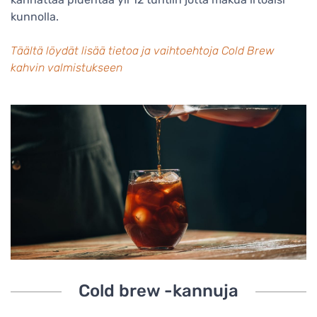
kunnolla.
Täältä löydät lisää tietoa ja vaihtoehtoja Cold Brew
kahvin valmistukseen
Cold brew -kannuja