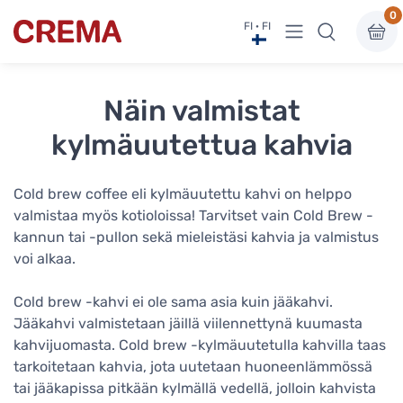
0
Näytä valikko
FI · FI
Crema
Näin valmistat
kylmäuutettua kahvia
Cold brew coffee eli kylmäuutettu kahvi on helppo
valmistaa myös kotioloissa! Tarvitset vain Cold Brew -
kannun tai -pullon sekä mieleistäsi kahvia ja valmistus
voi alkaa.
Cold brew -kahvi ei ole sama asia kuin jääkahvi.
Jääkahvi valmistetaan jäillä viilennettynä kuumasta
kahvijuomasta. Cold brew -kylmäuutetulla kahvilla taas
tarkoitetaan kahvia, jota uutetaan huoneenlämmössä
tai jääkapissa pitkään kylmällä vedellä, jolloin kahvista