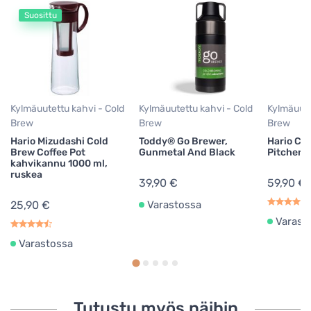
Suosittu
Kylmäuutettu kahvi - Cold
Kylmäuutettu kahvi - Cold
Kylmäuute
Brew
Brew
Brew
Hario Mizudashi Cold
Toddy® Go Brewer,
Hario Co
Brew Coffee Pot
Gunmetal And Black
Pitcher 1,
kahvikannu 1000 ml,
ruskea
39,90 €
59,90 €
25,90 €
Varastossa
Varast
Varastossa
Tutustu myös näihin