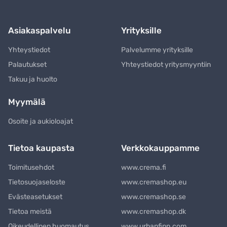
Asiakaspalvelu
Yrityksille
Yhteystiedot
Palvelumme yrityksille
Palautukset
Yhteystiedot yritysmyyntiin
Takuu ja huolto
Myymälä
Osoite ja aukioloajat
Tietoa kaupasta
Verkkokauppamme
Toimitusehdot
www.crema.fi
Tietosuojaseloste
www.cremashop.eu
Evästeasetukset
www.cremashop.se
Tietoa meistä
www.cremashop.dk
Oikeudellinen huomautus
www.urbanfinn.com