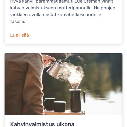
Hyvä kahvi, paremmat aamut! Lue Creman vinkit
kahvin valmistukseen mutteripannulla. Helppojen
vinkkien avulla nostat kahvihetkesi uudelle
tasolle.
Lue lisää
Kahvinvalmistus ulkona