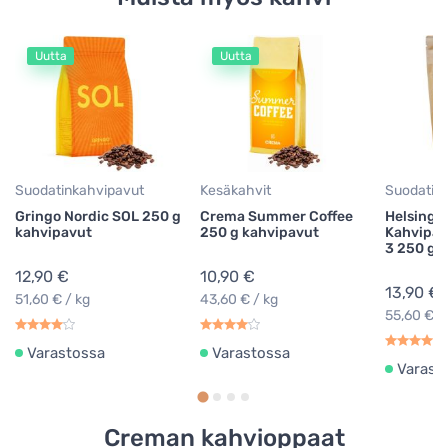
Uutta
Uutta
Suodatinkahvipavut
Kesäkahvit
Suodatin
Gringo Nordic SOL 250 g
Crema Summer Coffee
Helsingi
kahvipavut
250 g kahvipavut
Kahvipaa
3 250 g
12,90 €
10,90 €
13,90 €
51,60 € / kg
43,60 € / kg
55,60 € /
Varastossa
Varastossa
Varast
Creman kahvioppaat