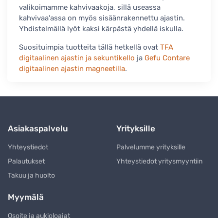
valikoimamme kahvivaakoja, sillä useassa
kahvivaa'assa on myös sisäänrakennettu ajastin.
Yhdistelmällä lyöt kaksi kärpästä yhdellä iskulla.
Suosituimpia tuotteita tällä hetkellä ovat
TFA
digitaalinen ajastin ja sekuntikello
ja
Gefu Contare
digitaalinen ajastin magneetilla
.
Asiakaspalvelu
Yrityksille
Yhteystiedot
Palvelumme yrityksille
Palautukset
Yhteystiedot yritysmyyntiin
Takuu ja huolto
Myymälä
Osoite ja aukioloajat