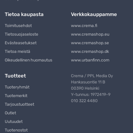
Tietoa kaupasta
Verkkokauppamme
Toimitusehdot
www.crema.fi
Tietosuojaseloste
www.cremashop.eu
Evästeasetukset
www.cremashop.se
Tietoa meistä
www.cremashop.dk
Oikeudellinen huomautus
www.urbanfinn.com
Tuotteet
Crema / PPL Media Oy
Hankasuontie 11 B
Tuoteryhmät
00390 Helsinki
Y-tunnus: 1972419-9
Tuotemerkit
010 322 4480
Tarjoustuotteet
Outlet
Uutuudet
Tuotenostot