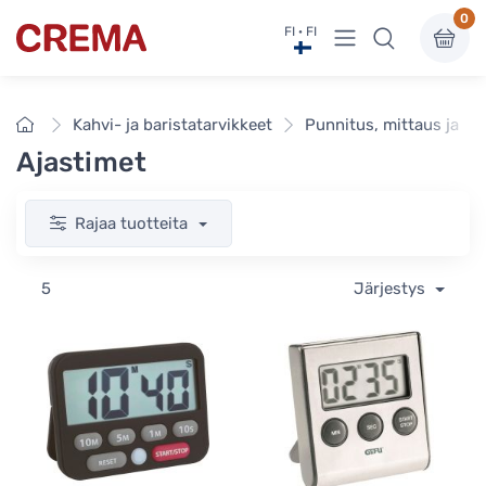
0
Näytä valikko
FI · FI
Crema
Etusivu
Kahvi- ja baristatarvikkeet
Punnitus, mittaus ja an
Ajastimet
Rajaa tuotteita
5
Järjestys