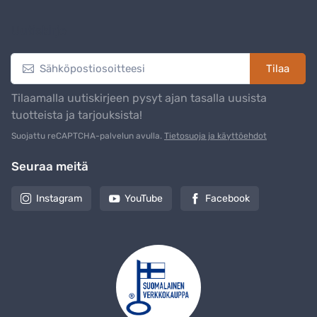
Uutiskirje
Tilaa
Tilaamalla uutiskirjeen pysyt ajan tasalla uusista
tuotteista ja tarjouksista!
Suojattu reCAPTCHA-palvelun avulla.
Tietosuoja ja käyttöehdot
Seuraa meitä
Instagram
YouTube
Facebook