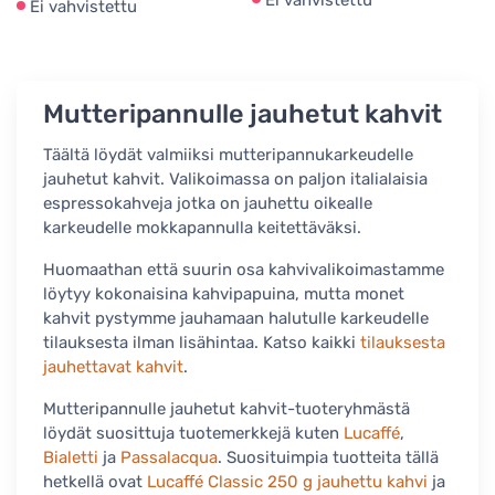
Ei vahvistettu
Ei vahvistettu
Mutteripannulle jauhetut kahvit
Täältä löydät valmiiksi mutteripannukarkeudelle
jauhetut kahvit. Valikoimassa on paljon italialaisia
espressokahveja jotka on jauhettu oikealle
karkeudelle mokkapannulla keitettäväksi.
Huomaathan että suurin osa kahvivalikoimastamme
löytyy kokonaisina kahvipapuina, mutta monet
kahvit pystymme jauhamaan halutulle karkeudelle
tilauksesta ilman lisähintaa. Katso kaikki
tilauksesta
jauhettavat kahvit
.
Mutteripannulle jauhetut kahvit-tuoteryhmästä
löydät suosittuja tuotemerkkejä kuten
Lucaffé
,
Bialetti
ja
Passalacqua
. Suosituimpia tuotteita tällä
hetkellä ovat
Lucaffé Classic 250 g jauhettu kahvi
ja