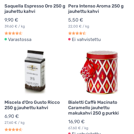
Saquella Espresso Oro 250 g
Pera Intenso Aroma 250 g
jauhettu kahvi
jauhettu kahvi
9,90 €
5,50 €
39,60 € / kg
22,00 € / kg
Varastossa
Ei vahvistettu
Miscela d'Oro Gusto Ricco
Bialetti Caffè Macinato
250 g jauhettu kahvi
Caramello jauhettu
makukahvi 250 g purkki
6,90 €
16,90 €
27,60 € / kg
67,60 € / kg