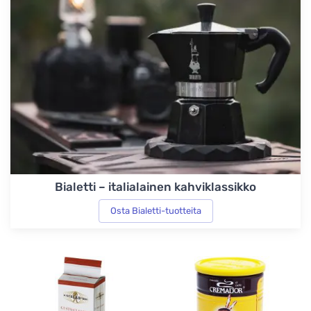
Bialetti – italialainen kahviklassikko
Osta Bialetti-tuotteita