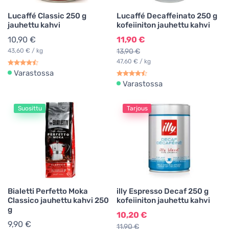
Lucaffé Classic 250 g
Lucaffé Decaffeinato 250 g
jauhettu kahvi
kofeiiniton jauhettu kahvi
10,90 €
11,90 €
43,60 € / kg
13,90 €
47,60 € / kg
Varastossa
Varastossa
Suosittu
Tarjous
Bialetti Perfetto Moka
illy Espresso Decaf 250 g
Classico jauhettu kahvi 250
kofeiiniton jauhettu kahvi
g
10,20 €
9,90 €
11,90 €