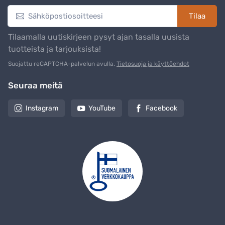
Tilaa
Tilaamalla uutiskirjeen pysyt ajan tasalla uusista
tuotteista ja tarjouksista!
Suojattu reCAPTCHA-palvelun avulla.
Tietosuoja ja käyttöehdot
Seuraa meitä
Instagram
YouTube
Facebook