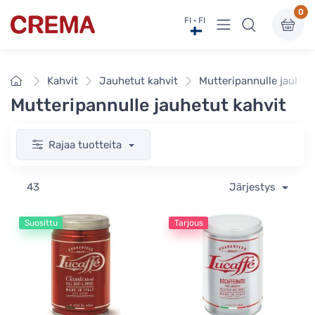
0
Näytä valikko
FI · FI
Crema
Etusivu
Kahvit
Jauhetut kahvit
Mutteripannulle jauhetu
Mutteripannulle jauhetut kahvit
Rajaa tuotteita
43
Järjestys
Suosittu
Tarjous