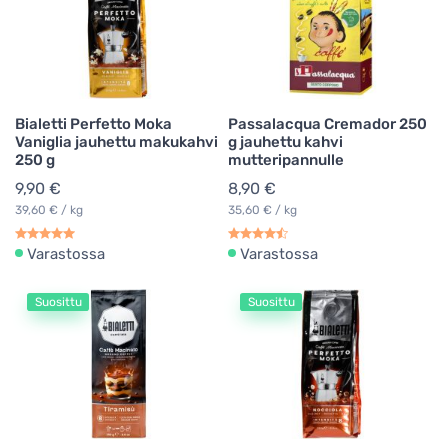
Bialetti Perfetto Moka
Passalacqua Cremador 250
Vaniglia jauhettu makukahvi
g jauhettu kahvi
250 g
mutteripannulle
9,90 €
8,90 €
39,60 € / kg
35,60 € / kg
Varastossa
Varastossa
Suosittu
Suosittu