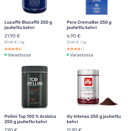
Lucaffé Blucaffé 250 g
Pera CremaBar 250 g
jauhettu kahvi
jauhettu kahvi
21,90 €
6,90 €
87,60 € / kg
27,60 € / kg
Varastossa
Varastossa
Pellini Top 100 % Arabica
illy Intenso 250 g jauhettu
250 g jauhettu kahvi
kahvi
7,90 €
11,90 €