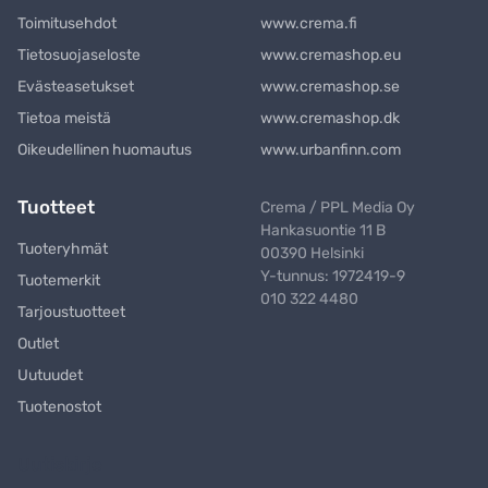
Toimitusehdot
www.crema.fi
Tietosuojaseloste
www.cremashop.eu
Evästeasetukset
www.cremashop.se
Tietoa meistä
www.cremashop.dk
Oikeudellinen huomautus
www.urbanfinn.com
Tuotteet
Crema / PPL Media Oy
Hankasuontie 11 B
Tuoteryhmät
00390 Helsinki
Y-tunnus: 1972419-9
Tuotemerkit
010 322 4480
Tarjoustuotteet
Outlet
Uutuudet
Tuotenostot
Uutiskirje