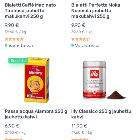
Bialetti Caffè Macinato
Bialetti Perfetto Moka
Tiramisù jauhettu
Nocciola jauhettu
makukahvi 250 g
makukahvi 250 g
9,90 €
9,90 €
39,60 € / kg
39,60 € / kg
Varastossa
Varastossa
Suosittu
Passalacqua Alambra 250 g
illy Classico 250 g jauhettu
jauhettu kahvi
kahvi
6,90 €
11,90 €
27,60 € / kg
47,60 € / kg