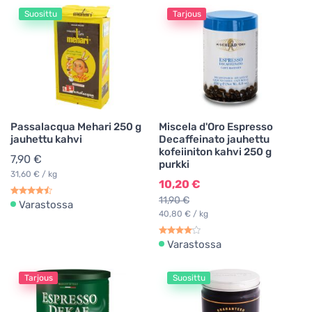
Suosittu
Tarjous
Passalacqua Mehari 250 g
Miscela d'Oro Espresso
jauhettu kahvi
Decaffeinato jauhettu
kofeiiniton kahvi 250 g
7,90 €
purkki
31,60 € / kg
10,20 €
11,90 €
Varastossa
40,80 € / kg
Varastossa
Tarjous
Suosittu