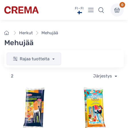
0
Näytä valikko
FI · FI
Crema
Etusivu
Herkut
Mehujää
Mehujää
Rajaa tuotteita
2
Järjestys