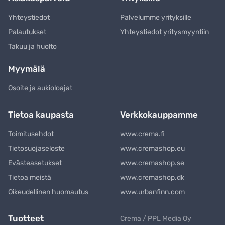
Yhteystiedot
Palvelumme yrityksille
Palautukset
Yhteystiedot yritysmyyntiin
Takuu ja huolto
Myymälä
Osoite ja aukioloajat
Tietoa kaupasta
Verkkokauppamme
Toimitusehdot
www.crema.fi
Tietosuojaseloste
www.cremashop.eu
Evästeasetukset
www.cremashop.se
Tietoa meistä
www.cremashop.dk
Oikeudellinen huomautus
www.urbanfinn.com
Tuotteet
Crema / PPL Media Oy