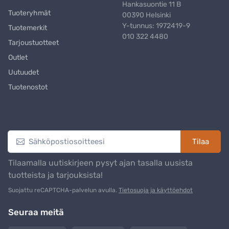
Hankasuontie 11 B
Tuoteryhmät
00390 Helsinki
Y-tunnus: 1972419-9
Tuotemerkit
010 322 4480
Tarjoustuotteet
Outlet
Uutuudet
Tuotenostot
Uutiskirje
Tilaa
Tilaamalla uutiskirjeen pysyt ajan tasalla uusista
tuotteista ja tarjouksista!
Suojattu reCAPTCHA-palvelun avulla.
Tietosuoja ja käyttöehdot
Seuraa meitä