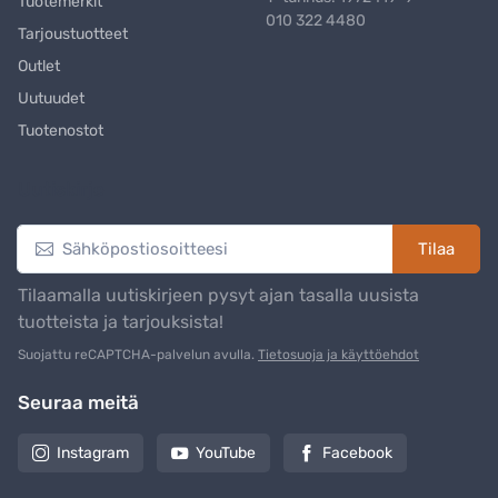
Tuotemerkit
010 322 4480
Tarjoustuotteet
Outlet
Uutuudet
Tuotenostot
Uutiskirje
Tilaa
Tilaamalla uutiskirjeen pysyt ajan tasalla uusista
tuotteista ja tarjouksista!
Suojattu reCAPTCHA-palvelun avulla.
Tietosuoja ja käyttöehdot
Seuraa meitä
Instagram
YouTube
Facebook