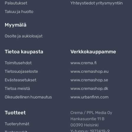
Palautukset
Yhteystiedot yritysmyyntiin
Takuu ja huolto
Myymälä
Osoite ja aukioloajat
Tietoa kaupasta
Verkkokauppamme
Toimitusehdot
www.crema.fi
Tietosuojaseloste
www.cremashop.eu
Evästeasetukset
www.cremashop.se
Tietoa meistä
www.cremashop.dk
Oikeudellinen huomautus
www.urbanfinn.com
Tuotteet
Crema / PPL Media Oy
Hankasuontie 11 B
Tuoteryhmät
00390 Helsinki
Y-tunnus: 1972419-9