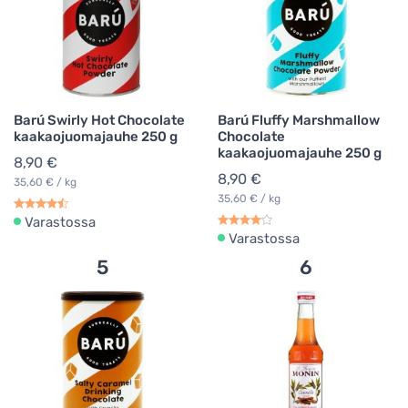
Barú Swirly Hot Chocolate
Barú Fluffy Marshmallow
kaakaojuomajauhe 250 g
Chocolate
kaakaojuomajauhe 250 g
8,90 €
8,90 €
35,60 € / kg
35,60 € / kg
Varastossa
Varastossa
5
6