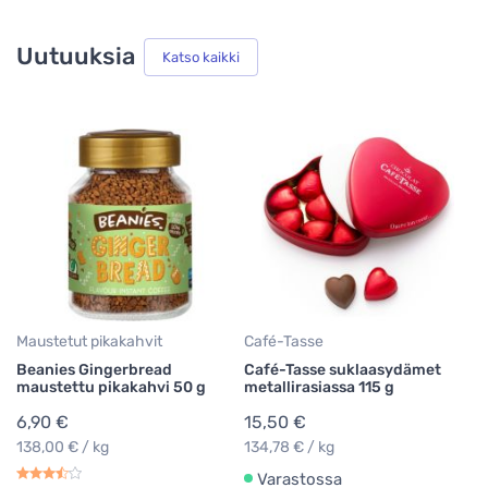
Uutuuksia
Katso kaikki
Ka
B
C
2
9
39
Maustetut pikakahvit
Café-Tasse
Beanies Gingerbread
Café-Tasse suklaasydämet
maustettu pikakahvi 50 g
metallirasiassa 115 g
6,90 €
15,50 €
138,00 € / kg
134,78 € / kg
Varastossa