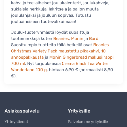
kahvi ja tee-aiheiset joulukalenterit, joulukahveja,
suklaisia herkkuja, lakritseja ja paljon muuta
joululahjaksi ja jouluun sopivaa. Tutustu
jouluaiheiseen tuotevalikoimaan!
Joulu-tuoteryhmästä löydät suosittuja
tuotemerkkejä kuten
Beanies
,
Monin
ja
Barú
.
Suosituimpia tuotteita tällä hetkellä ovat
Beanies
Christmas Variety Pack maustettu pikakahvi, 10
annospakkausta
ja
Monin Gingerbread makusiirappi
700 ml
. Nyt tarjouksessa
Crema Black Tea Winter
Wonderland 100 g
, hintaan 6,90 € (normaalisti 8,90
€).
Asiakaspalvelu
Yrityksille
Yhteystiedot
Palvelumme yrityksille