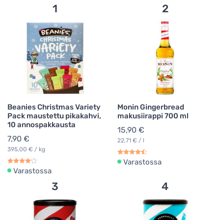
1
2
Beanies Christmas Variety
Monin Gingerbread
Pack maustettu pikakahvi,
makusiirappi 700 ml
10 annospakkausta
15,90 €
7,90 €
22,71 € / l
395,00 € / kg
Varastossa
Varastossa
3
4