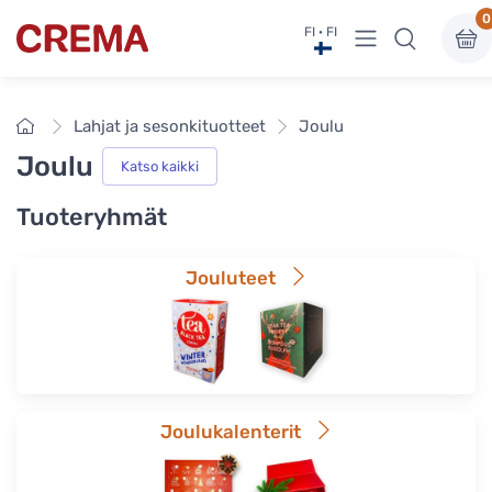
0
Näytä valikko
FI · FI
Crema
Etusivu
Lahjat ja sesonkituotteet
Joulu
Joulu
Katso kaikki
Tuoteryhmät
Jouluteet
Joulukalenterit