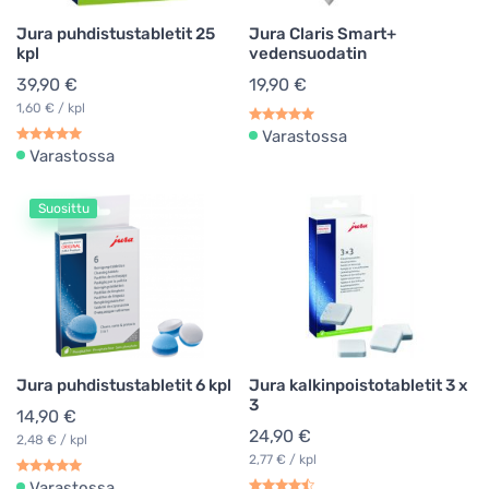
Jura puhdistustabletit 25
Jura Claris Smart+
kpl
vedensuodatin
39,90 €
19,90 €
1,60 € / kpl
Varastossa
Varastossa
Suosittu
Jura puhdistustabletit 6 kpl
Jura kalkinpoistotabletit 3 x
3
14,90 €
24,90 €
2,48 € / kpl
2,77 € / kpl
Varastossa