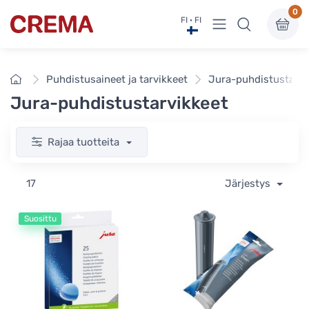
0
Näytä valikko
FI · FI
Crema
Etusivu
Puhdistusaineet ja tarvikkeet
Jura-puhdistustarvi
Jura-puhdistustarvikkeet
Rajaa tuotteita
17
Järjestys
Suosittu