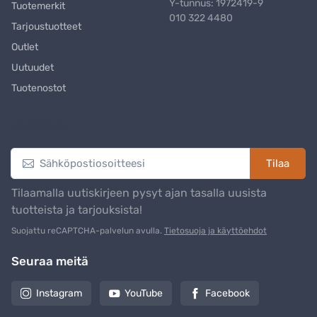
Y-tunnus: 1972419-9
Tuotemerkit
010 322 4480
Tarjoustuotteet
Outlet
Uutuudet
Tuotenostot
Uutiskirje
Tilaa
Tilaamalla uutiskirjeen pysyt ajan tasalla uusista
tuotteista ja tarjouksista!
Suojattu reCAPTCHA-palvelun avulla.
Tietosuoja ja käyttöehdot
Seuraa meitä
Instagram
YouTube
Facebook