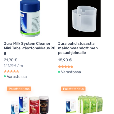
Jura Milk System Cleaner
Jura puhdistusastia
Mini Tabs -täyttöpakkaus 90
maidonvaahdottimen
g
pesuohjelmalle
21,90 €
18,90 €
243,33 € / kg
Varastossa
Varastossa
Pakettitarjous
Pakettitarjous