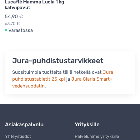
Lucaffé Mamma Lucia 1 kg
kahvipavut
54,90 €
63,70 €
Varastossa
Jura-puhdistustarvikkeet
Suosituimpia tuotteita tällä hetkellä ovat
Jura
puhdistustabletit 25 kpl
ja
Jura Claris Smart+
vedensuodatin
.
Asiakaspalvelu
Yrityksille
Yhteystiedot
Palvelumme yrityksille