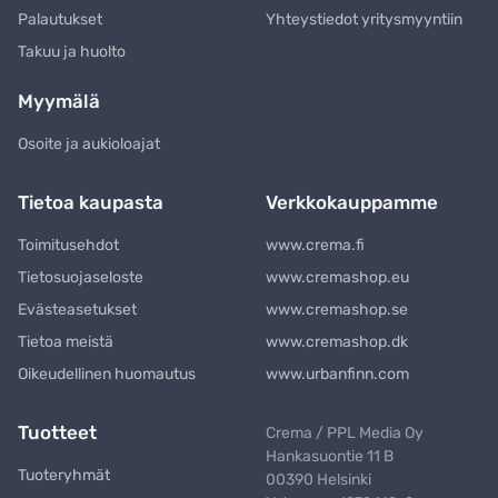
Palautukset
Yhteystiedot yritysmyyntiin
Takuu ja huolto
Myymälä
Osoite ja aukioloajat
Tietoa kaupasta
Verkkokauppamme
Toimitusehdot
www.crema.fi
Tietosuojaseloste
www.cremashop.eu
Evästeasetukset
www.cremashop.se
Tietoa meistä
www.cremashop.dk
Oikeudellinen huomautus
www.urbanfinn.com
Tuotteet
Crema / PPL Media Oy
Hankasuontie 11 B
Tuoteryhmät
00390 Helsinki