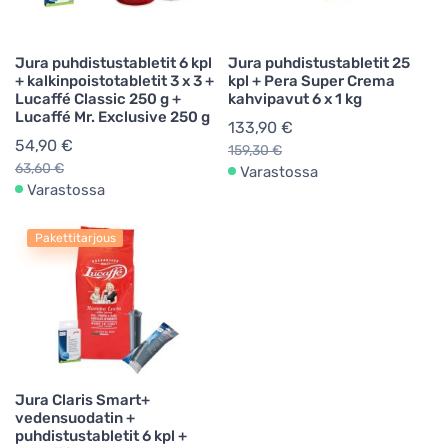
Jura puhdistustabletit 6 kpl
Jura puhdistustabletit 25
+ kalkinpoistotabletit 3 x 3 +
kpl + Pera Super Crema
Lucaffé Classic 250 g +
kahvipavut 6 x 1 kg
Lucaffé Mr. Exclusive 250 g
133,90 €
54,90 €
159,30 €
63,60 €
Varastossa
Varastossa
Pakettitarjous
Jura Claris Smart+
vedensuodatin +
puhdistustabletit 6 kpl +