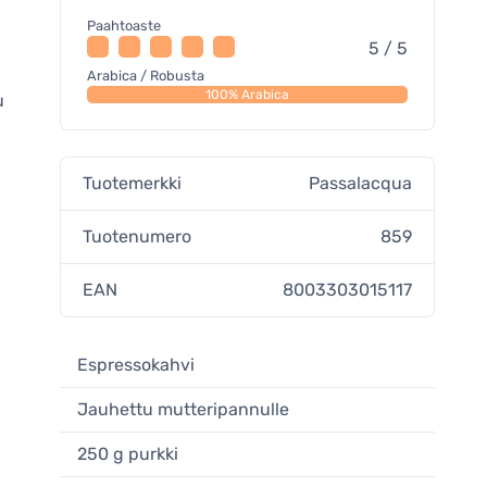
Paahtoaste
5 / 5
Arabica / Robusta
100% Arabica
u
Tuotemerkki
Passalacqua
Tuotenumero
859
EAN
8003303015117
Espressokahvi
Jauhettu mutteripannulle
250 g purkki