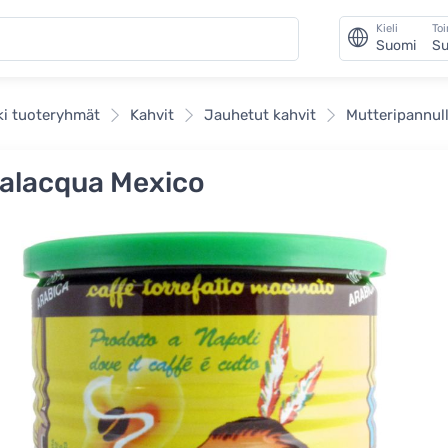
Kieli
To
Suomi
Su
ki tuoteryhmät
Kahvit
Jauhetut kahvit
Mutteripannull
alacqua Mexico