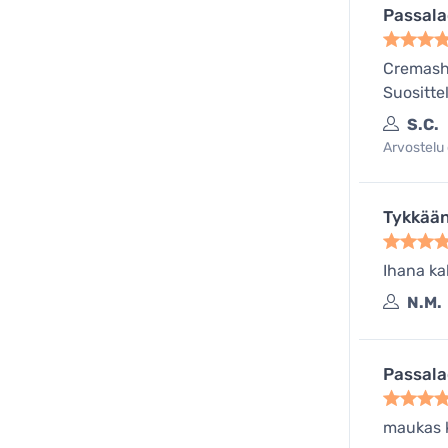
Passala
Cremashop
Suositte
S.C.
Arvostelu 
Tykkää
Ihana ka
N.M.
Passala
maukas k