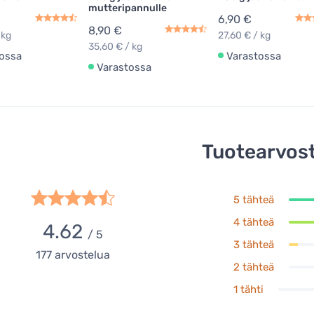
mutteripannulle
6,90 €
8,90 €
 kg
27,60 € / kg
35,60 € / kg
ossa
Varastossa
Varastossa
Tuotearvost
5 tähteä
4 tähteä
4.62
/ 5
3 tähteä
177
arvostelua
2 tähteä
1 tähti