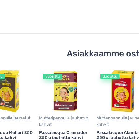
Asiakkaamme ost
tu
Suosittu
Suosittu
nnulle jauhetut
Mutteripannulle jauhetut
Mutteripannulle jauh
kahvit
kahvit
cqua Mehari 250
Passalacqua Cremador
Passalacqua Alamb
tu kahvi
250 g jauhettu kahvi
250 g jauhettu kahv