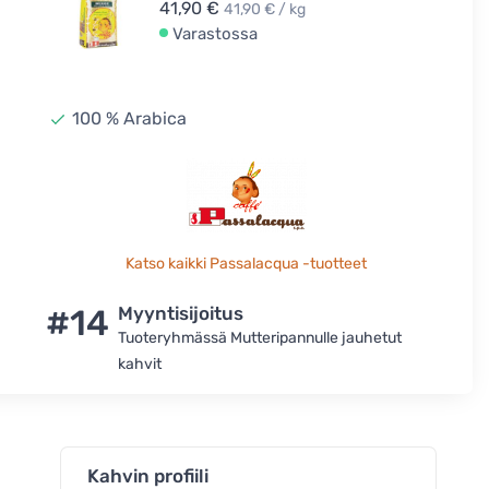
41,90 €
41,90 € / kg
Varastossa
100 % Arabica
Katso kaikki Passalacqua -tuotteet
#14
Myyntisijoitus
Tuoteryhmässä Mutteripannulle jauhetut
kahvit
Kahvin profiili