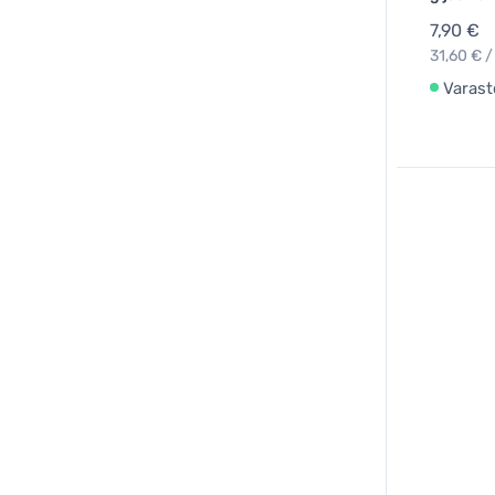
7,90 €
31,60 € /
Varast