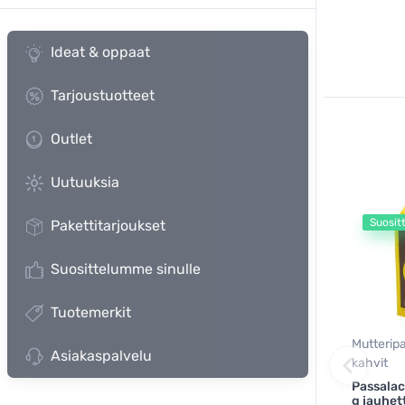
Ideat & oppaat
Tarjoustuotteet
Outlet
Uutuuksia
Suosit
Pakettitarjoukset
Suosittelumme sinulle
Tuotemerkit
Mutteripa
Asiakaspalvelu
kahvit
Passala
g jauhet