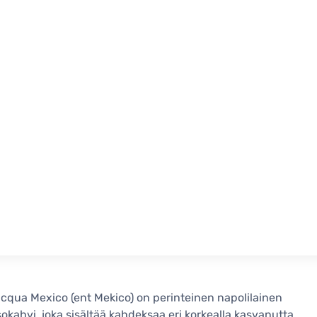
cqua Mexico (ent Mekico) on perinteinen napolilainen
okahvi, joka sisältää kahdeksaa eri korkealla kasvanutta