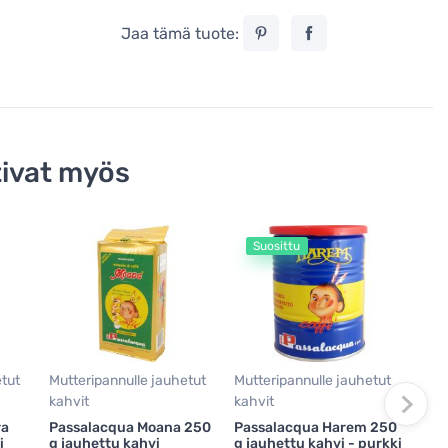
Jaa tämä tuote:
ivat myös
Suosittu
etut
Mutteripannulle jauhetut
Mutteripannulle jauhetut
Mutt
kahvit
kahvit
kahv
ra
Passalacqua Moana 250
Passalacqua Harem 250
Pas
i
g jauhettu kahvi
g jauhettu kahvi - purkki
g ja