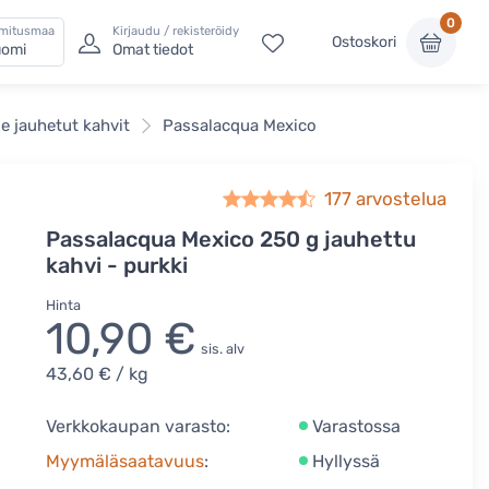
0
imitusmaa
Kirjaudu / rekisteröidy
Ostoskori
omi
Omat tiedot
e jauhetut kahvit
Passalacqua Mexico
177
arvostelua
Passalacqua Mexico 250 g jauhettu
kahvi - purkki
Hinta
10,90 €
sis. alv
43,60 €
/ kg
Verkkokaupan varasto:
Varastossa
Myymäläsaatavuus
:
Hyllyssä