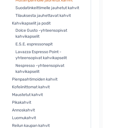
Mutteripannulle jauhetut kahvit
Suodatinkeittimelle jauhetut kahvit
Tilauksesta jauhettavat kahvit
Kahvikapselit ja podit
Dolce Gusto -yhteensopivat
kahvikapselit
E.S.E. espressonapit
Lavazza Espresso Point -
yhteensopivat kahvikapselit
Nespresso -yhteensopivat
kahvikapselit
Pienpaahtimoiden kahvit
Kofeiinittomat kahvit
Maustetut kahvit
Pikakahvit
Annoskahvit
Luomukahvit
Reilun kaupan kahvit