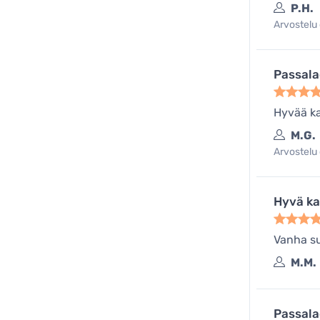
P.H.
Arvostelu 
Passala
Hyvää k
M.G.
Arvostelu 
Hyvä ka
Vanha su
M.M.
Passala