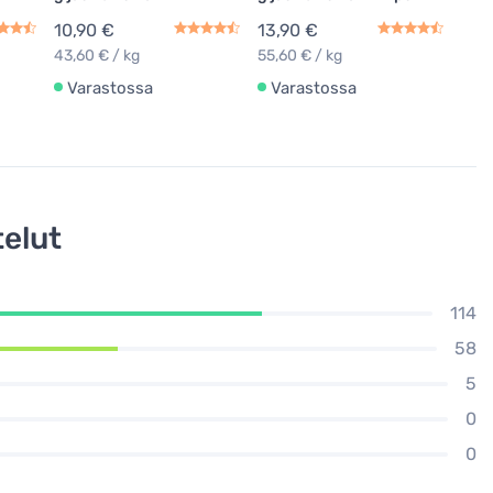
10,90 €
13,90 €
10,
43,60 € / kg
55,60 € / kg
43,6
Varastossa
Varastossa
Va
elut
114
58
5
0
0