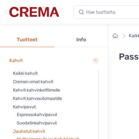
Hae tuotteita
Crema
Etusivu
Kaik
Tuotteet
Info
Pass
Kahvit
Kaikki kahvit
Creman omat kahvit
Kahvit kahvinkeittimelle
Kahvit kahviautomaatille
Kahvipavut
Espressokahvipavut
Suodatinkahvipavut
Jauhetut kahvit