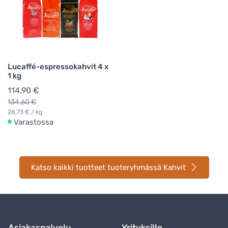
Lucaffé-espressokahvit 4 x
1 kg
114,90 €
134,60 €
28,73 € / kg
Varastossa
Katso kaikki tuotteet tuoteryhmässä Kahvit
Asiakaspalvelu
Yrityksille