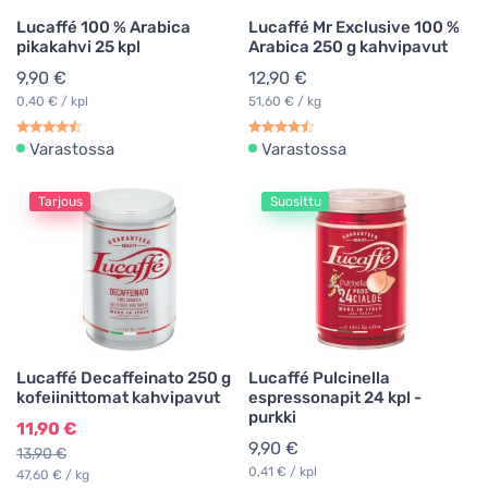
Lucaffé 100 % Arabica
Lucaffé Mr Exclusive 100 %
pikakahvi 25 kpl
Arabica 250 g kahvipavut
9,90 €
12,90 €
0,40 € / kpl
51,60 € / kg
Varastossa
Varastossa
Tarjous
Suosittu
Lucaffé Decaffeinato 250 g
Lucaffé Pulcinella
kofeiinittomat kahvipavut
espressonapit 24 kpl -
purkki
11,90 €
9,90 €
13,90 €
0,41 € / kpl
47,60 € / kg