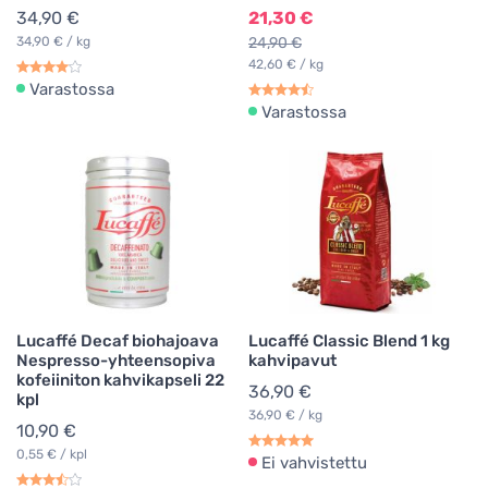
34,90 €
21,30 €
34,90 € / kg
24,90 €
42,60 € / kg
Varastossa
Varastossa
Lucaffé Decaf biohajoava
Lucaffé Classic Blend 1 kg
Nespresso-yhteensopiva
kahvipavut
kofeiiniton kahvikapseli 22
36,90 €
kpl
36,90 € / kg
10,90 €
0,55 € / kpl
Ei vahvistettu