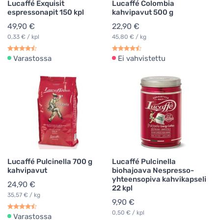
Lucaffé Exquisit
Lucaffé Colombia
espressonapit 150 kpl
kahvipavut 500 g
49,90 €
22,90 €
0,33 € / kpl
45,80 € / kg
Varastossa
Ei vahvistettu
Lucaffé Pulcinella 700 g
Lucaffé Pulcinella
kahvipavut
biohajoava Nespresso-
yhteensopiva kahvikapseli
24,90 €
22 kpl
35,57 € / kg
9,90 €
0,50 € / kpl
Varastossa