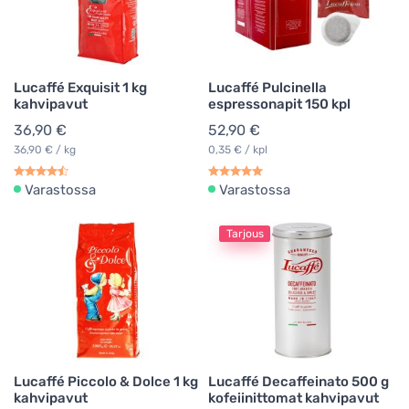
Lucaffé Exquisit 1 kg
Lucaffé Pulcinella
kahvipavut
espressonapit 150 kpl
36,90 €
52,90 €
36,90 € / kg
0,35 € / kpl
Varastossa
Varastossa
Tarjous
Lucaffé Piccolo & Dolce 1 kg
Lucaffé Decaffeinato 500 g
kahvipavut
kofeiinittomat kahvipavut