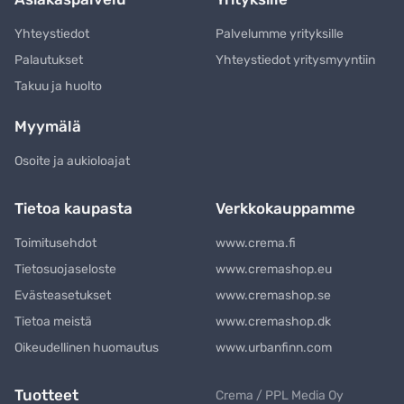
Yhteystiedot
Palvelumme yrityksille
Palautukset
Yhteystiedot yritysmyyntiin
Takuu ja huolto
Myymälä
Osoite ja aukioloajat
Tietoa kaupasta
Verkkokauppamme
Toimitusehdot
www.crema.fi
Tietosuojaseloste
www.cremashop.eu
Evästeasetukset
www.cremashop.se
Tietoa meistä
www.cremashop.dk
Oikeudellinen huomautus
www.urbanfinn.com
Tuotteet
Crema / PPL Media Oy