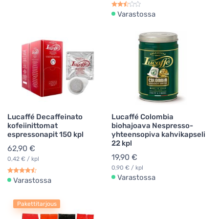
Varastossa
Lucaffé Decaffeinato
Lucaffé Colombia
kofeiinittomat
biohajoava Nespresso-
espressonapit 150 kpl
yhteensopiva kahvikapseli
22 kpl
62,90 €
19,90 €
0,42 € / kpl
0,90 € / kpl
Varastossa
Varastossa
Pakettitarjous