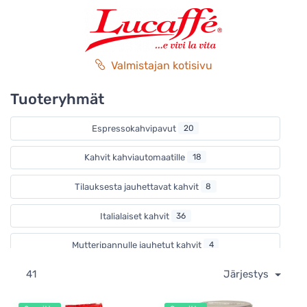
Laajasta valikoimasta löytyy kahveja joka makuun ja
juotavaksi sellaisenaan tai maidon kanssa. Kahvipavut
sopivat erinomaisesti myös käytettäväksi
täysautomaattisissa kahvikoneissa.
Valmistajan kotisivu
Tuoteryhmät
Espressokahvipavut
20
Kahvit kahviautomaatille
18
Tilauksesta jauhettavat kahvit
8
Italialaiset kahvit
36
Mutteripannulle jauhetut kahvit
4
41
Järjestys
E.S.E. espressonapit
11
Kofeiinittomat kahvit
6