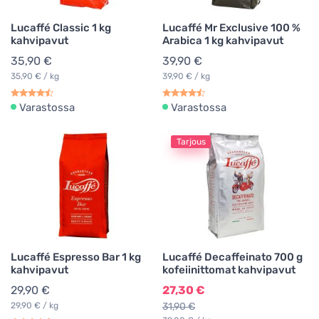
Keksit
1
Lucaffé Classic 1 kg
Lucaffé Mr Exclusive 100 %
kahvipavut
Arabica 1 kg kahvipavut
Maustamattomat pikakahvit
1
35,90 €
39,90 €
Kahvi retkellä
1
35,90 € / kg
39,90 € / kg
Suodatinkahvipavut
2
Varastossa
Varastossa
Pääsiäinen
1
Tarjous
Kahvikoneet ESE-podeille
1
Lucaffé Espresso Bar 1 kg
Lucaffé Decaffeinato 700 g
kahvipavut
kofeiinittomat kahvipavut
29,90 €
27,30 €
29,90 € / kg
31,90 €