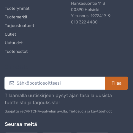
Hankasuontie 11 B
Tuoteryhmät
00390 Helsinki
Y-tunnus: 1972419-9
Tuotemerkit
010 322 4480
Tarjoustuotteet
Outlet
Uutuudet
Tuotenostot
Uutiskirje
Tilaa
Tilaamalla uutiskirjeen pysyt ajan tasalla uusista
tuotteista ja tarjouksista!
Suojattu reCAPTCHA-palvelun avulla.
Tietosuoja ja käyttöehdot
Seuraa meitä