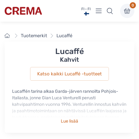
0
Näytä valikko
FI · FI
Crema
Etusivu
Tuotemerkit
Lucaffé
Lucaffé
Kahvit
Katso kaikki Lucaffé -tuotteet
Lucaffén tarina alkaa Garda-järven rannoilta Pohjois-
Italiasta, jonne Gian Luca Venturelli perusti
kahvipaahtimon vuonna 1996. Venturellin innostus kahviin
ja paahtimotoimintaan on nähtävissä Lucaffén laajassa ja
laadukkaassa, perinteiseen pohjoisitalialaiseen tapaan
Lue lisää
paahdettujen kahvien valikoimassa. Lucaffén
espressokahvit ovat saatavina kahvipapuina, ESE-
espressonappeina ja jauhettuna mutteripannulle.