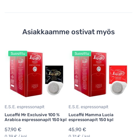
Asiakkaamme ostivat myös
Suosittu
Suosittu
E.
Mi
es
4
0,
E.S.E. espressonapit
E.S.E. espressonapit
Lucaffé Mr Exclusive 100 %
Lucaffé Mamma Lucia
Arabica espressonapit 150 kpl
espressonapit 150 kpl
57,90 €
45,90 €
0,39 € / kpl
0,31 € / kpl