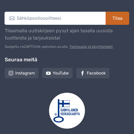
Uutiskirje
Tilaa
Tilaamalla uutiskirjeen pysyt ajan tasalla uusista
tuotteista ja tarjouksista!
Suojattu reCAPTCHA-palvelun avulla.
Tietosuoja ja käyttöehdot
Seuraa meitä
Instagram
YouTube
Facebook