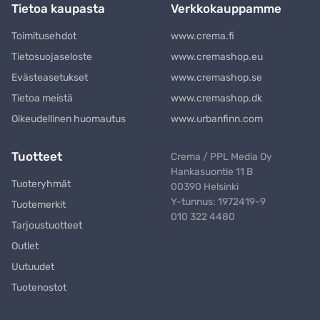
Tietoa kaupasta
Verkkokauppamme
Toimitusehdot
www.crema.fi
Tietosuojaseloste
www.cremashop.eu
Evästeasetukset
www.cremashop.se
Tietoa meistä
www.cremashop.dk
Oikeudellinen huomautus
www.urbanfinn.com
Tuotteet
Crema / PPL Media Oy
Hankasuontie 11 B
Tuoteryhmät
00390 Helsinki
Y-tunnus: 1972419-9
Tuotemerkit
010 322 4480
Tarjoustuotteet
Outlet
Uutuudet
Tuotenostot