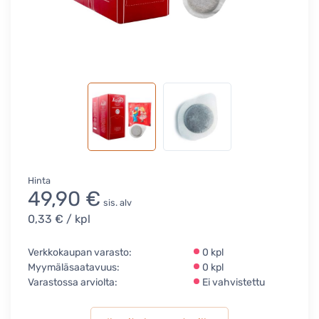
Hinta
49,90 €
sis. alv
0,33 €
/ kpl
Verkkokaupan varasto:
0 kpl
Myymäläsaatavuus:
0 kpl
Varastossa arviolta:
Ei vahvistettu