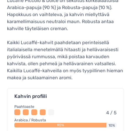
Lucaffé Piccolo & Dolce on sekoitus korkealaatuisia
Arabica-papuja (90 %) ja Robusta-papuja (10 %).
Hapokkuus on vaihteleva, ja kahvin miellyttävä
karamellimaisuus neutraloi maun. Robusta antaa
kahville täyteläisen creman.
Kaikki Lucaffé-kahvit paahdetaan perinteisellä
italialaisella menetelmällä hitaasti ja hellävaraisesti
pyörivässä rummussa, mikä poistaa karvauden
kahvista, ollen pehmeä ja hellävarainen vatsallesi.
Kaikilla Lucaffé-kahveilla on myös tyypillinen hieman
makea ja suklaamainen aromi.
Kahvin profiili
Paahtoaste
4 / 5
Arabica / Robusta
90%
10%