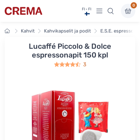
0
Näytä valikko
FI · FI
Crema
Etusivu
Kahvit
Kahvikapselit ja podit
E.S.E. espressona
Lucaffé Piccolo & Dolce
espressonapit 150 kpl
3