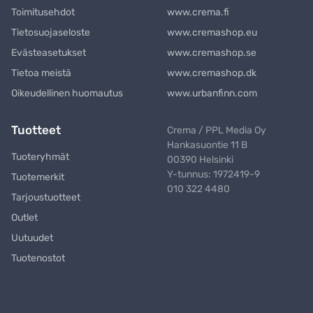
Toimitusehdot
www.crema.fi
Tietosuojaseloste
www.cremashop.eu
Evästeasetukset
www.cremashop.se
Tietoa meistä
www.cremashop.dk
Oikeudellinen huomautus
www.urbanfinn.com
Tuotteet
Crema / PPL Media Oy
Hankasuontie 11 B
Tuoteryhmät
00390 Helsinki
Y-tunnus: 1972419-9
Tuotemerkit
010 322 4480
Tarjoustuotteet
Outlet
Uutuudet
Tuotenostot
Uutiskirje