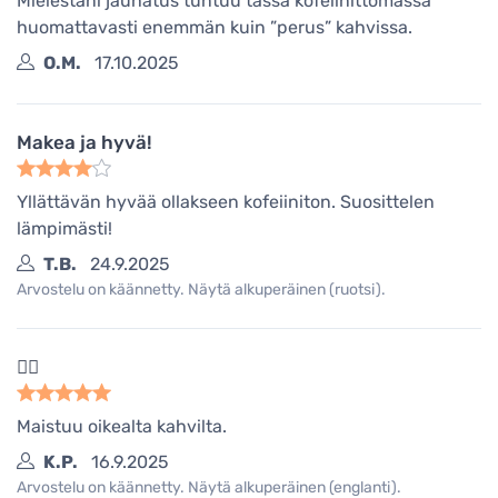
Mielestäni jauhatus tuntuu tässä kofeiinittomassa
huomattavasti enemmän kuin ”perus” kahvissa.
O.M.
17.10.2025
Makea ja hyvä!
Yllättävän hyvää ollakseen kofeiiniton. Suosittelen
lämpimästi!
T.B.
24.9.2025
Arvostelu on käännetty. Näytä alkuperäinen (ruotsi).
👌🏻
Maistuu oikealta kahvilta.
K.P.
16.9.2025
Arvostelu on käännetty. Näytä alkuperäinen (englanti).