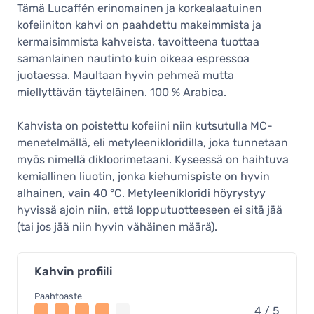
Tämä Lucaffén erinomainen ja korkealaatuinen
kofeiiniton kahvi on paahdettu makeimmista ja
kermaisimmista kahveista, tavoitteena tuottaa
samanlainen nautinto kuin oikeaa espressoa
juotaessa. Maultaan hyvin pehmeä mutta
miellyttävän täyteläinen. 100 % Arabica.
Kahvista on poistettu kofeiini niin kutsutulla MC-
menetelmällä, eli metyleenikloridilla, joka tunnetaan
myös nimellä dikloorimetaani. Kyseessä on haihtuva
kemiallinen liuotin, jonka kiehumispiste on hyvin
alhainen, vain 40 °C. Metyleenikloridi höyrystyy
hyvissä ajoin niin, että lopputuotteeseen ei sitä jää
(tai jos jää niin hyvin vähäinen määrä).
Kahvin profiili
Paahtoaste
4 / 5