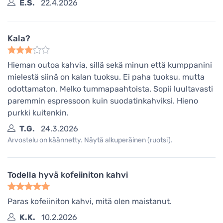
E.S.
22.4.2026
Kala?
Hieman outoa kahvia, sillä sekä minun että kumppanini
mielestä siinä on kalan tuoksu. Ei paha tuoksu, mutta
odottamaton. Melko tummapaahtoista. Sopii luultavasti
paremmin espressoon kuin suodatinkahviksi. Hieno
purkki kuitenkin.
T.G.
24.3.2026
Arvostelu on käännetty. Näytä alkuperäinen (ruotsi).
Todella hyvä kofeiiniton kahvi
Paras kofeiiniton kahvi, mitä olen maistanut.
K.K.
10.2.2026