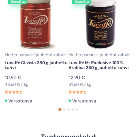
Suosittu
Suosittu
Ko
Bi
ko
g
8
9,
34
Mutteripannulle jauhetut kahvit
Mutteripannulle jauhetut kahvit
Lucaffé Classic 250 g jauhettu
Lucaffé Mr Exclusive 100 %
kahvi
Arabica 250 g jauhettu kahvi
10,90 €
12,90 €
43,60 € / kg
51,60 € / kg
Varastossa
Varastossa