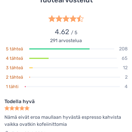
Tuotearvostelut
4.62
/ 5
291
arvostelua
208
5 tähteä
65
4 tähteä
12
3 tähteä
2
2 tähteä
4
1 tähti
Todella hyvä
Nämä eivät eroa maullaan hyvästä espresso kahvista
vaikka ovatkin kofeiinittomia