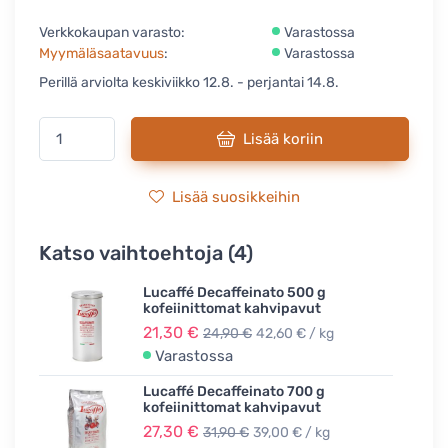
Verkkokaupan varasto:
Varastossa
Myymäläsaatavuus
:
Varastossa
Perillä arviolta keskiviikko 12.8. - perjantai 14.8.
Lisää koriin
Lisää suosikkeihin
Katso vaihtoehtoja (4)
Lucaffé Decaffeinato 500 g
kofeiinittomat kahvipavut
21,30 €
24,90 €
42,60 € / kg
Varastossa
Lucaffé Decaffeinato 700 g
kofeiinittomat kahvipavut
27,30 €
31,90 €
39,00 € / kg