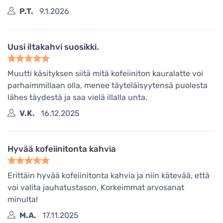
P.T.
9.1.2026
Uusi iltakahvi suosikki.
Muutti käsityksen siitä mitä kofeiiniton kauralatte voi
parhaimmillaan olla, menee täyteläisyytensä puolesta
lähes täydestä ja saa vielä illalla unta.
V.K.
16.12.2025
Hyvää kofeiinitonta kahvia
Erittäin hyvää kofeiinitonta kahvia ja niin kätevää, että
voi valita jauhatustason. Korkeimmat arvosanat
minulta!
M.A.
17.11.2025