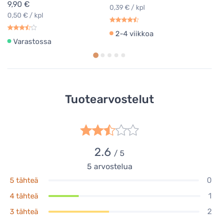
9,90 €
0,39 € / kpl
0,50 € / kpl
2-4 viikkoa
Varastossa
Tuotearvostelut
2.6
/ 5
5
arvostelua
0
5 tähteä
1
4 tähteä
2
3 tähteä