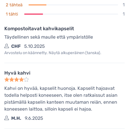
1
2 tähteä
1
1 tähti
Kompostoitavat kahvikapselit
Täydellinen sekä maulle että ympäristölle
CHF
5.10.2025
Arvostelu on käännetty. Näytä alkuperäinen (tanska).
Hyvä kahvi
Kahvi on hyvää, kapselit huonoja. Kapselit hajoavat
todella helposti koneeseen, itse olen ratkaissut asian
pistämällä kapselin kanteen muutaman reiän, ennen
koneeseen laittoa, silloin kapseli ei hajoa.
M.H.
9.6.2025