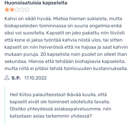
Huonolaatuisia kapseleita
Kahvi on sikäli hyvää. Mietoa hieman suklaista, mutta
biokapseleiden toiminnassa on suuria ongelmia enkä
siksi voi suositella. Kapselit on joko pakattu niin tiiviisti
että kone ei jaksa työntää kahvia niistä ulos, tai sitten
kapselit on niin heiveröisiä että ne hajoaa ja saat kahvin
mukaan puruja. 20 kapselista noin puolet on olleet ihan
sekundaa. Hienoa että tehdään biohajoavia kapseleita,
mutta niitä ei pitäisi tehdä toimivuuden kustannuksella.
S.P.
17.10.2022
Hei! Kiitos palautteestasi! Ikävää kuulla, että
kapselit eivät ole toimineet odotetulla tavalla.
Olisitko yhteydessä asiakaspalveluumme, niin
katsotaan asiaa tarkemmin yhdessä?