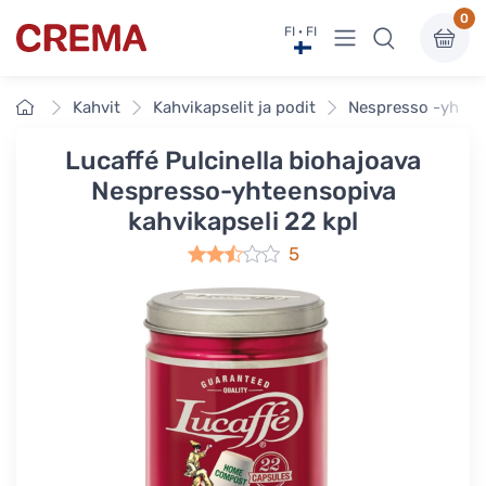
0
Näytä valikko
FI · FI
Crema
Etusivu
Kahvit
Kahvikapselit ja podit
Nespresso -yhteen
Lucaffé Pulcinella biohajoava
Nespresso-yhteensopiva
kahvikapseli 22 kpl
5