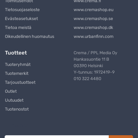
Toimitusehdot
www.crema.fi
Tietosuojaseloste
www.cremashop.eu
Evästeasetukset
www.cremashop.se
Tietoa meistä
www.cremashop.dk
Oikeudellinen huomautus
www.urbanfinn.com
Tuotteet
Crema / PPL Media Oy
Hankasuontie 11 B
Tuoteryhmät
00390 Helsinki
Y-tunnus: 1972419-9
Tuotemerkit
010 322 4480
Tarjoustuotteet
Outlet
Uutuudet
Tuotenostot
Uutiskirje