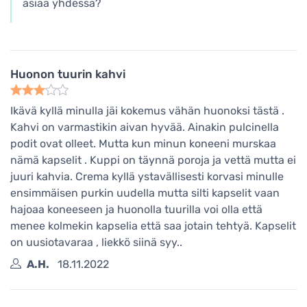
asiaa yhdessä?
Huonon tuurin kahvi
Ikävä kyllä minulla jäi kokemus vähän huonoksi tästä .
Kahvi on varmastikin aivan hyvää. Ainakin pulcinella
podit ovat olleet. Mutta kun minun koneeni murskaa
nämä kapselit . Kuppi on täynnä poroja ja vettä mutta ei
juuri kahvia. Crema kyllä ystavällisesti korvasi minulle
ensimmäisen purkin uudella mutta silti kapselit vaan
hajoaa koneeseen ja huonolla tuurilla voi olla että
menee kolmekin kapselia että saa jotain tehtyä. Kapselit
on uusiotavaraa , liekkö siinä syy..
A.H.
18.11.2022