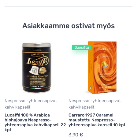
Asiakkaamme ostivat myös
Suosittu
Ne
ka
Lu
N
ka
1
0,
Nespresso -yhteensopivat
Nespresso -yhteensopivat
kahvikapselit
kahvikapselit
Lucaffé 100 % Arabica
Carraro 1927 Caramel
biohajoava Nespresso-
maustettu Nespresso-
yhteensopiva kahvikapseli 22
yhteensopiva kapseli 10 kpl
kpl
3,90 €