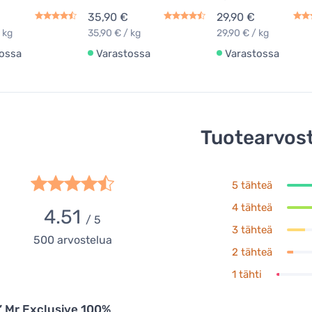
35,90 €
29,90 €
 kg
35,90 € / kg
29,90 € / kg
ossa
Varastossa
Varastossa
Tuotearvost
5 tähteä
4 tähteä
4.51
/ 5
3 tähteä
500
arvostelua
2 tähteä
1 tähti
’ Mr Exclusive 100%