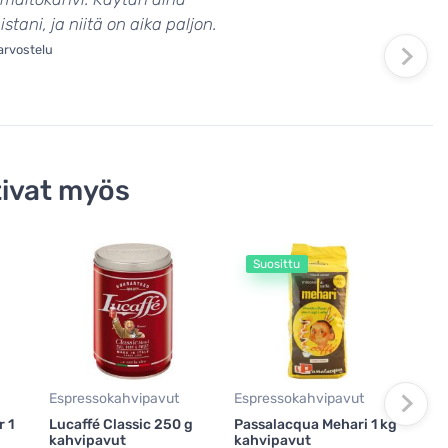
tani, ja niitä on aika paljon.
arvostelu
ivat myös
Suosittu
Espr
Luca
kah
49,
71,2
Espressokahvipavut
Espressokahvipavut
Va
r 1
Lucaffé Classic 250 g
Passalacqua Mehari 1 kg
kahvipavut
kahvipavut