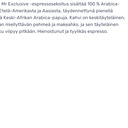
 Mr Exclusive -espressosekoitus sisältää 100 % Arabica-
Etelä-Amerikasta ja Aasiasta, täydennettynä pienellä
ä Keski-Afrikan Arabica-papuja. Kahvi on keskitäyteläinen,
n miellyttävän pehmeä ja makeahko, ja sen täyteläinen
ku viipyy pitkään. Hienostunut ja tyylikäs espresso.