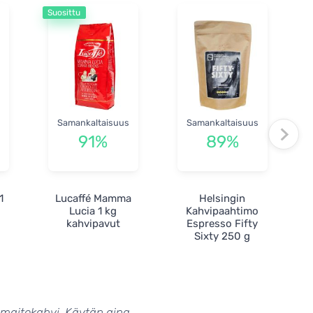
Suosittu
Samankaltaisuus
Samankaltaisuus
91%
89%
1
Lucaffé Mamma
Helsingin
Lucia 1 kg
Kahvipaahtimo
kahvipavut
Espresso Fifty
Sixty 250 g
 maitokahvi. Käytän aina