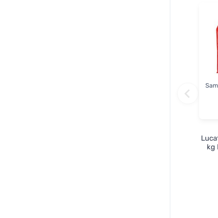
Sam
Lucaf
kg 