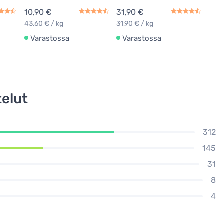
10,90 €
31,90 €
43,60 € / kg
31,90 € / kg
Varastossa
Varastossa
elut
312
145
31
8
4