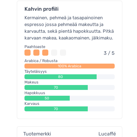
Kahvin profiili
Kermainen, pehmeä ja tasapainoinen
espresso jossa pehmeää makeutta ja
karvautta, sekä pientä hapokkuutta. Pitkä
karvaan makea, kaakaomainen, jälkimaku.
Paahtoaste
3 / 5
Arabica / Robusta
100% Arabica
Täyteläisyys
80
Makeus
70
Hapokkuus
50
Karvaus
70
Tuotemerkki
Lucaffé