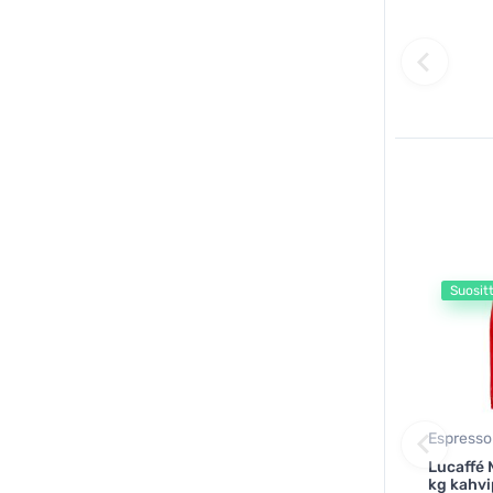
Suosit
Espresso
Lucaffé
kg kahv