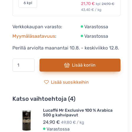
6 kpl
21,70 €
kpl
24,90 €
43,40 € / kg
Verkkokaupan varasto:
Varastossa
Myymäläsaatavuus
:
Varastossa
Perillä arviolta maanantai 10.8. - keskiviikko 12.8.
Lisää koriin
Lisää suosikkeihin
Katso vaihtoehtoja (4)
Lucaffé Mr Exclusive 100 % Arabica
500 g kahvipavut
24,90 €
49,80 € / kg
Varastossa