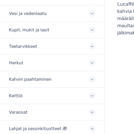
Lucaffé
kahvia 
Vesi ja vedenlaatu
määräll
maultaa
Kupit, mukit ja lasit
jälkima
Teetarvikkeet
Herkut
Kahvin paahtaminen
Keittiö
Varaosat
Lahjat ja sesonkituotteet 🎁