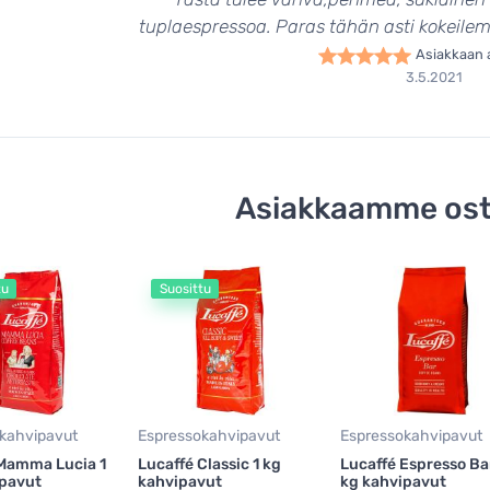
tuplaespressoa. Paras tähän asti kokeilemis
Asiakkaan 
3.5.2021
Asiakkaamme ost
tu
Suosittu
kahvipavut
Espressokahvipavut
Espressokahvipavut
 Mamma Lucia 1
Lucaffé Classic 1 kg
Lucaffé Espresso Ba
ipavut
kahvipavut
kg kahvipavut