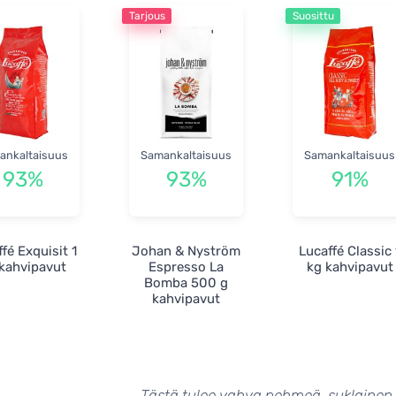
Tarjous
Suosittu
ankaltaisuus
Samankaltaisuus
Samankaltaisuus
93%
93%
91%
fé Exquisit 1
Johan & Nyström
Lucaffé Classic 
kahvipavut
Espresso La
kg kahvipavut
Bomba 500 g
kahvipavut
Tästä tulee vahva,pehmeä, suklainen