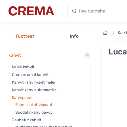
Hae tuotteita
Crema
Etusivu
Kaik
Tuotteet
Info
Luca
Kahvit
Kaikki kahvit
Creman omat kahvit
Kahvit kahvinkeittimelle
Kahvit kahviautomaatille
Kahvipavut
Espressokahvipavut
Suodatinkahvipavut
Jauhetut kahvit