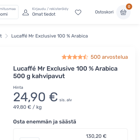
0
imitusmaa
Kirjaudu / rekisteröidy
Ostoskori
omi
Omat tiedot
t
Lucaffé Mr Exclusive 100 % Arabica
500
arvostelua
Lucaffé Mr Exclusive 100 % Arabica
500 g kahvipavut
Hinta
24,90 €
sis. alv
49,80 €
/ kg
Osta enemmän ja säästä
130,20 €