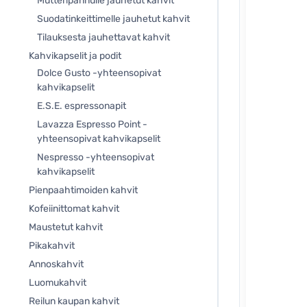
Mutteripannulle jauhetut kahvit
Suodatinkeittimelle jauhetut kahvit
Tilauksesta jauhettavat kahvit
Kahvikapselit ja podit
Dolce Gusto -yhteensopivat
kahvikapselit
E.S.E. espressonapit
Lavazza Espresso Point -
yhteensopivat kahvikapselit
Nespresso -yhteensopivat
kahvikapselit
Pienpaahtimoiden kahvit
Kofeiinittomat kahvit
Maustetut kahvit
Pikakahvit
Annoskahvit
Luomukahvit
Reilun kaupan kahvit