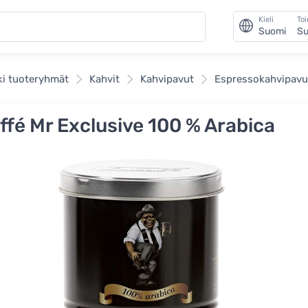
Kieli
To
Suomi
Su
ki tuoteryhmät
Kahvit
Kahvipavut
Espressokahvipavu
ffé Mr Exclusive 100 % Arabica