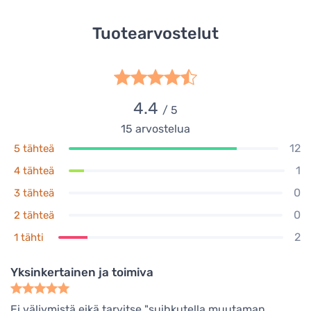
Tuotearvostelut
4.4
/ 5
15
arvostelua
12
5 tähteä
1
4 tähteä
0
3 tähteä
0
2 tähteä
2
1 tähti
Yksinkertainen ja toimiva
Ei väljymistä eikä tarvitse "suihkutella muutaman