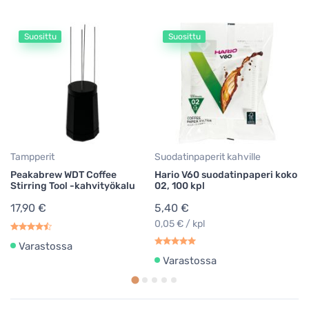
Suosittu
Suosittu
Pu
Jo
m
t
4
Tampperit
Suodatinpaperit kahville
Peakabrew WDT Coffee
Hario V60 suodatinpaperi koko
Stirring Tool -kahvityökalu
02, 100 kpl
17,90 €
5,40 €
0,05 € / kpl
Varastossa
Varastossa