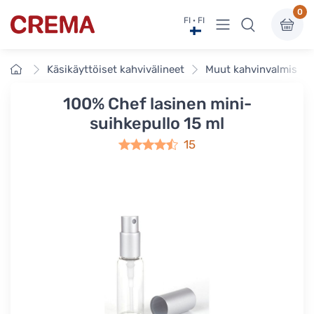
0
Näytä valikko
FI · FI
Crema
Etusivu
Käsikäyttöiset kahvivälineet
Muut kahvinvalmistus
100% Chef lasinen mini-
suihkepullo 15 ml
15