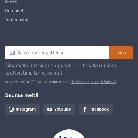
Outlet
Uutuudet
Tuotenostot
Uutiskirje
Tilaa
Tilaamalla uutiskirjeen pysyt ajan tasalla uusista
tuotteista ja tarjouksista!
Suojattu reCAPTCHA-palvelun avulla.
Tietosuoja ja käyttöehdot
Seuraa meitä
Instagram
YouTube
Facebook