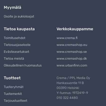
Myymälä
Osoite ja aukioloajat
Tietoa kaupasta
Verkkokauppamme
Toimitusehdot
www.crema.fi
Tietosuojaseloste
www.cremashop.eu
Evästeasetukset
www.cremashop.se
Tietoa meistä
www.cremashop.dk
Oikeudellinen huomautus
www.urbanfinn.com
Tuotteet
Crema / PPL Media Oy
Hankasuontie 11 B
Tuoteryhmät
00390 Helsinki
Y-tunnus: 1972419-9
Tuotemerkit
010 322 4480
Tarjoustuotteet