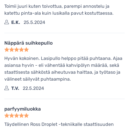
Toimii juuri kuten toivottua, parempi annostelu ja
katettu pinta-ala kuin lusikalla pavut kostuttaessa.
E.K.
25.5.2024
Näppärä suihkepullo
Hyvän kokoinen. Lasipullo helppo pitää puhtaana. Ajaa
asiansa hyvin - eli vähentää kahvipölyn määrää, sekä
staattisesta sähköstä aiheutuvaa haittaa, ja työtaso ja
välineet säilyvät puhtaampina.
T.V.
22.5.2024
parfyymiluokka
Täydellinen Ross Droplet -tekniikalle staattisuuden