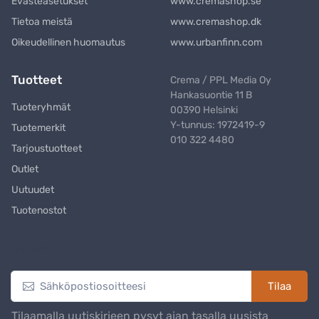
Evästeasetukset
www.cremashop.se
Tietoa meistä
www.cremashop.dk
Oikeudellinen huomautus
www.urbanfinn.com
Tuotteet
Crema / PPL Media Oy
Hankasuontie 11 B
Tuoteryhmät
00390 Helsinki
Y-tunnus: 1972419-9
Tuotemerkit
010 322 4480
Tarjoustuotteet
Outlet
Uutuudet
Tuotenostot
Uutiskirje
Tilaa
Tilaamalla uutiskirjeen pysyt ajan tasalla uusista