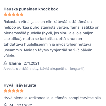
Hauska punainen knock box
Rakastan väriä, ja se on niin kätevää, että tämä on
helppo purkaa puhdistamista varten. Tämä laatikko on
pienemmällä puolella (hyvä, jos sinulla ei ole paljon
laskutilaa), mutta se tarkoittaa, että sinun on
tähdättävä huolellisemmin ja myös tyhjennettävä
useammin. Meidän täytyy tyhjentää se 2-3 päivän
välein.
Elaina
27.1.2021
Arvostelu on käännetty. Näytä alkuperäinen (englanti).
Hyvä lisävaruste
Hyvä pienelle kotikoneelle, ei tämän isompi tarvitse olla.
AL
12.1.2021