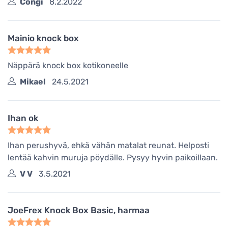
Congi
8.2.2022
Mainio knock box
Näppärä knock box kotikoneelle
Mikael
24.5.2021
Ihan ok
Ihan perushyvä, ehkä vähän matalat reunat. Helposti
lentää kahvin muruja pöydälle. Pysyy hyvin paikoillaan.
V V
3.5.2021
JoeFrex Knock Box Basic, harmaa