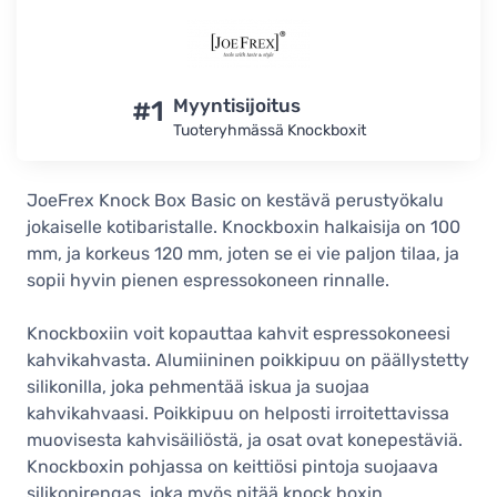
#1
Myyntisijoitus
Tuoteryhmässä Knockboxit
JoeFrex Knock Box Basic on kestävä perustyökalu
jokaiselle kotibaristalle. Knockboxin halkaisija on 100
mm, ja korkeus 120 mm, joten se ei vie paljon tilaa, ja
sopii hyvin pienen espressokoneen rinnalle.
Knockboxiin voit kopauttaa kahvit espressokoneesi
kahvikahvasta. Alumiininen poikkipuu on päällystetty
silikonilla, joka pehmentää iskua ja suojaa
kahvikahvaasi. Poikkipuu on helposti irroitettavissa
muovisesta kahvisäiliöstä, ja osat ovat konepestäviä.
Knockboxin pohjassa on keittiösi pintoja suojaava
silikonirengas, joka myös pitää knock boxin