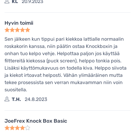
KL
20.9.2023
Hyvin toimii
Sen jälkeen kun tippui pari kiekkoa lattialle normaalin
roskakorin kanssa, niin päätin ostaa Knockboxin ja
onhan tuo kelpo vehje. Helpottaa paljon jos käyttää
filttereitä kiekossa (puck screen), helppo tonkia pois.
Lisäksi käyttömukavuus on todella kiva. Helppo siivota
ja kiekot irtoavat helposti. Vähän ylimääräinen mutta
tekee prosessista sen verran mukavamman niin voin
suositella.
T.H.
24.8.2023
JoeFrex Knock Box Basic