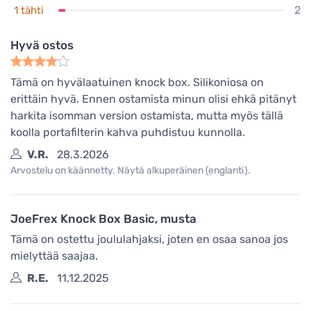
2
1 tähti
Hyvä ostos
Tämä on hyvälaatuinen knock box. Silikoni­osa on
erittäin hyvä. Ennen ostamista minun olisi ehkä pitänyt
harkita isomman version ostamista, mutta myös tällä
koolla portafilterin kahva puhdistuu kunnolla.
V.R.
28.3.2026
Arvostelu on käännetty. Näytä alkuperäinen (englanti).
JoeFrex Knock Box Basic, musta
Tämä on ostettu joululahjaksi, joten en osaa sanoa jos
mielyttää saajaa.
R.E.
11.12.2025