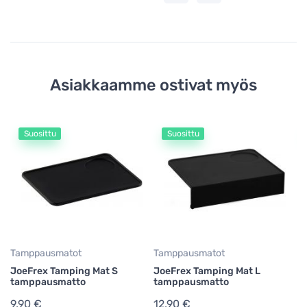
Asiakkaamme ostivat myös
Suosittu
Suosittu
Ta
P
St
17
Tamppausmatot
Tamppausmatot
JoeFrex Tamping Mat S
JoeFrex Tamping Mat L
tamppausmatto
tamppausmatto
9,90 €
12,90 €