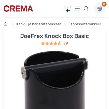
0
Näytä valikko
FI · FI
Crema
Etusivu
Kahvi- ja baristatarvikkeet
Espressotarvikkeet
JoeFrex Knock Box Basic
79