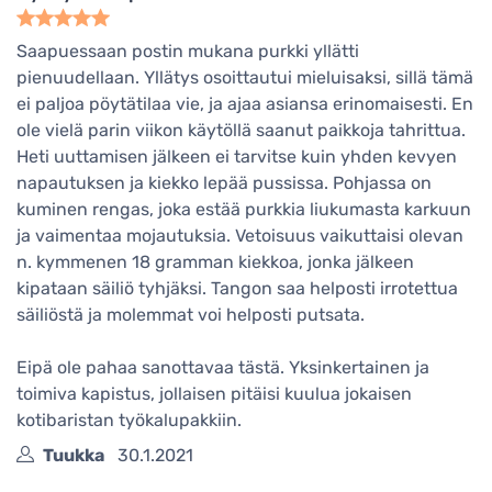
Saapuessaan postin mukana purkki yllätti
pienuudellaan. Yllätys osoittautui mieluisaksi, sillä tämä
ei paljoa pöytätilaa vie, ja ajaa asiansa erinomaisesti. En
ole vielä parin viikon käytöllä saanut paikkoja tahrittua.
Heti uuttamisen jälkeen ei tarvitse kuin yhden kevyen
napautuksen ja kiekko lepää pussissa. Pohjassa on
kuminen rengas, joka estää purkkia liukumasta karkuun
ja vaimentaa mojautuksia. Vetoisuus vaikuttaisi olevan
n. kymmenen 18 gramman kiekkoa, jonka jälkeen
kipataan säiliö tyhjäksi. Tangon saa helposti irrotettua
säiliöstä ja molemmat voi helposti putsata.
Eipä ole pahaa sanottavaa tästä. Yksinkertainen ja
toimiva kapistus, jollaisen pitäisi kuulua jokaisen
kotibaristan työkalupakkiin.
Tuukka
30.1.2021