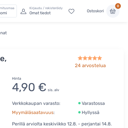
0
imitusmaa
Kirjaudu / rekisteröidy
Ostoskori
omi
Omat tiedot
inat
e,
24
arvostelua
Hinta
4,90 €
sis. alv
Verkkokaupan varasto:
Varastossa
Myymäläsaatavuus
:
Hyllyssä
Perillä arviolta keskiviikko 12.8. - perjantai 14.8.