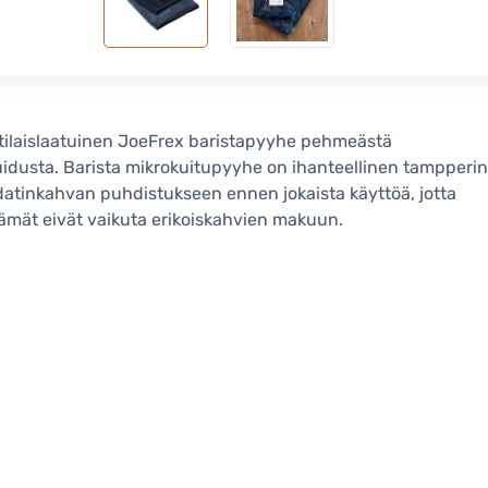
ilaislaatuinen JoeFrex baristapyyhe pehmeästä
idusta. Barista mikrokuitupyyhe on ihanteellinen tampperin
datinkahvan puhdistukseen ennen jokaista käyttöä, jotta
ämät eivät vaikuta erikoiskahvien makuun.