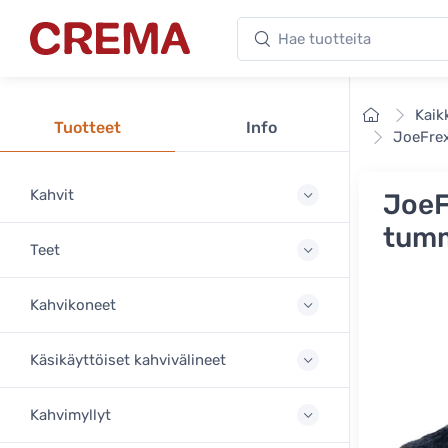
Hae tuotteita
Crema
Etusivu
Kaik
Tuotteet
Info
JoeFrex
Kahvit
JoeF
tumm
Teet
Kahvikoneet
Käsikäyttöiset kahvivälineet
Kahvimyllyt