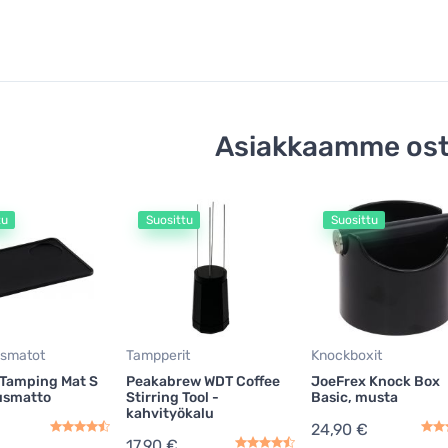
Asiakkaamme ost
tu
Suosittu
Suosittu
smatot
Tampperit
Knockboxit
 Tamping Mat S
Peakabrew WDT Coffee
JoeFrex Knock Box
usmatto
Stirring Tool -
Basic, musta
kahvityökalu
24,90 €
17,90 €