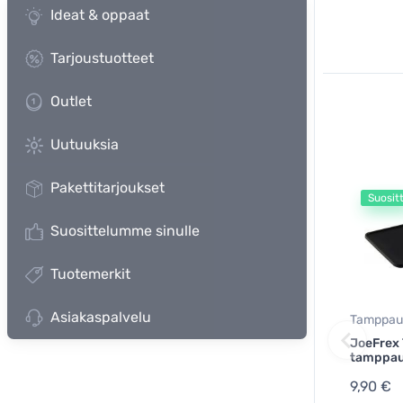
Ideat & oppaat
Tarjoustuotteet
Outlet
Uutuuksia
Pakettitarjoukset
Suosit
Suosittelumme sinulle
Tuotemerkit
Asiakaspalvelu
Tamppau
JoeFrex
tamppa
9,90 €