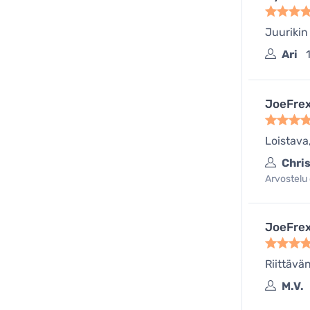
Juurikin
Ari
JoeFrex
Loistava,
Chri
Arvostelu 
JoeFrex
Riittävä
M.V.