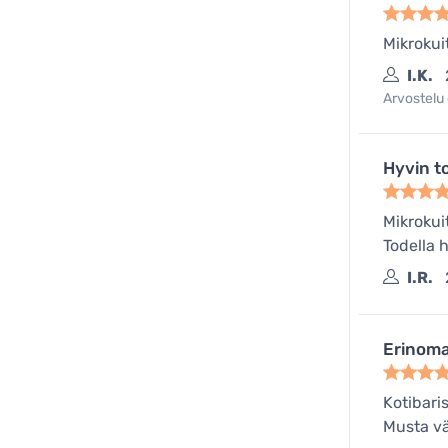
Mikrokui
I.K.
Arvostelu 
Hyvin t
Mikrokui
Todella 
I.R.
Erinoma
Kotibari
Musta vä