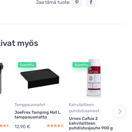
Jaa tämä tuote:
ivat myös
Suosittu
Suosittu
S
Puhd
Joe
Basi
4,9
Va
Tamppausmatot
Kahvilaitteen
puhdistusaineet
JoeFrex Tamping Mat L
tamppausmatto
Urnex Cafiza 2
kahvilaitteen
12,90 €
puhdistusjauhe 900 g