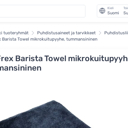
Kieli
To
Suomi
Su
ki tuoteryhmät
Puhdistusaineet ja tarvikkeet
Puhdistusli
 Barista Towel mikrokuitupyyhe, tummansininen
rex Barista Towel mikrokuitupyyh
ansininen