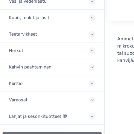
Vesi ja vedenlaatu
Kupit, mukit ja lasit
Teetarvikkeet
Ammatt
mikroku
Herkut
tai suo
kahvijä
Kahvin paahtaminen
Keittiö
Varaosat
Lahjat ja sesonkituotteet 🎁