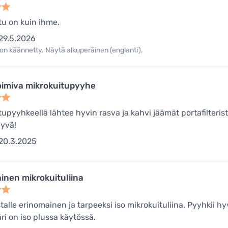
tu on kuin ihme.
29.5.2026
on käännetty. Näytä alkuperäinen (englanti).
oimiva mikrokuitupyyhe
tupyyhkeellä lähtee hyvin rasva ja kahvi jäämät portafilteris
hyvä!
20.3.2025
inen mikrokuituliina
stalle erinomainen ja tarpeeksi iso mikrokuituliina. Pyyhkii h
ri on iso plussa käytössä.