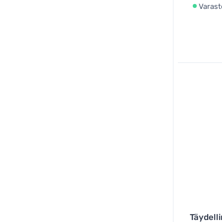
Varast
Täydell