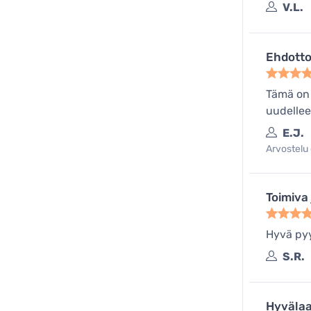
V.L.
Ehdotto
Tämä on 
uudelleen
E.J.
Arvostelu 
Toimiva 
Hyvä pyy
S.R.
Hyvälaa