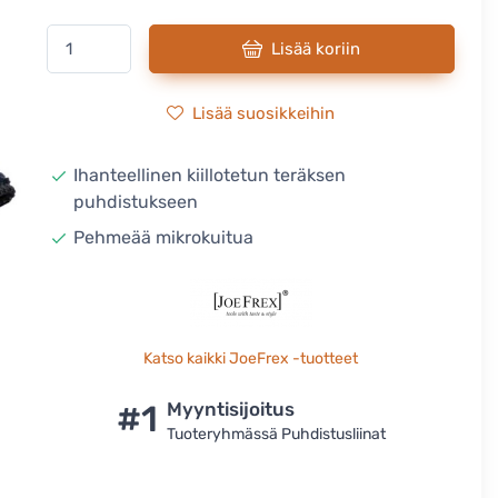
Lisää koriin
Lisää suosikkeihin
Ihanteellinen kiillotetun teräksen
puhdistukseen
Pehmeää mikrokuitua
Katso kaikki JoeFrex -tuotteet
#1
Myyntisijoitus
Tuoteryhmässä Puhdistusliinat