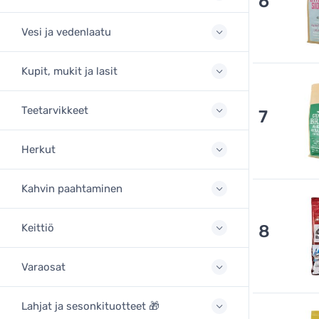
6
Vesi ja vedenlaatu
Kupit, mukit ja lasit
Teetarvikkeet
7
Herkut
Kahvin paahtaminen
Keittiö
8
Varaosat
Lahjat ja sesonkituotteet 🎁