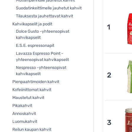
Mutteripannulle jauhetut kahvit
Suodatinkeittimelle jauhetut kahvit
Tilauksesta jauhettavat kahvit
Kahvikapselit ja podit
1
Dolce Gusto -yhteensopivat
kahvikapselit
E.S.E. espressonapit
Lavazza Espresso Point -
yhteensopivat kahvikapselit
Nespresso -yhteensopivat
2
kahvikapselit
Pienpaahtimoiden kahvit
Kofeiinittomat kahvit
Maustetut kahvit
Pikakahvit
Annoskahvit
3
Luomukahvit
Reilun kaupan kahvit