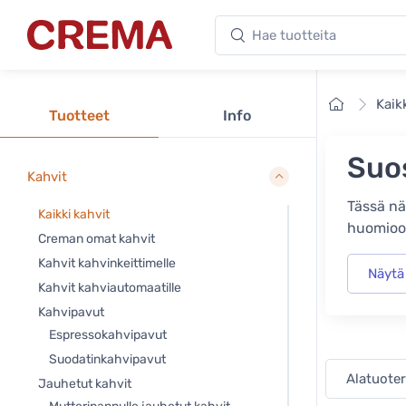
Hae tuotteita
Crema
Etusivu
Kaik
Tuotteet
Info
Suos
Kahvit
Tässä nä
Kaikki kahvit
huomioo
Creman omat kahvit
Kahvit kahvinkeittimelle
Näytä 
Kahvit kahviautomaatille
Kahvipavut
Espressokahvipavut
Suodatinkahvipavut
Alatuot
Jauhetut kahvit