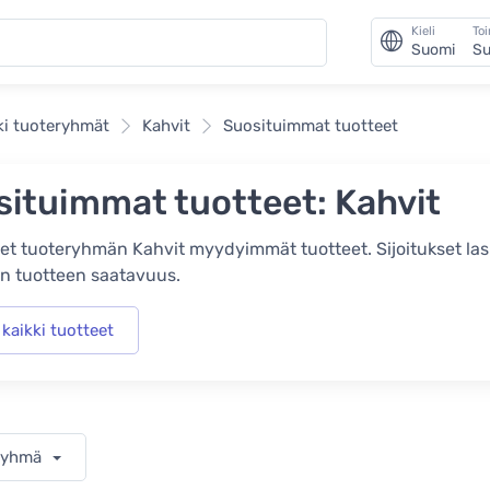
Kieli
To
Suomi
Su
ki tuoteryhmät
Kahvit
Suosituimmat tuotteet
ituimmat tuotteet: Kahvit
et tuoteryhmän Kahvit myydyimmät tuotteet. Sijoitukset l
n tuotteen saatavuus.
kaikki tuotteet
eryhmä