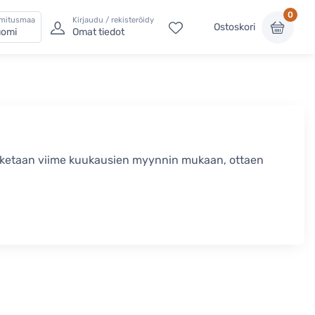
0
imitusmaa
Kirjaudu / rekisteröidy
Ostoskori
omi
Omat tiedot
asketaan viime kuukausien myynnin mukaan, ottaen