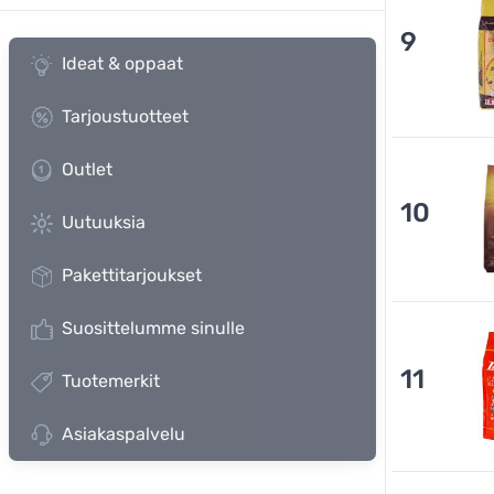
9
Ideat & oppaat
Tarjoustuotteet
Outlet
10
Uutuuksia
Pakettitarjoukset
Suosittelumme sinulle
11
Tuotemerkit
Asiakaspalvelu