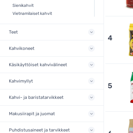
Sienikahvit
Vietnamilaiset kahvit
Teet
4
Kahvikoneet
Käsikäyttöiset kahvivälineet
Kahvimyllyt
5
Kahvi- ja baristatarvikkeet
Makusiirapit ja juomat
Puhdistusaineet ja tarvikkeet