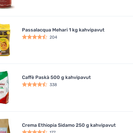
Passalacqua Mehari 1 kg kahvipavut
204
Caffè Paskà 500 g kahvipavut
338
Crema Ethiopia Sidamo 250 g kahvipavut
177