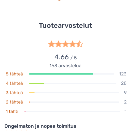
Tuotearvostelut
4.66
/ 5
163
arvostelua
123
5 tähteä
28
4 tähteä
9
3 tähteä
2
2 tähteä
1
1 tähti
Ongelmaton ja nopea toimitus