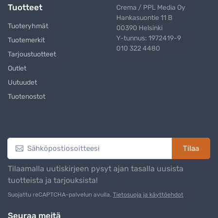
Tuotteet
Crema / PPL Media Oy
Hankasuontie 11 B
Tuoteryhmät
00390 Helsinki
Y-tunnus: 1972419-9
Tuotemerkit
010 322 4480
Tarjoustuotteet
Outlet
Uutuudet
Tuotenostot
Uutiskirje
Tilaa
Tilaamalla uutiskirjeen pysyt ajan tasalla uusista
tuotteista ja tarjouksista!
Suojattu reCAPTCHA-palvelun avulla.
Tietosuoja ja käyttöehdot
Seuraa meitä