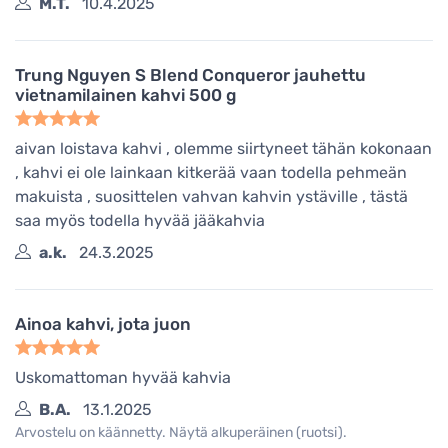
M.T.
10.4.2025
Trung Nguyen S Blend Conqueror jauhettu
vietnamilainen kahvi 500 g
aivan loistava kahvi , olemme siirtyneet tähän kokonaan
, kahvi ei ole lainkaan kitkerää vaan todella pehmeän
makuista , suosittelen vahvan kahvin ystäville , tästä
saa myös todella hyvää jääkahvia
a.k.
24.3.2025
Ainoa kahvi, jota juon
Uskomattoman hyvää kahvia
B.A.
13.1.2025
Arvostelu on käännetty. Näytä alkuperäinen (ruotsi).