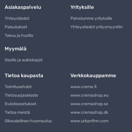
Asiakaspalvelu
Yrityksille
Yhteystiedot
Palvelumme yrityksille
Palautukset
Yhteystiedot yritysmyyntiin
Takuu ja huolto
Myymälä
Osoite ja aukioloajat
Tietoa kaupasta
Verkkokauppamme
Toimitusehdot
www.crema.fi
Tietosuojaseloste
www.cremashop.eu
Evästeasetukset
www.cremashop.se
Tietoa meistä
www.cremashop.dk
Oikeudellinen huomautus
www.urbanfinn.com