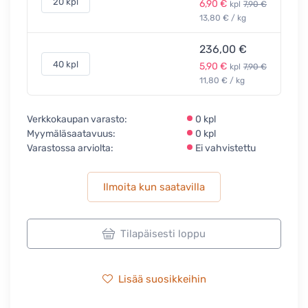
20 kpl
6,90 €
kpl
7,90 €
13,80 € / kg
236,00 €
40 kpl
5,90 €
kpl
7,90 €
11,80 € / kg
Verkkokaupan varasto:
0 kpl
Myymäläsaatavuus:
0 kpl
Varastossa arviolta:
Ei vahvistettu
Ilmoita kun saatavilla
Tilapäisesti loppu
Lisää suosikkeihin