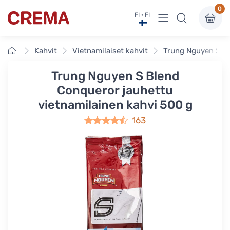
0
Näytä valikko
FI · FI
Crema
Etusivu
Kahvit
Vietnamilaiset kahvit
Trung Nguyen S Bl
Trung Nguyen S Blend
Conqueror jauhettu
vietnamilainen kahvi 500 g
163