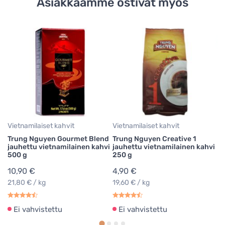
Asiakkaamme ostivat myös
Vietnamilaiset kahvit
Vietnamilaiset kahvit
Ke
Trung Nguyen Gourmet Blend
Trung Nguyen Creative 1
Tr
jauhettu vietnamilainen kahvi
jauhettu vietnamilainen kahvi
vi
500 g
250 g
10
10,90 €
4,90 €
6
21,80 € / kg
19,60 € / kg
Ei vahvistettu
Ei vahvistettu