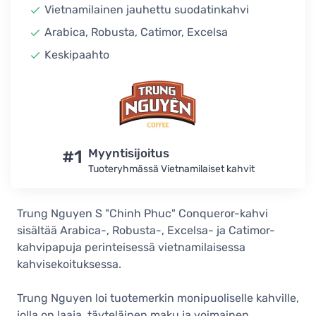
Vietnamilainen jauhettu suodatinkahvi
Arabica, Robusta, Catimor, Excelsa
Keskipaahto
#1
Myyntisijoitus
Tuoteryhmässä Vietnamilaiset kahvit
Trung Nguyen S "Chinh Phuc" Conqueror-kahvi
sisältää Arabica-, Robusta-, Excelsa- ja Catimor-
kahvipapuja perinteisessä vietnamilaisessa
kahvisekoituksessa.
Trung Nguyen loi tuotemerkin monipuoliselle kahville,
jolla on laaja, täyteläinen maku ja voimainen