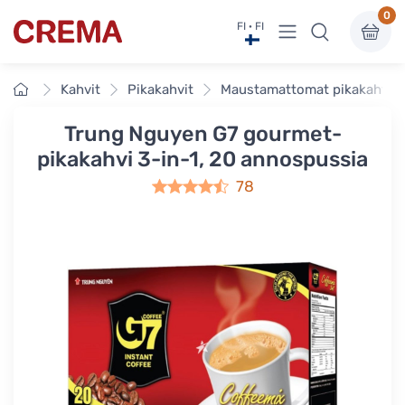
0
Näytä valikko
FI · FI
Crema
Etusivu
Kahvit
Pikakahvit
Maustamattomat pikakahvit
Trung Nguyen G7 gourmet-
pikakahvi 3-in-1, 20 annospussia
78