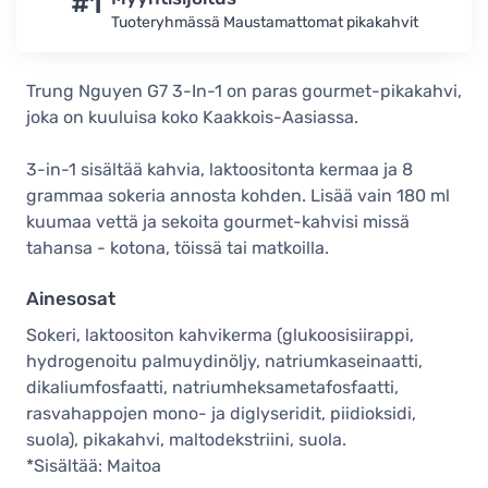
#1
Tuoteryhmässä Maustamattomat pikakahvit
Trung Nguyen G7 3-In-1 on paras gourmet-pikakahvi,
joka on kuuluisa koko Kaakkois-Aasiassa.
3-in-1 sisältää kahvia, laktoositonta kermaa ja 8
grammaa sokeria annosta kohden. Lisää vain 180 ml
kuumaa vettä ja sekoita gourmet-kahvisi missä
tahansa - kotona, töissä tai matkoilla.
Ainesosat
Sokeri, laktoositon kahvikerma (glukoosisiirappi,
hydrogenoitu palmuydinöljy, natriumkaseinaatti,
dikaliumfosfaatti, natriumheksametafosfaatti,
rasvahappojen mono- ja diglyseridit, piidioksidi,
suola), pikakahvi, maltodekstriini, suola.
*Sisältää: Maitoa