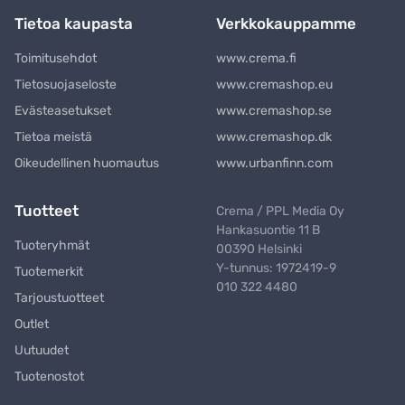
Tietoa kaupasta
Verkkokauppamme
Toimitusehdot
www.crema.fi
Tietosuojaseloste
www.cremashop.eu
Evästeasetukset
www.cremashop.se
Tietoa meistä
www.cremashop.dk
Oikeudellinen huomautus
www.urbanfinn.com
Tuotteet
Crema / PPL Media Oy
Hankasuontie 11 B
Tuoteryhmät
00390 Helsinki
Y-tunnus: 1972419-9
Tuotemerkit
010 322 4480
Tarjoustuotteet
Outlet
Uutuudet
Tuotenostot