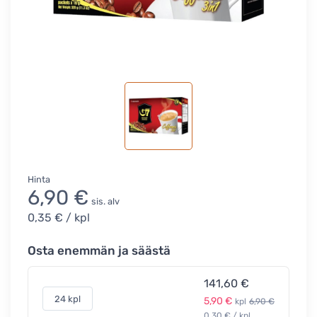
Hinta
6,90 €
sis. alv
0,35 €
/ kpl
Osta enemmän ja säästä
141,60 €
24 kpl
5,90 €
kpl
6,90 €
0,30 € / kpl