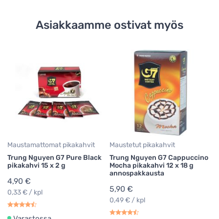
Asiakkaamme ostivat myös
Ma
Tr
ko
a
9
0,
Maustamattomat pikakahvit
Maustetut pikakahvit
Trung Nguyen G7 Pure Black
Trung Nguyen G7 Cappuccino
pikakahvi 15 x 2 g
Mocha pikakahvi 12 x 18 g
annospakkausta
4,90 €
5,90 €
0,33 € / kpl
0,49 € / kpl
Varastossa