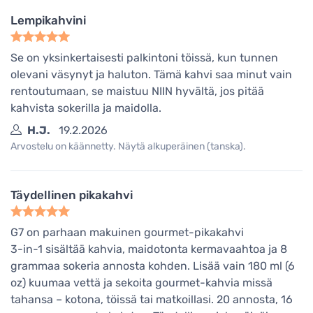
Lempikahvini
Se on yksinkertaisesti palkintoni töissä, kun tunnen
olevani väsynyt ja haluton. Tämä kahvi saa minut vain
rentoutumaan, se maistuu NIIN hyvältä, jos pitää
kahvista sokerilla ja maidolla.
H.J.
19.2.2026
Arvostelu on käännetty. Näytä alkuperäinen (tanska).
Täydellinen pikakahvi
G7 on parhaan makuinen gourmet-pikakahvi
3-in-1 sisältää kahvia, maidotonta kermavaahtoa ja 8
grammaa sokeria annosta kohden. Lisää vain 180 ml (6
oz) kuumaa vettä ja sekoita gourmet-kahvia missä
tahansa – kotona, töissä tai matkoillasi. 20 annosta, 16