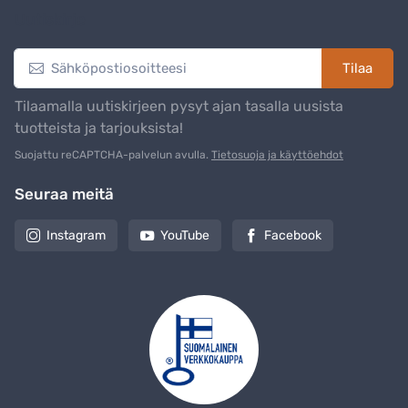
Uutiskirje
Tilaa
Tilaamalla uutiskirjeen pysyt ajan tasalla uusista
tuotteista ja tarjouksista!
Suojattu reCAPTCHA-palvelun avulla.
Tietosuoja ja käyttöehdot
Seuraa meitä
Instagram
YouTube
Facebook