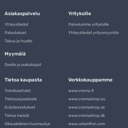
Asiakaspalvelu
Yrityksille
Yhteystiedot
Palvelumme yrityksille
Palautukset
Yhteystiedot yritysmyyntiin
Takuu ja huolto
Myymälä
Osoite ja aukioloajat
Tietoa kaupasta
Verkkokauppamme
Toimitusehdot
www.crema.fi
Tietosuojaseloste
www.cremashop.eu
Evästeasetukset
www.cremashop.se
Tietoa meistä
www.cremashop.dk
Oikeudellinen huomautus
www.urbanfinn.com