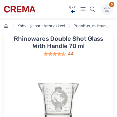
0
Näytä valikko
FI · FI
Crema
Etusivu
Kahvi- ja baristatarvikkeet
Punnitus, mittaus ja an
Rhinowares Double Shot Glass
With Handle 70 ml
44