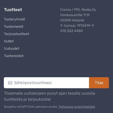
Tuotteet
Crema / PPL Media Oy
Hankasuontie 11 B
Tuoteryhmät
00390 Helsinki
Y-tunnus: 1972419-9
Tuotemerkit
010 322 4480
Tarjoustuotteet
Outlet
Uutuudet
Tuotenostot
Uutiskirje
Tilaa
Tilaamalla uutiskirjeen pysyt ajan tasalla uusista
tuotteista ja tarjouksista!
Suojattu reCAPTCHA-palvelun avulla.
Tietosuoja ja käyttöehdot