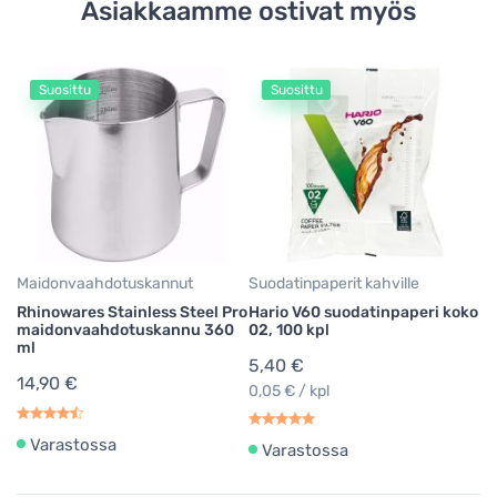
Asiakkaamme ostivat myös
Suosittu
Suosittu
Va
Eu
k
5
Maidonvaahdotuskannut
Suodatinpaperit kahville
Rhinowares Stainless Steel Pro
Hario V60 suodatinpaperi koko
maidonvaahdotuskannu 360
02, 100 kpl
ml
5,40 €
14,90 €
0,05 € / kpl
Varastossa
Varastossa