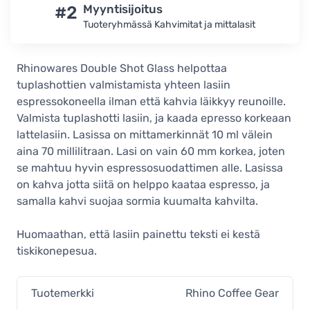
#2
Myyntisijoitus
Tuoteryhmässä Kahvimitat ja mittalasit
Rhinowares Double Shot Glass helpottaa
tuplashottien valmistamista yhteen lasiin
espressokoneella ilman että kahvia läikkyy reunoille.
Valmista tuplashotti lasiin, ja kaada epresso korkeaan
lattelasiin. Lasissa on mittamerkinnät 10 ml välein
aina 70 millilitraan. Lasi on vain 60 mm korkea, joten
se mahtuu hyvin espressosuodattimen alle. Lasissa
on kahva jotta siitä on helppo kaataa espresso, ja
samalla kahvi suojaa sormia kuumalta kahvilta.
Huomaathan, että lasiin painettu teksti ei kestä
tiskikonepesua.
Tuotemerkki
Rhino Coffee Gear