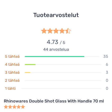
Tuotearvostelut
4.73
/ 5
44
arvostelua
35
5 tähteä
6
4 tähteä
3
3 tähteä
0
2 tähteä
0
1 tähti
Rhinowares Double Shot Glass With Handle 70 ml