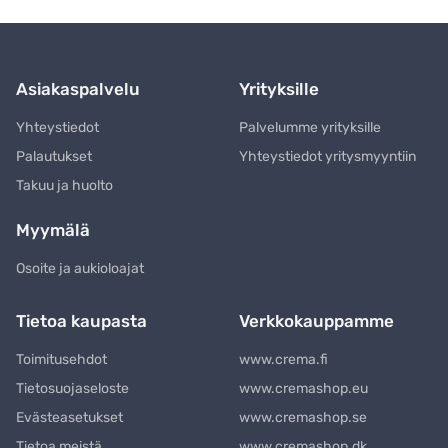
Asiakaspalvelu
Yrityksille
Yhteystiedot
Palvelumme yrityksille
Palautukset
Yhteystiedot yritysmyyntiin
Takuu ja huolto
Myymälä
Osoite ja aukioloajat
Tietoa kaupasta
Verkkokauppamme
Toimitusehdot
www.crema.fi
Tietosuojaseloste
www.cremashop.eu
Evästeasetukset
www.cremashop.se
Tietoa meistä
www.cremashop.dk