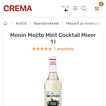
0
Näytä valikko
FI · FI
Crema
Etusivu
Keittiö
Baaritarvikkeet
Mikserit ja virvoitusjuo
Monin Mojito Mint Cocktail Mixer
1 l
1 arvostelu