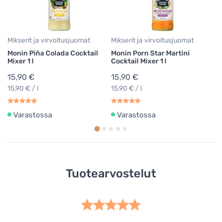
1
22
Mikserit ja virvoitusjuomat
Mikserit ja virvoitusjuomat
Monin Piña Colada Cocktail
Monin Porn Star Martini
Mixer 1 l
Cocktail Mixer 1 l
15,90 €
15,90 €
15,90 € / l
15,90 € / l
Varastossa
Varastossa
Tuotearvostelut