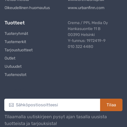
Oikeudellinen huomautus
www.urbanfinn.com
Tuotteet
Crema / PPL Media Oy
Hankasuontie 11 B
Tuoteryhmät
00390 Helsinki
Y-tunnus: 1972419-9
Tuotemerkit
010 322 4480
Tarjoustuotteet
Outlet
Uutuudet
Tuotenostot
Uutiskirje
Tilaa
Tilaamalla uutiskirjeen pysyt ajan tasalla uusista
tuotteista ja tarjouksista!