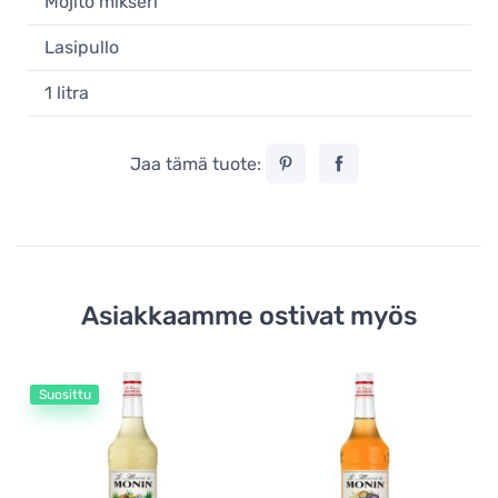
Mojito mikseri
Lasipullo
1 litra
Jaa tämä tuote:
Asiakkaamme ostivat myös
Suosittu
Mo
M
ma