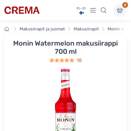
0
Näytä valikko
FI · FI
Crema
Etusivu
Makusiirapit ja juomat
Makusiirapit
Monin maku
Monin Watermelon makusiirappi
700 ml
18