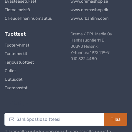
Evästeasetukset
www.cremashop.se
Tietoa meistä
www.cremashop.dk
Oikeudellinen huomautus
www.urbanfinn.com
Tuotteet
Crema / PPL Media Oy
Hankasuontie 11 B
Tuoteryhmät
00390 Helsinki
Y-tunnus: 1972419-9
Tuotemerkit
010 322 4480
Tarjoustuotteet
Outlet
Uutuudet
Tuotenostot
Uutiskirje
Tilaa
Tilaamalla uutiskirjeen pysyt ajan tasalla uusista