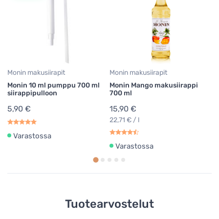
M
ma
1
22
Monin makusiirapit
Monin makusiirapit
Monin 10 ml pumppu 700 ml
Monin Mango makusiirappi
siirappipulloon
700 ml
5,90 €
15,90 €
22,71 € / l
Varastossa
Varastossa
Tuotearvostelut