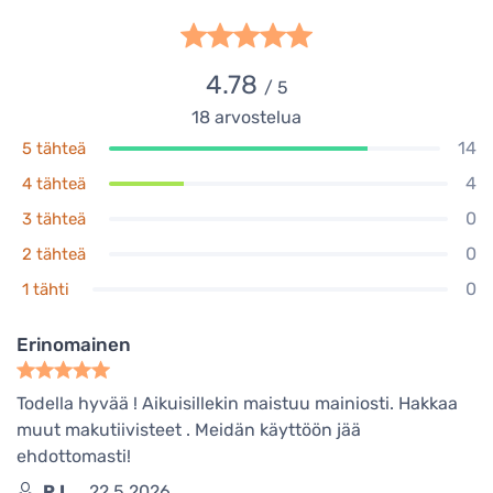
4.78
/ 5
18
arvostelua
14
5 tähteä
4
4 tähteä
0
3 tähteä
0
2 tähteä
0
1 tähti
Erinomainen
Todella hyvää ! Aikuisillekin maistuu mainiosti. Hakkaa
muut makutiivisteet . Meidän käyttöön jää
ehdottomasti!
P.L.
22.5.2026