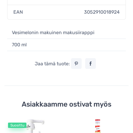
EAN
3052910018924
Vesimelonin makuinen makusiirapppi
700 ml
Jaa tämä tuote:
Asiakkaamme ostivat myös
Suosittu
Mo