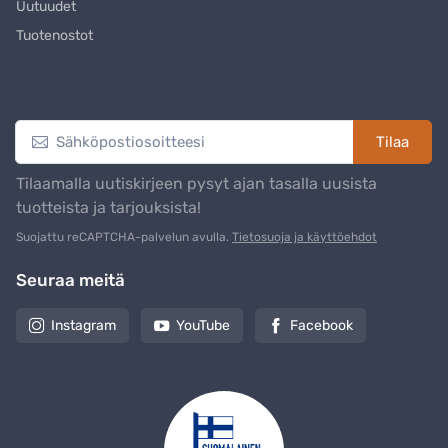
Uutuudet
Tuotenostot
Uutiskirje
Tilaa
Tilaamalla uutiskirjeen pysyt ajan tasalla uusista
tuotteista ja tarjouksista!
Suojattu reCAPTCHA-palvelun avulla.
Tietosuoja ja käyttöehdot
Seuraa meitä
Instagram
YouTube
Facebook