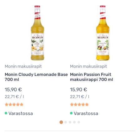
Mo
M
si
5
Monin makusiirapit
Monin makusiirapit
Monin Cloudy Lemonade Base
Monin Passion Fruit
700 ml
makusiirappi 700 ml
15,90 €
15,90 €
22,71 € / l
22,71 € / l
Varastossa
Varastossa