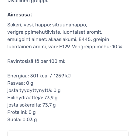
tavallinen greippi.
Ainesosat
Sokeri, vesi, happo: sitruunahappo,
verigreippimehutiiviste, luontaiset aromit,
emulgointiaineet: akaasiakumi, E445, greipin
luontainen aromi, väri: E129. Verigreippimehu: 10 %.
Ravintosisältö per 100 ml:
Energiaa: 301 kcal / 1259 kJ
Rasvaa: 0 g
josta tyydyttynyttä: 0 g
Hiilihydraatteja: 73,9 g
josta sokereita: 73,7 g
Proteiini: 0 g
Suola: 0,03 g