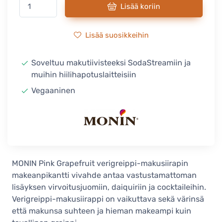
Lisää koriin
Lisää suosikkeihin
Soveltuu makutiivisteeksi SodaStreamiin ja
muihin hiilihapotuslaitteisiin
Vegaaninen
MONIN Pink Grapefruit verigreippi-makusiirapin
makeanpikantti vivahde antaa vastustamattoman
lisäyksen virvoitusjuomiin, daiquiriin ja cocktaileihin.
Verigreippi-makusiirappi on vaikuttava sekä värinsä
että makunsa suhteen ja hieman makeampi kuin