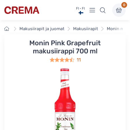
0
Näytä valikko
FI · FI
Crema
Etusivu
Makusiirapit ja juomat
Makusiirapit
Monin maku
Monin Pink Grapefruit
makusiirappi 700 ml
11