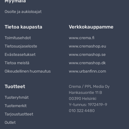
Myymälä
Osoite ja aukioloajat
Tietoa kaupasta
Verkkokauppamme
Toimitusehdot
www.crema.fi
Tietosuojaseloste
www.cremashop.eu
Evästeasetukset
www.cremashop.se
Tietoa meistä
www.cremashop.dk
Oikeudellinen huomautus
www.urbanfinn.com
Tuotteet
Crema / PPL Media Oy
Hankasuontie 11 B
Tuoteryhmät
00390 Helsinki
Y-tunnus: 1972419-9
Tuotemerkit
010 322 4480
Tarjoustuotteet
Outlet