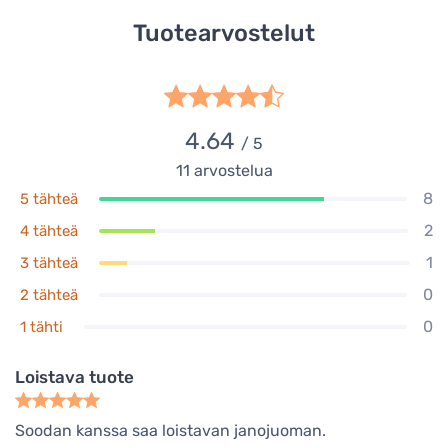
Tuotearvostelut
4.64
/ 5
11
arvostelua
8
5 tähteä
2
4 tähteä
1
3 tähteä
0
2 tähteä
0
1 tähti
Loistava tuote
Soodan kanssa saa loistavan janojuoman.