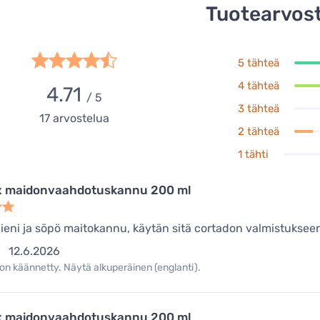
Tuotearvost
5 tähteä
4 tähteä
4.71
/ 5
3 tähteä
17
arvostelua
2 tähteä
1 tähti
x maidonvaahdotuskannu 200 ml
pieni ja söpö maitokannu, käytän sitä cortadon valmistuksee
12.6.2026
on käännetty. Näytä alkuperäinen (englanti).
x maidonvaahdotuskannu 200 ml