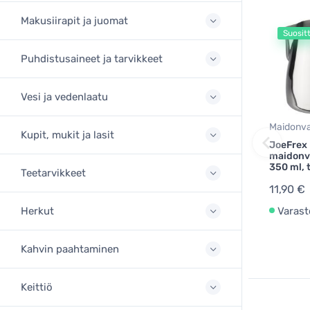
Makusiirapit ja juomat
Suosit
Puhdistusaineet ja tarvikkeet
Vesi ja vedenlaatu
Maidonv
Kupit, mukit ja lasit
JoeFrex
maidonv
350 ml, 
Teetarvikkeet
11,90 €
Varast
Herkut
Kahvin paahtaminen
Keittiö