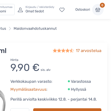
0
imitusmaa
Kirjaudu / rekisteröidy
Ostoskori
omi
Omat tiedot
otus
Maidonvaahdotuskannut
ml
17
arvostelua
Hinta
9,90 €
sis. alv
Verkkokaupan varasto:
Varastossa
Myymäläsaatavuus
:
Hyllyssä
Perillä arviolta keskiviikko 12.8. - perjantai 14.8.