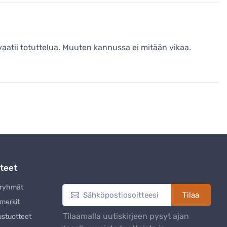
vaatii totuttelua. Muuten kannussa ei mitään vikaa.
teet
Uutiskirje
eryhmät
Tilaa
merkit
Tilaamalla uutiskirjeen pysyt ajan
ustuotteet