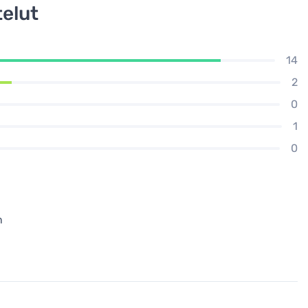
elut
14
2
0
1
0
n