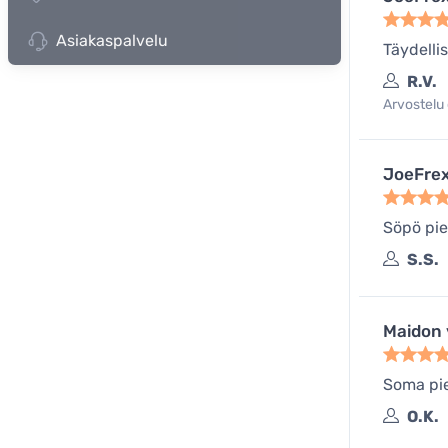
Asiakaspalvelu
Täydelli
R.V.
Arvostelu 
JoeFre
Söpö pie
S.S.
Maidon 
Soma pie
O.K.