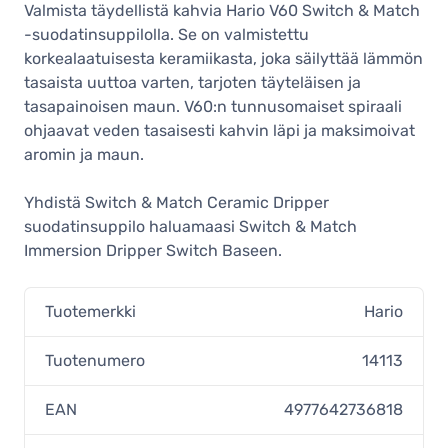
keraaminen suodatinsuppilo 02,
Valmista täydellistä kahvia Hario V60 Switch & Match
matta laivastonsininen
-suodatinsuppilolla. Se on valmistettu
32,90 €
korkealaatuisesta keramiikasta, joka säilyttää lämmön
Varastossa
tasaista uuttoa varten, tarjoten täyteläisen ja
Hario V60 Switch & Match
tasapainoisen maun. V60:n tunnusomaiset spiraali
keraaminen suodatinsuppilo koko
ohjaavat veden tasaisesti kahvin läpi ja maksimoivat
02, öljynvihreä
aromin ja maun.
32,90 €
Varastossa
Yhdistä Switch & Match Ceramic Dripper
Hario V60 Switch & Match
suodatinsuppilo haluamaasi Switch & Match
keraaminen suodatinsuppilo koko
02, mattamusta
Immersion Dripper Switch Baseen.
32,90 €
Varastossa
Tuotemerkki
Hario
Tuotenumero
14113
EAN
4977642736818