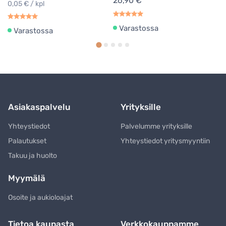
26,90 €
0,05 € / kpl
Varastossa
Varastossa
Asiakaspalvelu
Yrityksille
Yhteystiedot
Palvelumme yrityksille
Palautukset
Yhteystiedot yritysmyyntiin
Takuu ja huolto
Myymälä
Osoite ja aukioloajat
Tietoa kaupasta
Verkkokauppamme