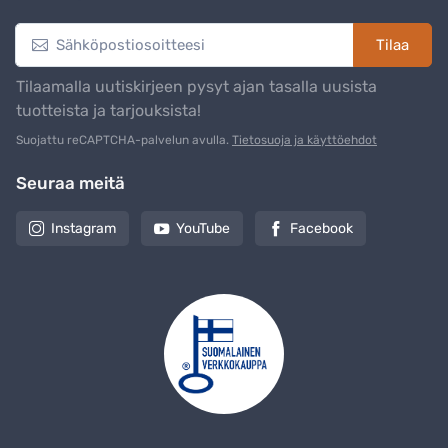
Tilaa
Tilaamalla uutiskirjeen pysyt ajan tasalla uusista
tuotteista ja tarjouksista!
Suojattu reCAPTCHA-palvelun avulla.
Tietosuoja ja käyttöehdot
Seuraa meitä
Instagram
YouTube
Facebook