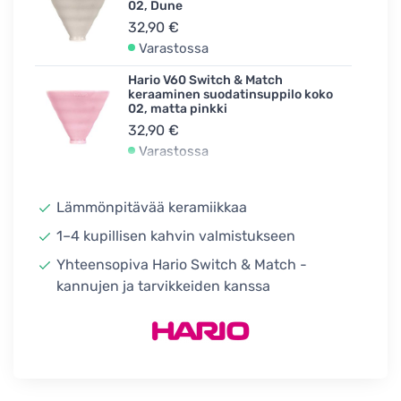
02, Dune
32,90 €
Varastossa
Hario V60 Switch & Match
keraaminen suodatinsuppilo koko
02, matta pinkki
32,90 €
Varastossa
Hario V60 Switch & Match
keraaminen suodatinsuppilo koko
Lämmönpitävää keramiikkaa
02, Canyon
32,90 €
1–4 kupillisen kahvin valmistukseen
Varastossa
Yhteensopiva Hario Switch & Match -
kannujen ja tarvikkeiden kanssa
Hario V60 Switch & Match
keraaminen suodatinsuppilo koko
02, turkoosi
32,90 €
Varastossa
Hario V60 Switch & Match