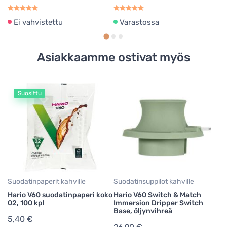
Ei vahvistettu
Varastossa
Asiakkaamme ostivat myös
Suosittu
Ka
Ha
ka
2
Suodatinpaperit kahville
Suodatinsuppilot kahville
Hario V60 suodatinpaperi koko
Hario V60 Switch & Match
02, 100 kpl
Immersion Dripper Switch
Base, öljynvihreä
5,40 €