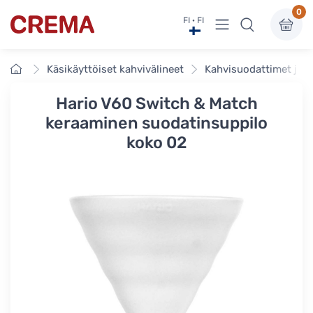
0
Näytä valikko
FI · FI
Crema
Etusivu
Käsikäyttöiset kahvivälineet
Kahvisuodattimet ja t
Hario V60 Switch & Match
keraaminen suodatinsuppilo
koko 02