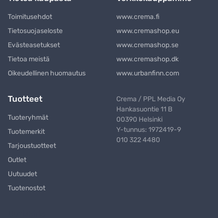
Toimitusehdot
www.crema.fi
Tietosuojaseloste
www.cremashop.eu
Evästeasetukset
www.cremashop.se
Tietoa meistä
www.cremashop.dk
Oikeudellinen huomautus
www.urbanfinn.com
Tuotteet
Crema / PPL Media Oy
Hankasuontie 11 B
Tuoteryhmät
00390 Helsinki
Y-tunnus: 1972419-9
Tuotemerkit
010 322 4480
Tarjoustuotteet
Outlet
Uutuudet
Tuotenostot
Uutiskirje