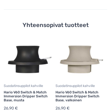
Yhteensopivat tuotteet
Suodatinsuppilot kahville
Suodatinsuppilot kahville
Su
Hario V60 Switch & Match
Hario V60 Switch & Match
Ha
Immersion Dripper Switch
Immersion Dripper Switch
Im
Base, musta
Base, valkoinen
Ba
26,90 €
26,90 €
2