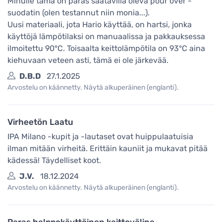
Minulle tämä on paras saatavilla oleva pour over -
suodatin (olen testannut niin monia...).
Uusi materiaali, jota Hario käyttää, on hartsi, jonka
käyttöjä lämpötilaksi on manuaalissa ja pakkauksessa
ilmoitettu 90°C. Toisaalta keittolämpötila on 93°C aina
kiehuvaan veteen asti, tämä ei ole järkevää.
D.B.D
27.1.2025
Arvostelu on käännetty. Näytä alkuperäinen (englanti).
Virheetön Laatu
IPA Milano -kupit ja -lautaset ovat huippulaatuisia
ilman mitään virheitä. Erittäin kauniit ja mukavat pitää
kädessä! Täydelliset koot.
J.V.
18.12.2024
Arvostelu on käännetty. Näytä alkuperäinen (englanti).
Paras helppokäyttöinen keittoväline