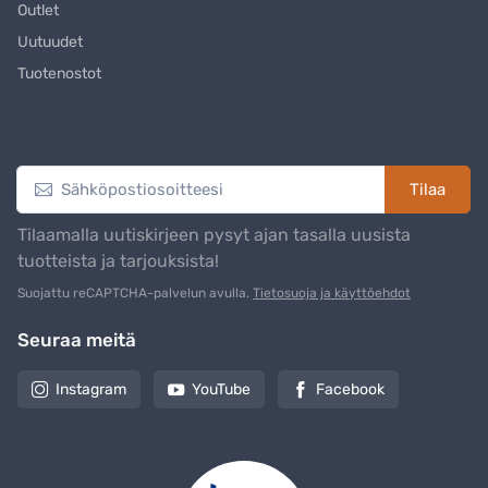
Outlet
Uutuudet
Tuotenostot
Uutiskirje
Tilaa
Tilaamalla uutiskirjeen pysyt ajan tasalla uusista
tuotteista ja tarjouksista!
Suojattu reCAPTCHA-palvelun avulla.
Tietosuoja ja käyttöehdot
Seuraa meitä
Instagram
YouTube
Facebook