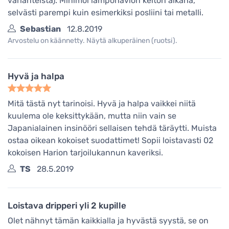
varianteista). Minimoi lämpöhäviön keiton aikana,
selvästi parempi kuin esimerkiksi posliini tai metalli.
Sebastian
12.8.2019
Arvostelu on käännetty. Näytä alkuperäinen (ruotsi).
Hyvä ja halpa
Mitä tästä nyt tarinoisi. Hyvä ja halpa vaikkei niitä
kuulema ole keksittykään, mutta niin vain se
Japanialainen insinööri sellaisen tehdä täräytti. Muista
ostaa oikean kokoiset suodattimet! Sopii loistavasti 02
kokoisen Harion tarjoilukannun kaveriksi.
TS
28.5.2019
Loistava dripperi yli 2 kupille
Olet nähnyt tämän kaikkialla ja hyvästä syystä, se on