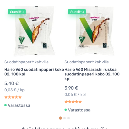
Suosittu
Suosittu
Su
Ha
02
3
0,
Suodatinpaperit kahville
Suodatinpaperit kahville
Hario V60 suodatinpaperi koko
Hario V60 Misarashi ruskea
02, 100 kpl
suodatinpaperi koko 02, 100
kpl
5,40 €
5,90 €
0,05 € / kpl
0,06 € / kpl
Varastossa
Varastossa