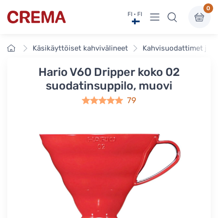
0
Näytä valikko
FI · FI
Crema
Etusivu
Käsikäyttöiset kahvivälineet
Kahvisuodattimet ja t
Hario V60 Dripper koko 02
suodatinsuppilo, muovi
79