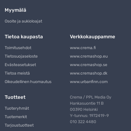
Myymälä
Osoite ja aukioloajat
Tietoa kaupasta
Verkkokauppamme
Toimitusehdot
www.crema.fi
Tietosuojaseloste
www.cremashop.eu
Evästeasetukset
www.cremashop.se
Tietoa meistä
www.cremashop.dk
Oikeudellinen huomautus
www.urbanfinn.com
Tuotteet
Crema / PPL Media Oy
Hankasuontie 11 B
Tuoteryhmät
00390 Helsinki
Y-tunnus: 1972419-9
Tuotemerkit
010 322 4480
Tarjoustuotteet