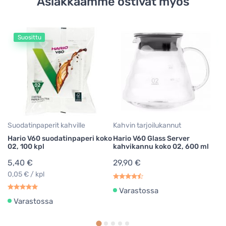
Asiakkaamme ostivat myös
Suosittu
Suodatinpaperit kahville
Kahvin tarjoilukannut
Su
Hario V60 suodatinpaperi koko
Hario V60 Glass Server
Ha
02, 100 kpl
kahvikannu koko 02, 600 ml
su
kp
5,40 €
29,90 €
5
0,05 € / kpl
0,
Varastossa
Varastossa