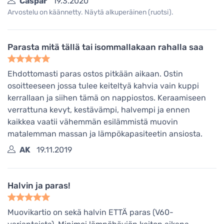
Caspar
19.3.2020
Arvostelu on käännetty. Näytä alkuperäinen (ruotsi).
Parasta mitä tällä tai isommallakaan rahalla saa
Ehdottomasti paras ostos pitkään aikaan. Ostin
osoitteeseen jossa tulee keiteltyä kahvia vain kuppi
kerrallaan ja siihen tämä on nappiostos. Keraamiseen
verrattuna kevyt, kestävämpi, halvempi ja ennen
kaikkea vaatii vähemmän esilämmistä muovin
matalemman massan ja lämpökapasiteetin ansiosta.
AK
19.11.2019
Halvin ja paras!
Muovikartio on sekä halvin ETTÄ paras (V60-