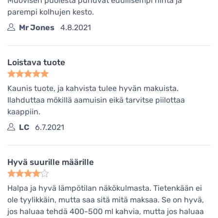
Muovisen puolesta puhuvat edullisempi hinta ja
parempi kolhujen kesto.
Mr Jones
4.8.2021
Loistava tuote
Kaunis tuote, ja kahvista tulee hyvän makuista.
Ilahduttaa mökillä aamuisin eikä tarvitse piilottaa
kaappiin.
LC
6.7.2021
Hyvä suurille määrille
Halpa ja hyvä lämpötilan näkökulmasta. Tietenkään ei
ole tyylikkäin, mutta saa sitä mitä maksaa. Se on hyvä,
jos haluaa tehdä 400-500 ml kahvia, mutta jos haluaa