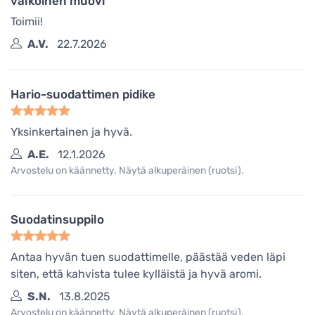
valkoinen muovi
Toimii!
A.V.
22.7.2026
Hario-suodattimen pidike
Yksinkertainen ja hyvä.
A.E.
12.1.2026
Arvostelu on käännetty. Näytä alkuperäinen (ruotsi).
Suodatinsuppilo
Antaa hyvän tuen suodattimelle, päästää veden läpi
siten, että kahvista tulee kylläistä ja hyvä aromi.
S.N.
13.8.2025
Arvostelu on käännetty. Näytä alkuperäinen (ruotsi).