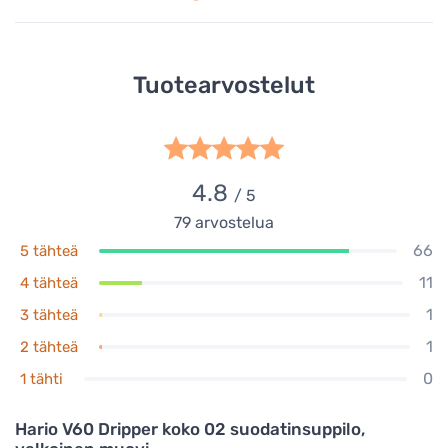
Tuotearvostelut
4.8
/ 5
79
arvostelua
66
5 tähteä
11
4 tähteä
1
3 tähteä
1
2 tähteä
0
1 tähti
Hario V60 Dripper koko 02 suodatinsuppilo,