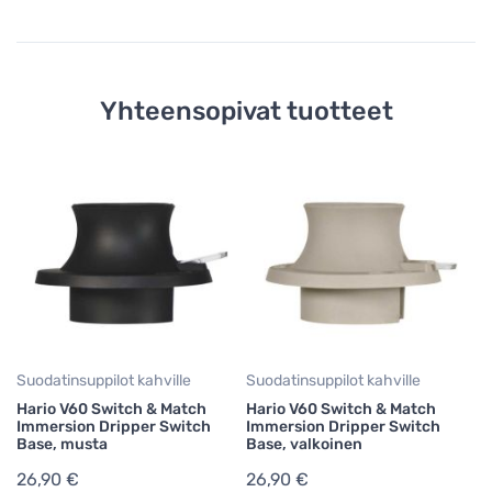
Yhteensopivat tuotteet
Suodatinsuppilot kahville
Suodatinsuppilot kahville
Su
Hario V60 Switch & Match
Hario V60 Switch & Match
Ha
Immersion Dripper Switch
Immersion Dripper Switch
Im
Base, musta
Base, valkoinen
Ba
26,90 €
26,90 €
2