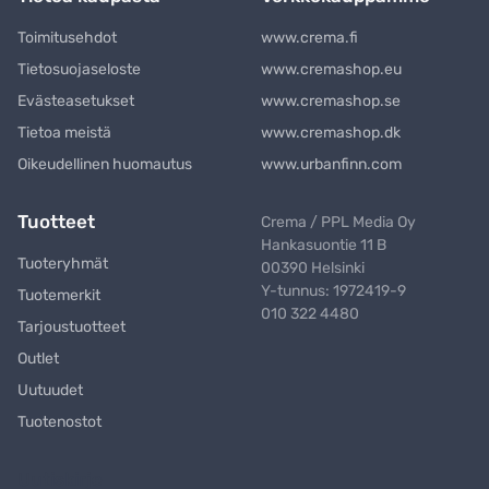
Toimitusehdot
www.crema.fi
Tietosuojaseloste
www.cremashop.eu
Evästeasetukset
www.cremashop.se
Tietoa meistä
www.cremashop.dk
Oikeudellinen huomautus
www.urbanfinn.com
Tuotteet
Crema / PPL Media Oy
Hankasuontie 11 B
Tuoteryhmät
00390 Helsinki
Y-tunnus: 1972419-9
Tuotemerkit
010 322 4480
Tarjoustuotteet
Outlet
Uutuudet
Tuotenostot
Uutiskirje