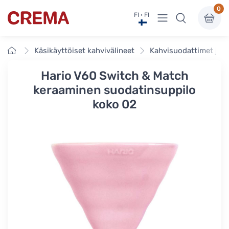
0
Näytä valikko
FI · FI
Crema
Etusivu
Käsikäyttöiset kahvivälineet
Kahvisuodattimet ja t
Hario V60 Switch & Match
keraaminen suodatinsuppilo
koko 02