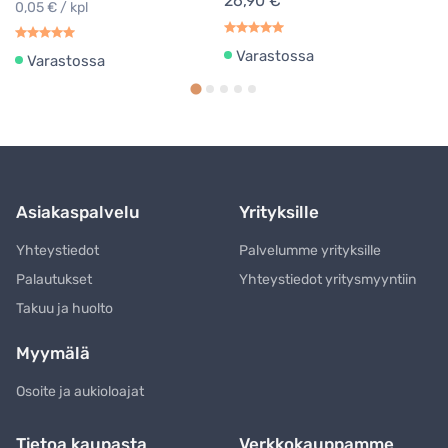
26,90 €
0,05 € / kpl
Varastossa
Varastossa
Asiakaspalvelu
Yrityksille
Yhteystiedot
Palvelumme yrityksille
Palautukset
Yhteystiedot yritysmyyntiin
Takuu ja huolto
Myymälä
Osoite ja aukioloajat
Tietoa kaupasta
Verkkokauppamme