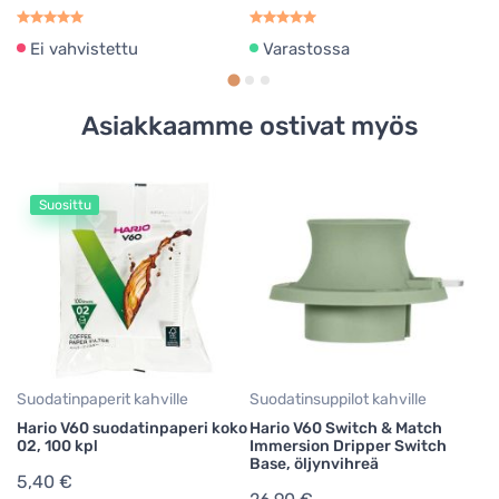
Ei vahvistettu
Varastossa
Asiakkaamme ostivat myös
Suosittu
Ka
Ha
ka
2
Suodatinpaperit kahville
Suodatinsuppilot kahville
Hario V60 suodatinpaperi koko
Hario V60 Switch & Match
02, 100 kpl
Immersion Dripper Switch
Base, öljynvihreä
5,40 €