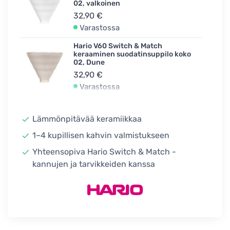
02, valkoinen
32,90 €
Varastossa
Hario V60 Switch & Match
keraaminen suodatinsuppilo koko
02, Dune
32,90 €
Varastossa
Hario V60 Switch & Match
keraaminen suodatinsuppilo koko
Lämmönpitävää keramiikkaa
02, Canyon
32,90 €
1–4 kupillisen kahvin valmistukseen
Varastossa
Yhteensopiva Hario Switch & Match -
kannujen ja tarvikkeiden kanssa
Hario V60 Switch & Match
keraaminen suodatinsuppilo koko
02, turkoosi
32,90 €
Varastossa
Hario V60 Switch & Match