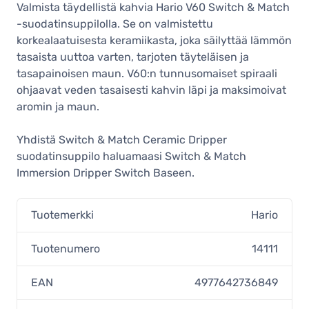
keraaminen suodatinsuppilo 02,
Valmista täydellistä kahvia Hario V60 Switch & Match
matta laivastonsininen
-suodatinsuppilolla. Se on valmistettu
32,90 €
korkealaatuisesta keramiikasta, joka säilyttää lämmön
Varastossa
tasaista uuttoa varten, tarjoten täyteläisen ja
Hario V60 Switch & Match
tasapainoisen maun. V60:n tunnusomaiset spiraali
keraaminen suodatinsuppilo koko
ohjaavat veden tasaisesti kahvin läpi ja maksimoivat
02, öljynvihreä
aromin ja maun.
32,90 €
Varastossa
Yhdistä Switch & Match Ceramic Dripper
Hario V60 Switch & Match
suodatinsuppilo haluamaasi Switch & Match
keraaminen suodatinsuppilo koko
02, mattamusta
Immersion Dripper Switch Baseen.
32,90 €
Varastossa
Tuotemerkki
Hario
Tuotenumero
14111
EAN
4977642736849