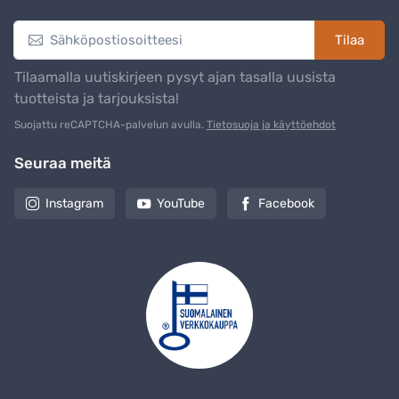
Tilaa
Tilaamalla uutiskirjeen pysyt ajan tasalla uusista
tuotteista ja tarjouksista!
Suojattu reCAPTCHA-palvelun avulla.
Tietosuoja ja käyttöehdot
Seuraa meitä
Instagram
YouTube
Facebook