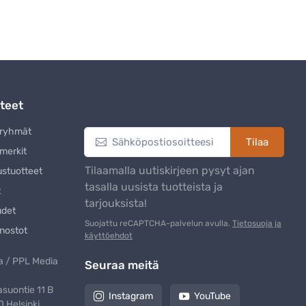
teet
Uutiskirje
eryhmät
Tilaa
merkit
Tilaamalla uutiskirjeen pysyt ajan
ustuotteet
tasalla uusista tuotteista ja
t
tarjouksista!
udet
Suojattu reCAPTCHA-palvelun avulla.
Tietosuoja ja
nostot
käyttöehdot
 / PPL Media
Seuraa meitä
suontie 11 B
Instagram
YouTube
 Helsinki