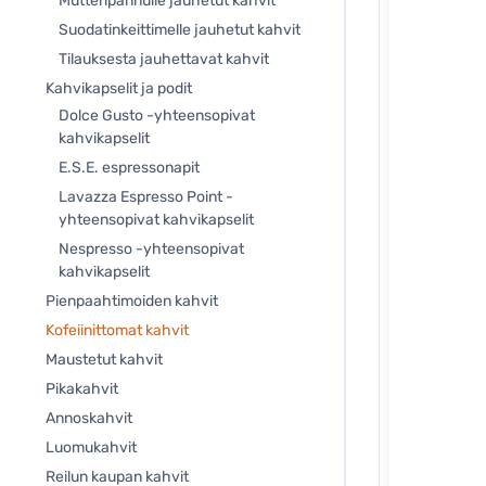
Mutteripannulle jauhetut kahvit
Suodatinkeittimelle jauhetut kahvit
Tilauksesta jauhettavat kahvit
Kahvikapselit ja podit
Dolce Gusto -yhteensopivat
kahvikapselit
E.S.E. espressonapit
Lavazza Espresso Point -
yhteensopivat kahvikapselit
Nespresso -yhteensopivat
kahvikapselit
Pienpaahtimoiden kahvit
Kofeiinittomat kahvit
Maustetut kahvit
Pikakahvit
Annoskahvit
Luomukahvit
Reilun kaupan kahvit