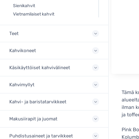
Sienikahvit
Vietnamilaiset kahvit
Teet
Kahvikoneet
Käsikäyttöiset kahvivälineet
Kahvimyllyt
Tämä ko
alueelt
Kahvi- ja baristatarvikkeet
ilman k
ja toff
Makusiirapit ja juomat
Pink Bo
Puhdistusaineet ja tarvikkeet
Kolumbi