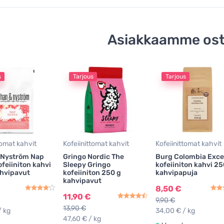
Asiakkaamme ost
s
Tarjous
Tarjous
tomat kahvit
Kofeiinittomat kahvit
Kofeiinittomat kahvit
 Nyström Nap
Gringo Nordic The
Burg Colombia Exce
feiiniton kahvi
Sleepy Gringo
kofeiiniton kahvi 25
ahvipavut
kofeiiniton 250 g
kahvipapuja
kahvipavut
8,50 €
11,90 €
9,90 €
13,90 €
/ kg
34,00 € / kg
47,60 € / kg