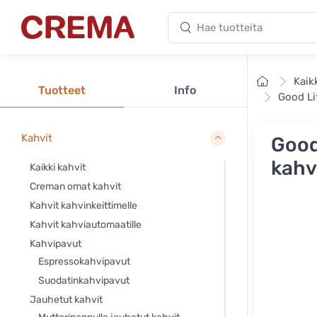
Hae tuotteita
Crema
Etusivu
Kaik
Tuotteet
Info
Good Li
Kahvit
Good
kahv
Kaikki kahvit
Creman omat kahvit
Kahvit kahvinkeittimelle
Kahvit kahviautomaatille
Kahvipavut
Espressokahvipavut
Suodatinkahvipavut
Jauhetut kahvit