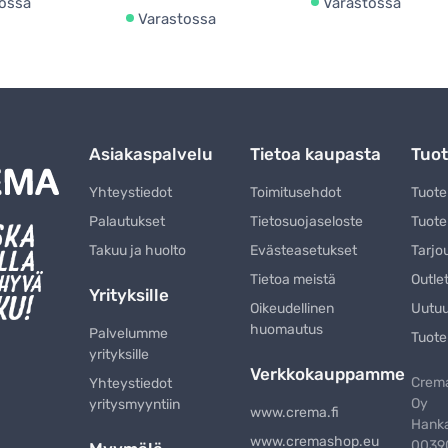
ossa
Varastossa
Varastossa
Asiakaspalvelu
Tietoa kaupasta
Tuot
Yhteystiedot
Toimitusehdot
Tuot
Palautukset
Tietosuojaseloste
Tuote
Takuu ja huolto
Evästeasetukset
Tarjo
Tietoa meistä
Outle
Yrityksille
Oikeudellinen
Uutu
huomautus
Palvelumme
Tuote
yrityksille
Verkkokauppamme
Crema
Yhteystiedot
Oy
yritysmyyntiin
www.crema.fi
Hanka
www.cremashop.eu
00390