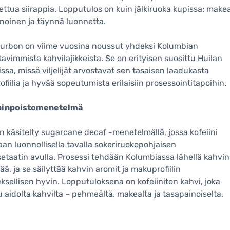
ettua siirappia. Lopputulos on kuin jälkiruoka kupissa: makea
noinen ja täynnä luonnetta.
ourbon on viime vuosina noussut yhdeksi Kolumbian
tavimmista kahvilajikkeista. Se on erityisen suosittu Huilan
issa, missä viljelijät arvostavat sen tasaisen laadukasta
fiilia ja hyvää sopeutumista erilaisiin prosessointitapoihin.
ninpoistomenetelmä
n käsitelty sugarcane decaf -menetelmällä, jossa kofeiini
aan luonnollisella tavalla sokeriruokopohjaisen
setaatin avulla. Prosessi tehdään Kolumbiassa lähellä kahvin
ää, ja se säilyttää kahvin aromit ja makuprofiilin
ksellisen hyvin. Lopputuloksena on kofeiiniton kahvi, joka
 aidolta kahvilta – pehmeältä, makealta ja tasapainoiselta.