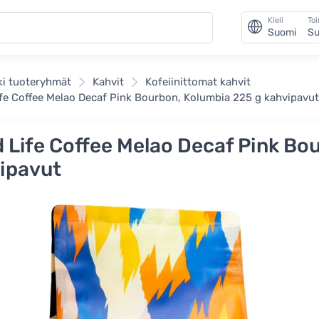
Kieli
To
Suomi
Su
ki tuoteryhmät
Kahvit
Kofeiinittomat kahvit
fe Coffee Melao Decaf Pink Bourbon, Kolumbia 225 g kahvipavut
 Life Coffee Melao Decaf Pink Bo
ipavut