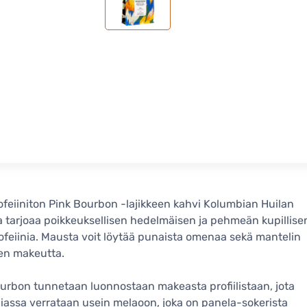
feiiniton Pink Bourbon -lajikkeen kahvi Kolumbian Huilan
a tarjoaa poikkeuksellisen hedelmäisen ja pehmeän kupillise
ofeiinia. Mausta voit löytää punaista omenaa sekä mantelin
een makeutta.
urbon tunnetaan luonnostaan makeasta profiilistaan, jota
assa verrataan usein melaoon, joka on panela-sokerista