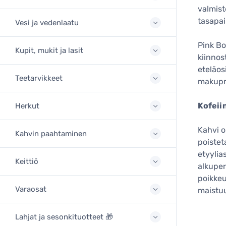
valmist
tasapai
Vesi ja vedenlaatu
Pink B
Kupit, mukit ja lasit
kiinnos
eteläos
Teetarvikkeet
makupro
Kofeii
Herkut
Kahvi o
Kahvin paahtaminen
poistet
etyylia
Keittiö
alkuper
poikkeu
Varaosat
maistuu
Lahjat ja sesonkituotteet 🎁