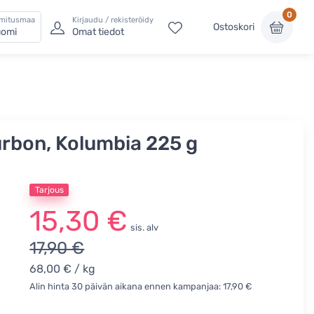
0
imitusmaa
Kirjaudu / rekisteröidy
Ostoskori
omi
Omat tiedot
urbon, Kolumbia 225 g
Tarjous
15,30 €
sis. alv
17,90 €
68,00 €
/ kg
Alin hinta 30 päivän aikana ennen kampanjaa: 17,90 €