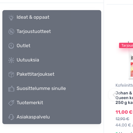
Ideat & oppaat
Tarjoustuotteet
Outlet
Tarjou
Uutuuksia
Pakettitarjoukset
Kofeiinit
Suosittelumme sinulle
Johan &
Queen ko
Tuotemerkit
250 g k
11,00 €
Asiakaspalvelu
12,90 €
44,00 € 