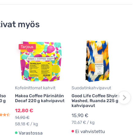
ivat myös
Tarjous
T
Kofe
Moka
Dec
kofe
kah
10,
Kofeiinittomat kahvit
Suodatinkahvipavut
11,9
lso
Makea Coffee Pärinätön
Good Life Coffee Shyira
40,8
0 g
Decaf 220 g kahvipavut
Washed, Ruanda 225 g
kahvipavut
Va
12,80 €
15,90 €
14,90 €
70,67 € / kg
58,18 € / kg
Ei vahvistettu
Varastossa