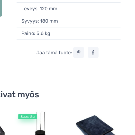
Leveys: 120 mm
Syvyys: 180 mm
Paino: 5,6 kg
Jaa tämä tuote:
ivat myös
Suosittu
Eure
Eure