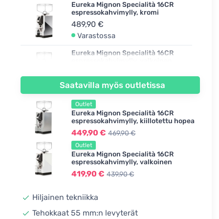
Eureka Mignon Specialità 16CR
espressokahvimylly, kromi
489,90 €
Varastossa
Eureka Mignon Specialità 16CR
espressokahvimylly, valkoinen
439,90 €
Varastossa
Saatavilla myös outletissa
Eureka Mignon Specialità 16CR
Outlet
espressokahvimylly,
Eureka Mignon Specialità 16CR
ferrarinpunainen
espressokahvimylly, kiillotettu hopea
439,90 €
449,90 €
469,90 €
Varastossa
Outlet
Eureka Mignon Specialità 16CR
Eureka Mignon Specialità 16CR
espressokahvimylly, valkoinen
espressokahvimylly, musta
419,90 €
439,90 €
439,90 €
Varastossa
Hiljainen tekniikka
Tehokkaat 55 mm:n levyterät