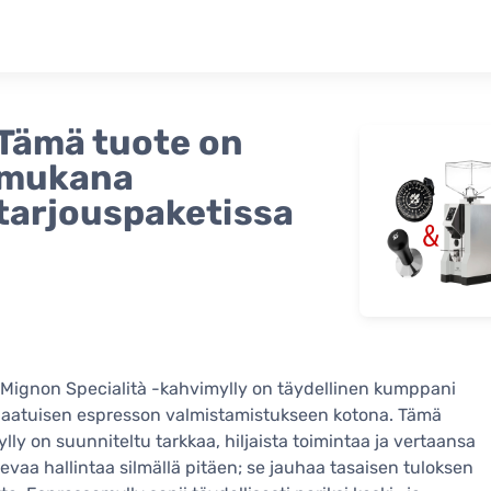
Tämä tuote on
mukana
tarjouspaketissa
Mignon Specialità -kahvimylly on täydellinen kumppani
laatuisen espresson valmistamistukseen kotona. Tämä
lly on suunniteltu tarkkaa, hiljaista toimintaa ja vertaansa
olevaa hallintaa silmällä pitäen; se jauhaa tasaisen tuloksen