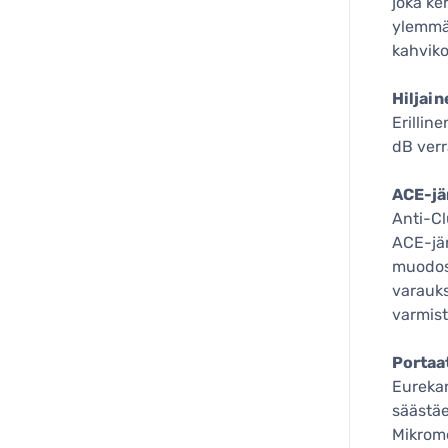
joka ker
ylemmän
kahvik
Hiljain
Erillin
dB verr
ACE-jä
Anti-Cl
ACE-jär
muodos
varauks
varmis
Portaa
Eureka
säästäe
Mikrome