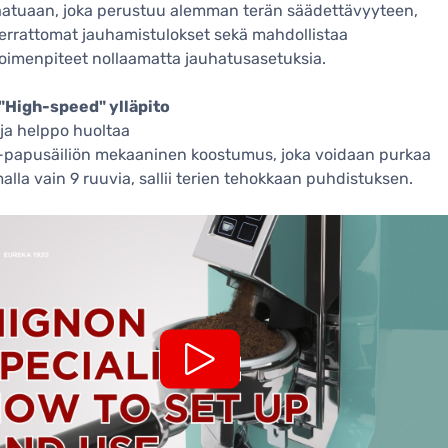
aatuaan, joka perustuu alemman terän säädettävyyteen,
errattomat jauhamistulokset sekä mahdollistaa
oimenpiteet nollaamatta jauhatusasetuksia.
"High-speed" ylläpito
ja helppo huoltaa
-papusäiliön mekaaninen koostumus, joka voidaan purkaa
alla vain 9 ruuvia, sallii terien tehokkaan puhdistuksen.