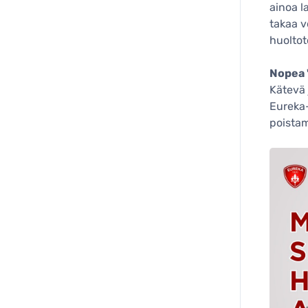
ainoa l
takaa v
huoltot
Nopea 
Kätevä 
Eureka
poistam