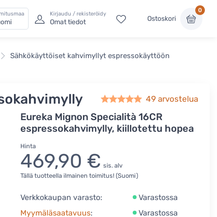
0
imitusmaa
Kirjaudu / rekisteröidy
Ostoskori
omi
Omat tiedot
Sähkökäyttöiset kahvimyllyt espressokäyttöön
sokahvimylly
49
arvostelua
Eureka Mignon Specialità 16CR
espressokahvimylly, kiillotettu hopea
Hinta
469,90 €
sis. alv
Tällä tuotteella ilmainen toimitus! (Suomi)
Verkkokaupan varasto:
Varastossa
Myymäläsaatavuus
:
Varastossa