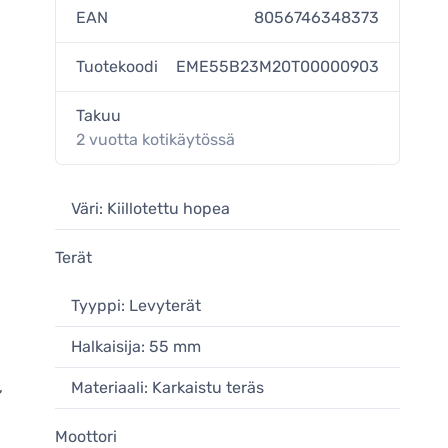
EAN
8056746348373
Tuotekoodi
EME55B23M20T00000903
Takuu
2 vuotta kotikäytössä
Väri: Kiillotettu hopea
Terät
Tyyppi: Levyterät
Halkaisija: 55 mm
,
Materiaali: Karkaistu teräs
Moottori