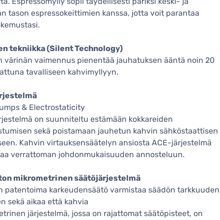
ta. Espressomylly sopii täydellisesti pariksi keski- ja
 tason espressokeittimien kanssa, jotta voit parantaa
okemustasi.
en tekniikka (Silent Technology)
en värinän vaimennus pienentää jauhatuksen ääntä noin 20
attuna tavalliseen kahvimyllyyn.
rjestelmä
umps & Electrostaticity
jestelmä on suunniteltu estämään kokkareiden
tumisen sekä poistamaan jauhetun kahvin sähköstaattisen
een. Kahvin virtauksensäätelyn ansiosta ACE-järjestelmä
taa verrattoman johdonmukaisuuden annosteluun.
ton mikrometrinen säätöjärjestelmä
n patentoima karkeudensäätö varmistaa säädön tarkkuuden
n sekä aikaa että kahvia
trinen järjestelmä, jossa on rajattomat säätöpisteet, on