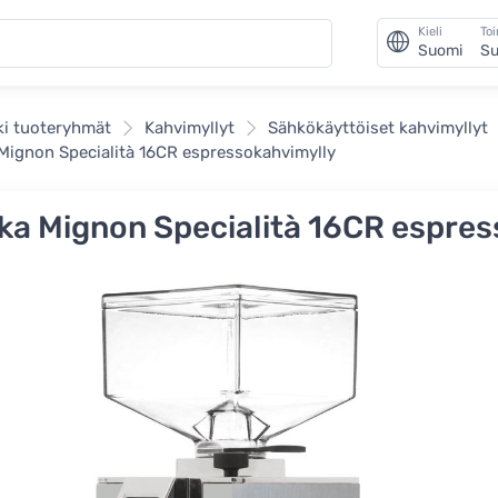
Kieli
To
Suomi
Su
ki tuoteryhmät
Kahvimyllyt
Sähkökäyttöiset kahvimyllyt
Mignon Specialità 16CR espressokahvimylly
ka Mignon Specialità 16CR espres