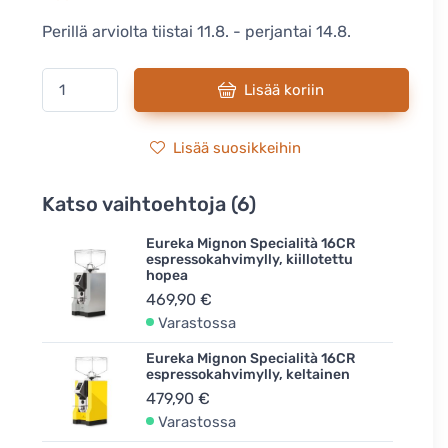
Perillä arviolta tiistai 11.8. - perjantai 14.8.
Lisää koriin
Lisää suosikkeihin
Katso vaihtoehtoja (6)
Eureka Mignon Specialità 16CR
espressokahvimylly, kiillotettu
hopea
469,90 €
Varastossa
Eureka Mignon Specialità 16CR
espressokahvimylly, keltainen
479,90 €
Varastossa