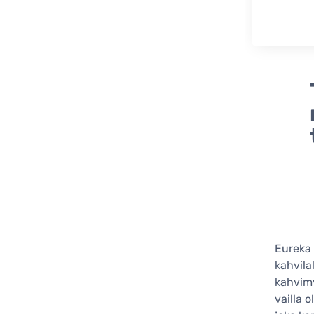
Eureka 
kahvila
kahvimy
vailla 