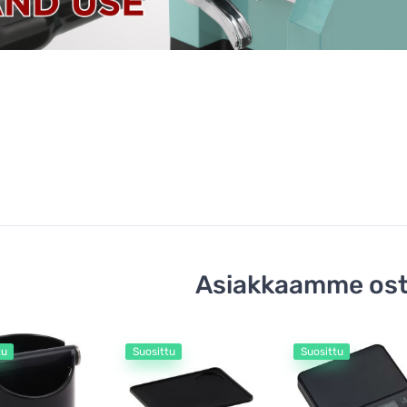
Asiakkaamme ost
tu
Suosittu
Suosittu