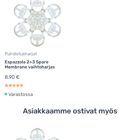
Puhdistusharjat
Espazzola 2+3 Spare
Membrane vaihtoharjas
8,90 €
Varastossa
Asiakkaamme ostivat myös
An