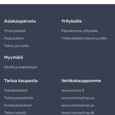
Asiakaspalvelu
Yrityksille
Yhteystiedot
Palvelumme yrityksille
Palautukset
Yhteystiedot yritysmyyntiin
Takuu ja huolto
Myymälä
Osoite ja aukioloajat
Tietoa kaupasta
Verkkokauppamme
Toimitusehdot
www.crema.fi
Tietosuojaseloste
www.cremashop.eu
Evästeasetukset
www.cremashop.se
Tietoa meistä
www.cremashop.dk