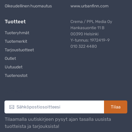
Oikeudellinen huomautus
www.urbanfinn.com
Tuotteet
Crema / PPL Media Oy
Hankasuontie 11 B
Tuoteryhmät
00390 Helsinki
Y-tunnus: 1972419-9
Tuotemerkit
010 322 4480
Tarjoustuotteet
Outlet
Uutuudet
Tuotenostot
Uutiskirje
Tilaa
Tilaamalla uutiskirjeen pysyt ajan tasalla uusista
tuotteista ja tarjouksista!