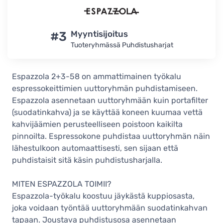
#3
Myyntisijoitus
Tuoteryhmässä Puhdistusharjat
Espazzola 2+3-58 on ammattimainen työkalu
espressokeittimien uuttoryhmän puhdistamiseen.
Espazzola asennetaan uuttoryhmään kuin portafilter
(suodatinkahva) ja se käyttää koneen kuumaa vettä
kahvijäämien perusteelliseen poistoon kaikilta
pinnoilta. Espressokone puhdistaa uuttoryhmän näin
lähestulkoon automaattisesti, sen sijaan että
puhdistaisit sitä käsin puhdistusharjalla.
MITEN ESPAZZOLA TOIMII?
Espazzola-työkalu koostuu jäykästä kuppiosasta,
joka voidaan työntää uuttoryhmään suodatinkahvan
tapaan. Joustava puhdistusosa asennetaan