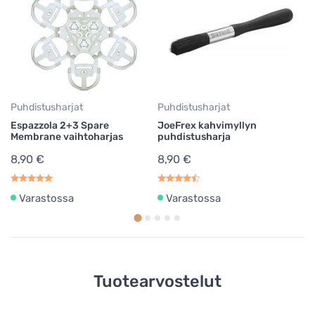
Eu
F
3
Puhdistusharjat
Puhdistusharjat
Espazzola 2+3 Spare
JoeFrex kahvimyllyn
Membrane vaihtoharjas
puhdistusharja
8,90 €
8,90 €
Varastossa
Varastossa
Tuotearvostelut