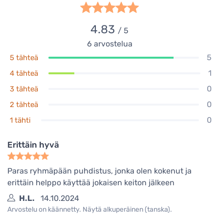
4.83
/ 5
6
arvostelua
5
5 tähteä
1
4 tähteä
0
3 tähteä
0
2 tähteä
0
1 tähti
Erittäin hyvä
Paras ryhmäpään puhdistus, jonka olen kokenut ja
erittäin helppo käyttää jokaisen keiton jälkeen
H.L.
14.10.2024
Arvostelu on käännetty. Näytä alkuperäinen (tanska).