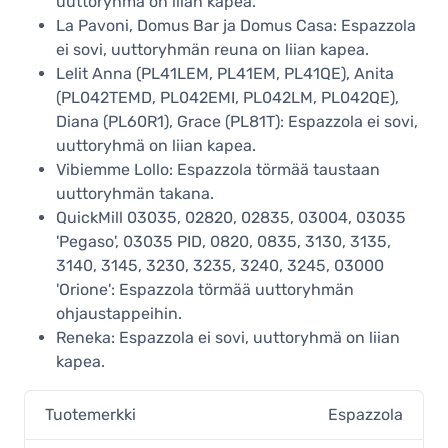
uuttoryhmä on liian kapea.
La Pavoni, Domus Bar ja Domus Casa: Espazzola
ei sovi, uuttoryhmän reuna on liian kapea.
Lelit Anna (PL41LEM, PL41EM, PL41QE), Anita
(PL042TEMD, PL042EMI, PL042LM, PL042QE),
Diana (PL60R1), Grace (PL81T): Espazzola ei sovi,
uuttoryhmä on liian kapea.
Vibiemme Lollo: Espazzola törmää taustaan
uuttoryhmän takana.
QuickMill 03035, 02820, 02835, 03004, 03035
'Pegaso', 03035 PID, 0820, 0835, 3130, 3135,
3140, 3145, 3230, 3235, 3240, 3245, 03000
'Orione': Espazzola törmää uuttoryhmän
ohjaustappeihin.
Reneka: Espazzola ei sovi, uuttoryhmä on liian
kapea.
Tuotemerkki
Espazzola