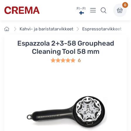
0
Näytä valikko
FI · FI
Crema
Etusivu
Kahvi- ja baristatarvikkeet
Espressotarvikkeet
Espazzola 2+3-58 Grouphead
Cleaning Tool 58 mm
6