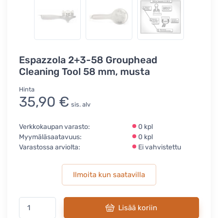
Espazzola 2+3-58 Grouphead
Cleaning Tool 58 mm, musta
Hinta
35,90 €
sis. alv
Verkkokaupan varasto:
0 kpl
Myymäläsaatavuus:
0 kpl
Varastossa arviolta:
Ei vahvistettu
Ilmoita kun saatavilla
Lisää koriin