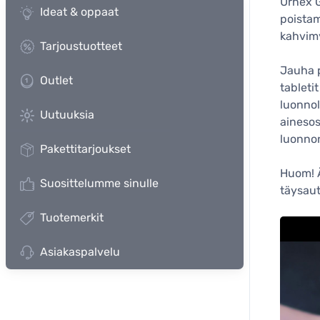
Urnex G
Ideat & oppaat
poistam
kahvimy
Tarjoustuotteet
Jauha p
Outlet
tableti
luonnoll
Uutuuksia
ainesos
luonnon
Pakettitarjoukset
Huom! Ä
Suosittelumme sinulle
täysaut
Tuotemerkit
Asiakaspalvelu