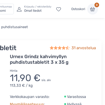
0
imitusmaa
Kirjaudu / rekisteröidy
Ostoskori
omi
Omat tiedot
 puhdistusaineet
bletit
31
arvostelua
Urnex Grindz kahvimyllyn
puhdistustabletit 3 x 35 g
Hinta
11,90 €
sis. alv
113,33 €
/ kg
Verkkokaupan varasto:
Varastossa
Myymäläsaatavuus
:
Hyllyssä