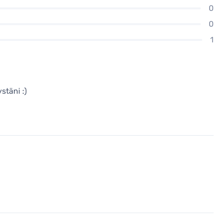
0
0
1
stäni :)