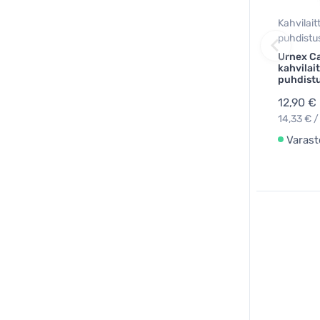
Kahvilait
puhdistu
Urnex Ca
kahvilai
puhdist
12,90 €
14,33 € /
Varast