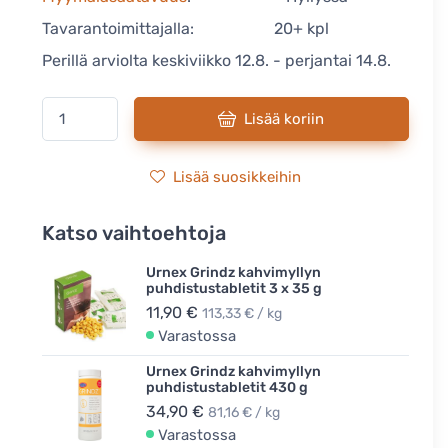
Tavarantoimittajalla:
20+ kpl
Perillä arviolta keskiviikko 12.8. - perjantai 14.8.
Lisää koriin
Lisää suosikkeihin
Katso vaihtoehtoja
Urnex Grindz kahvimyllyn
puhdistustabletit 3 x 35 g
11,90 €
113,33 € / kg
Varastossa
Urnex Grindz kahvimyllyn
puhdistustabletit 430 g
34,90 €
81,16 € / kg
Varastossa