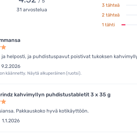
/ 5
3 tähteä
31
arvostelua
2 tähteä
1 tähti
hommansa
 ja helposti, ja puhdistuspavut poistivat tukoksen kahvimylly
9.2.2026
on käännetty. Näytä alkuperäinen (ruotsi).
rindz kahvimyllyn puhdistustabletit 3 x 35 g
siansa. Pakkauskoko hyvä kotikäyttöön.
1.1.2026