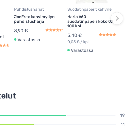
7,9
Puhdistusharjat
Suodatinpaperit kahville
Va
JoeFrex kahvimyllyn
Hario V60
puhdistusharja
suodatinpaperi koko 02,
100 kpl
8,90 €
5,40 €
 ml
Varastossa
0,05 € / kpl
Varastossa
elut
19
11