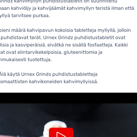
rindz kahvimyllyn puhdistustabletit on suunniteltu
aan kahviöljy ja kahvijäämät kahvimyllyn teristä ilman että
llyä tarvitsee purkaa.
ieni määrä kahvipavun kokoisia tabletteja myllyllä, jolloin
t puhdistavat terät. Urnex Grindz puhdistustabletit ovat
isia ja kasviperäisiä, eivätkä ne sisällä fosfaatteja. Kaikki
at ovat elintarvikekelpoisia, gluteenittomia ja
mukaisesti tuotettuja.
lä käytä Urnex Grinds puhdistustabletteja
omaattisten kahvikoneiden kahvimyllyissä.