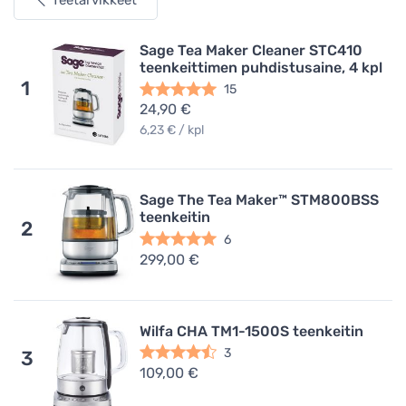
Teetarvikkeet
Sage Tea Maker Cleaner STC410
teenkeittimen puhdistusaine, 4 kpl
1
15
24,90 €
6,23 € / kpl
Sage The Tea Maker™ STM800BSS
teenkeitin
2
6
299,00 €
Wilfa CHA TM1-1500S teenkeitin
3
3
109,00 €