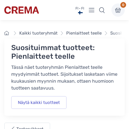
0
Näytä valikko
FI · FI
Crema
Etusivu
Kaikki tuoteryhmät
Pienlaitteet teelle
Suositui
Suosituimmat tuotteet:
Pienlaitteet teelle
Tässä näet tuoteryhmän Pienlaitteet teelle
myydyimmät tuotteet. Sijoitukset lasketaan viime
kuukausien myynnin mukaan, ottaen huomioon
tuotteen saatavuus.
Näytä kaikki tuotteet