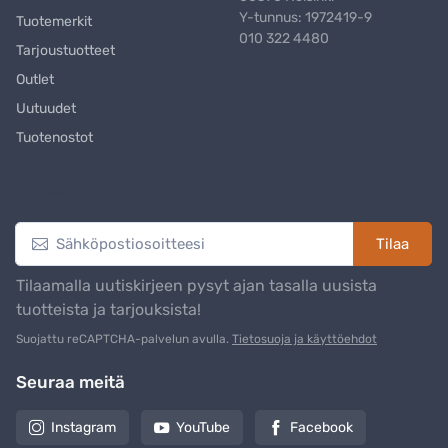
Y-tunnus: 1972419-9
Tuotemerkit
010 322 4480
Tarjoustuotteet
Outlet
Uutuudet
Tuotenostot
Uutiskirje
Tilaa
Tilaamalla uutiskirjeen pysyt ajan tasalla uusista
tuotteista ja tarjouksista!
Suojattu reCAPTCHA-palvelun avulla.
Tietosuoja ja käyttöehdot
Seuraa meitä
Instagram
YouTube
Facebook