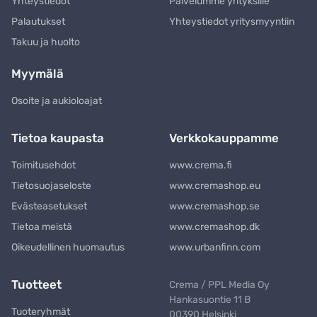
Yhteystiedot
Palvelumme yrityksille
Palautukset
Yhteystiedot yritysmyyntiin
Takuu ja huolto
Myymälä
Osoite ja aukioloajat
Tietoa kaupasta
Verkkokauppamme
Toimitusehdot
www.crema.fi
Tietosuojaseloste
www.cremashop.eu
Evästeasetukset
www.cremashop.se
Tietoa meistä
www.cremashop.dk
Oikeudellinen huomautus
www.urbanfinn.com
Tuotteet
Crema / PPL Media Oy
Hankasuontie 11 B
Tuoteryhmät
00390 Helsinki