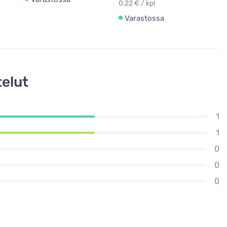
0,22 € / kpl
Varastossa
elut
1
1
0
0
0