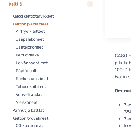
Keittiö
Kaikki keittiötarvikkeet
Keittiön pienlaitteet
Airfryer-laitteet
Jääpalakoneet
Jäätelökoneet
Keittiövaaka
CASO HW
pikakah
Leivänpaahtimet
100°C 
Pöytäuunit
Watin s
Ruokasavustimet
Tehosekoittimet
Ominai
Vohveliraudat
Yleiskoneet
7 e
Pannut ja kattilat
350
Keittiön työvälineet
7 e
CO₂-patruunat
Irr