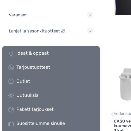
Varaosat
Lahjat ja sesonkituotteet 🎁
Ideat & oppaat
Tarjoustuotteet
Outlet
Uutuuksia
Pakettitarjoukset
Vedensuo
CASO ve
Suosittelumme sinulle
kuumave
3 kpl