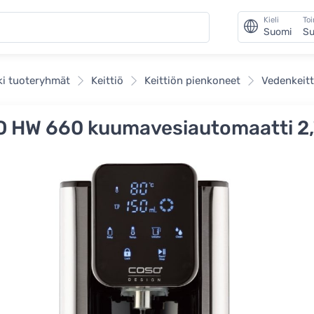
Kieli
To
Suomi
Su
ki tuoteryhmät
Keittiö
Keittiön pienkoneet
Vedenkeit
 HW 660 kuumavesiautomaatti 2,7