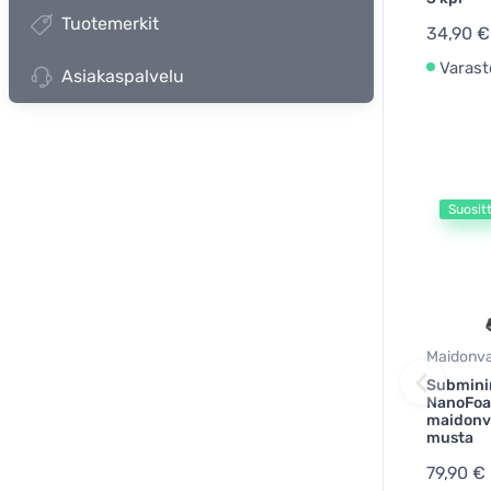
Tuotemerkit
34,90 €
Varast
Asiakaspalvelu
Suosit
Maidonv
Submini
NanoFoa
maidonv
musta
79,90 €