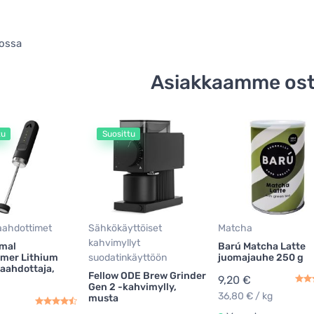
ossa
Asiakkaamme ost
tu
Suosittu
aahdottimet
Sähkökäyttöiset
Matcha
kahvimyllyt
mal
Barú Matcha Latte
mer Lithium
suodatinkäyttöön
juomajauhe 250 g
aahdottaja,
Fellow ODE Brew Grinder
9,20 €
Gen 2 -kahvimylly,
36,80 € / kg
musta