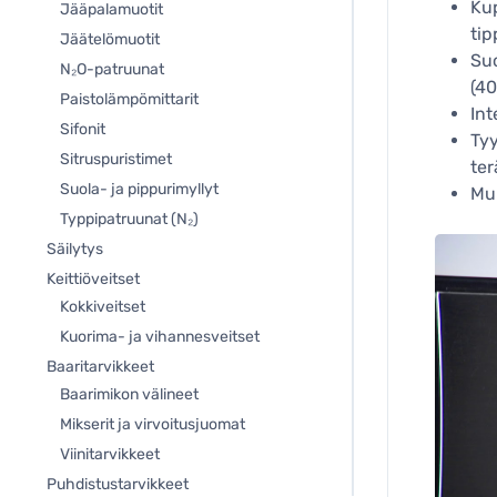
Kup
Jääpalamuotit
tip
Jäätelömuotit
Su
N₂O-patruunat
(40
Paistolämpömittarit
Int
Sifonit
Tyy
Sitruspuristimet
ter
Suola- ja pippurimyllyt
Mu
Typpipatruunat (N₂)
Säilytys
Keittiöveitset
Kokkiveitset
Kuorima- ja vihannesveitset
Baaritarvikkeet
Baarimikon välineet
Mikserit ja virvoitusjuomat
Viinitarvikkeet
Puhdistustarvikkeet