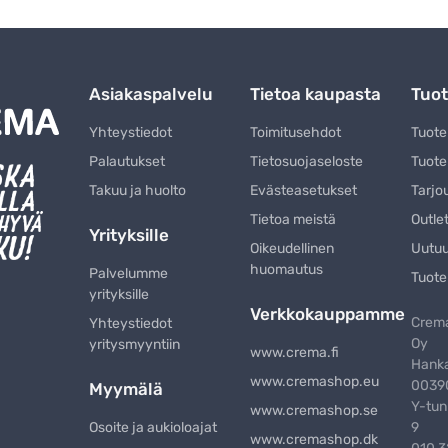
Asiakaspalvelu
Tietoa kaupasta
Tuot
Yhteystiedot
Toimitusehdot
Tuot
Palautukset
Tietosuojaseloste
Tuote
Takuu ja huolto
Evästeasetukset
Tarjo
Tietoa meistä
Outle
Yrityksille
Oikeudellinen
Uutu
huomautus
Palvelumme
Tuote
yrityksille
Verkkokauppamme
Crema
Yhteystiedot
Oy
yritysmyyntiin
www.crema.fi
Hanka
www.cremashop.eu
00390
Myymälä
Y-tun
www.cremashop.se
Osoite ja aukioloajat
9
www.cremashop.dk