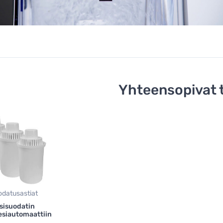
Yhteensopivat 
datusastiat
sisuodatin
siautomaattiin