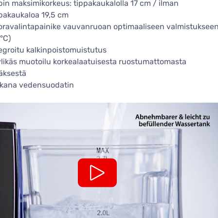
in maksimikorkeus: tippakaukalolla 17 cm / ilman
pakaukaloa 19,5 cm
oravalintapainike vauvanruoan optimaaliseen valmistuksee
°C)
egroitu kalkinpoistomuistutus
likäs muotoilu korkealaatuisesta ruostumattomasta
äksestä
kana vedensuodatin