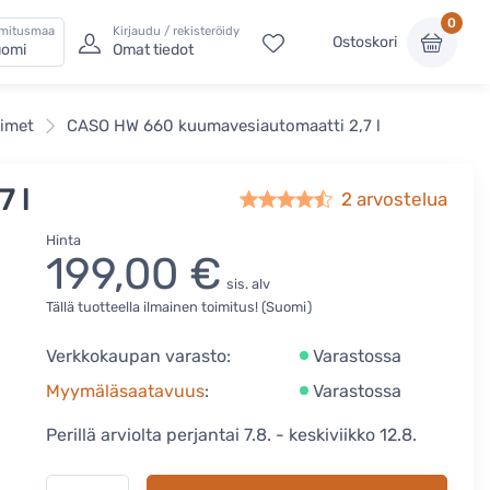
0
imitusmaa
Kirjaudu / rekisteröidy
Ostoskori
omi
Omat tiedot
timet
CASO HW 660 kuumavesiautomaatti 2,7 l
 l
2
arvostelua
Hinta
199,00 €
sis. alv
Tällä tuotteella ilmainen toimitus! (Suomi)
Verkkokaupan varasto:
Varastossa
Myymäläsaatavuus
:
Varastossa
Perillä arviolta perjantai 7.8. - keskiviikko 12.8.