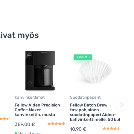
ivat myös
Suosittu
Kahvinkeittimet
Suodatinpaperit
Fellow Aiden Precision
Fellow Batch Brew
Coffee Maker -
tasapohjainen
kahvinkeitin, musta
suodatinpaperi Aiden-
kahvinkeittimelle, 50 kpl
389,00 €
10,90 €
Varastossa