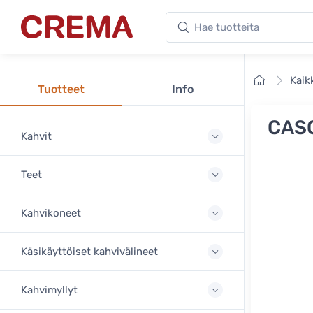
Hae tuotteita
Crema
Etusivu
Kaik
Tuotteet
Info
CASO
Kahvit
Teet
Kahvikoneet
Käsikäyttöiset kahvivälineet
Kahvimyllyt