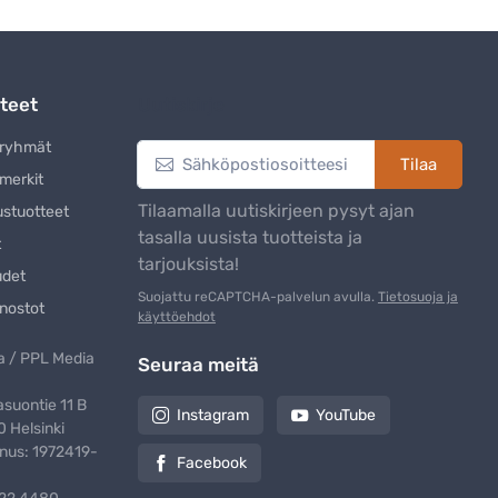
teet
Uutiskirje
eryhmät
Tilaa
merkit
Tilaamalla uutiskirjeen pysyt ajan
ustuotteet
tasalla uusista tuotteista ja
t
tarjouksista!
udet
Suojattu reCAPTCHA-palvelun avulla.
Tietosuoja ja
nostot
käyttöehdot
 / PPL Media
Seuraa meitä
suontie 11 B
Instagram
YouTube
 Helsinki
nus: 1972419-
Facebook