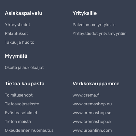
Asiakaspalvelu
Yrityksille
Yhteystiedot
Palvelumme yrityksille
Palautukset
Yhteystiedot yritysmyyntiin
Takuu ja huolto
Myymälä
Osoite ja aukioloajat
Tietoa kaupasta
Verkkokauppamme
Toimitusehdot
www.crema.fi
Tietosuojaseloste
www.cremashop.eu
Evästeasetukset
www.cremashop.se
Tietoa meistä
www.cremashop.dk
Oikeudellinen huomautus
www.urbanfinn.com