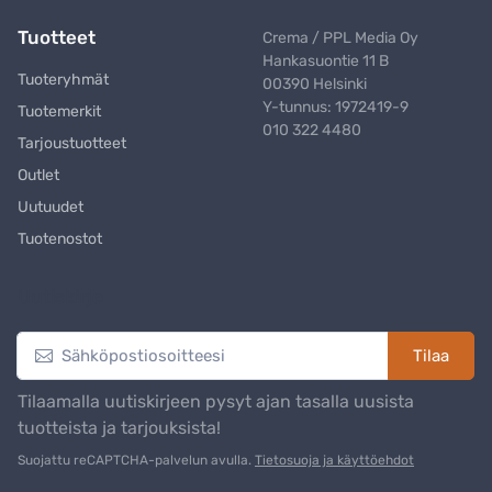
Tuotteet
Crema / PPL Media Oy
Hankasuontie 11 B
Tuoteryhmät
00390 Helsinki
Y-tunnus: 1972419-9
Tuotemerkit
010 322 4480
Tarjoustuotteet
Outlet
Uutuudet
Tuotenostot
Uutiskirje
Tilaa
Tilaamalla uutiskirjeen pysyt ajan tasalla uusista
tuotteista ja tarjouksista!
Suojattu reCAPTCHA-palvelun avulla.
Tietosuoja ja käyttöehdot