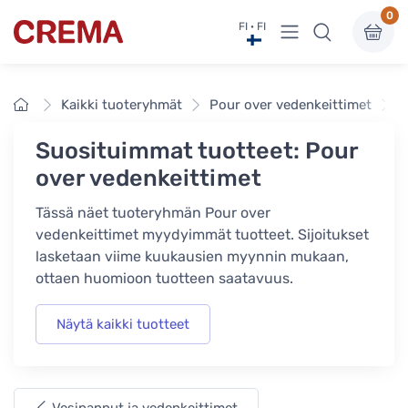
0
Näytä valikko
FI · FI
Crema
Etusivu
Kaikki tuoteryhmät
Pour over vedenkeittimet
S
Suosituimmat tuotteet: Pour
over vedenkeittimet
Tässä näet tuoteryhmän Pour over
vedenkeittimet myydyimmät tuotteet. Sijoitukset
lasketaan viime kuukausien myynnin mukaan,
ottaen huomioon tuotteen saatavuus.
Näytä kaikki tuotteet