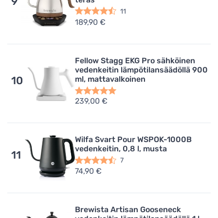
9
11
189,90 €
Fellow Stagg EKG Pro sähköinen
vedenkeitin lämpötilansäädöllä 900
10
ml, mattavalkoinen
239,00 €
Wilfa Svart Pour WSPOK-1000B
vedenkeitin, 0,8 l, musta
11
7
74,90 €
Brewista Artisan Gooseneck