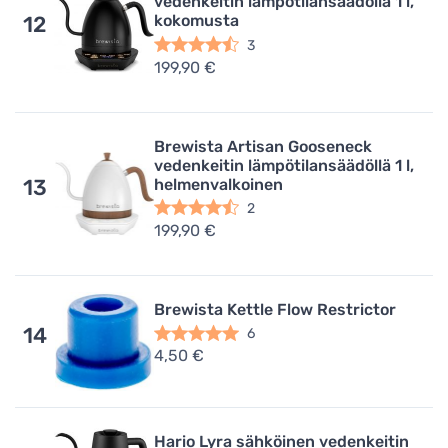
vedenkeitin lämpötilansäädöllä 1 l,
kokomusta
12
3
199,90 €
Brewista Artisan Gooseneck
vedenkeitin lämpötilansäädöllä 1 l,
helmenvalkoinen
13
2
199,90 €
Brewista Kettle Flow Restrictor
14
6
4,50 €
Hario Lyra sähköinen vedenkeitin