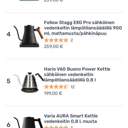
Fellow Stagg EKG Pro sähköinen
vedenkeitin lämpötilansäädöllä 900
ml, mattamusta/pähkinäpuu
4
2
259,00 €
Hario V60 Buono Power Kettle
sähköinen vedenkeitin
lämpötilansäädöllä 0,8 l
5
12
199,00 €
Varia AURA Smart Kettle
vedenkeitin 0,8 l, musta
6