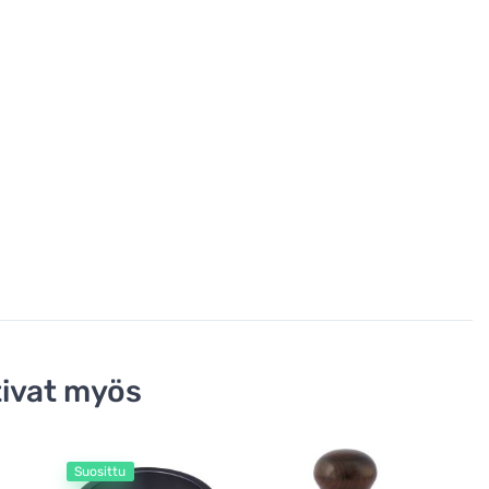
ivat myös
Suosittu
S