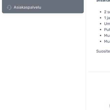
Sisältä
Asiakaspalvelu
2 
1 j
Um
Pu
Mu
Muo
Suosite