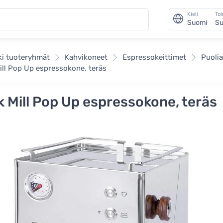
Kieli
To
Suomi
Su
ki tuoteryhmät
Kahvikoneet
Espressokeittimet
Puoli
ill Pop Up espressokone, teräs
k Mill Pop Up espressokone, teräs