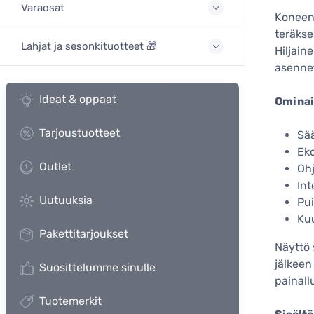
Varaosat
Koneen 
teräkse
Lahjat ja sesonkituotteet 🎁
Hiljain
asennett
Ideat & oppaat
Ominai
Tarjoustuotteet
Sää
Eko
Outlet
Ohj
Int
Uutuuksia
Pui
Ku
Pakettitarjoukset
Näyttö
jälkeen
Suosittelumme sinulle
painall
Tuotemerkit