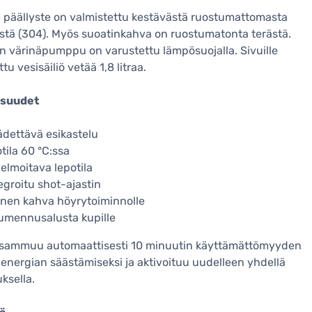
päällyste on valmistettu kestävästä ruostumattomasta
stä (304). Myös suoatinkahva on ruostumatonta terästä.
en värinäpumppu on varustettu lämpösuojalla. Sivuille
u vesisäiliö vetää 1,8 litraa.
suudet
dettävä esikastelu
tila 60 °C:ssa
elmoitava lepotila
egroitu shot-ajastin
nen kahva höyrytoiminnolle
umennusalusta kupille
 sammuu automaattisesti 10 minuutin käyttämättömyyden
 energian säästämiseksi ja aktivoituu uudelleen yhdellä
uksella.