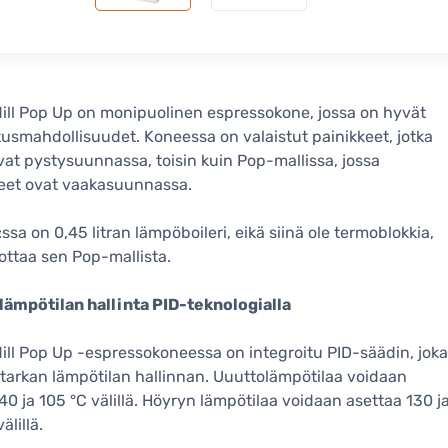
ill Pop Up on monipuolinen espressokone, jossa on hyvät
smahdollisuudet. Koneessa on valaistut painikkeet, jotka
evat pystysuunnassa, toisin kuin Pop-mallissa, jossa
eet ovat vaakasuunnassa.
ssa on 0,45 litran lämpöboileri, eikä siinä ole termoblokkia,
ottaa sen Pop-mallista.
lämpötilan hallinta PID-teknologialla
ill Pop Up -espressokoneessa on integroitu PID-säädin, joka
 tarkan lämpötilan hallinnan. Uuuttolämpötilaa voidaan
40 ja 105 °C välillä. Höyryn lämpötilaa voidaan asettaa 130 j
älillä.