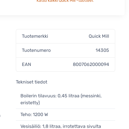
Katso kaikki Quick Mill -tuotteet
Tuotemerkki
Quick Mill
Tuotenumero
14305
EAN
8007062000094
Tekniset tiedot
Boilerin tilavuus: 0,45 litraa (messinki,
eristetty)
Teho: 1200 W
a
Vesisäiliö: 1,8 litraa, irrotettava sivulta