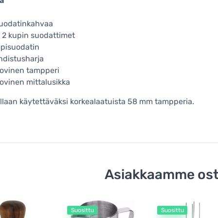
ä
suodatinkahvaa
a 2 kupin suodattimet
pisuodatin
hdistusharja
ovinen tampperi
vinen mittalusikka
llaan käytettäväksi korkealaatuista 58 mm tampperia.
Asiakkaamme ost
Suosittu
Suosittu