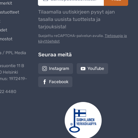
merkit
Tilaamalla uutiskirjeen pysyt ajan
ustuotteet
tasalla uusista tuotteista ja
t
tarjouksista!
udet
Suojattu reCAPTCHA-palvelun avulla.
Tietosuoja ja
nostot
käyttöehdot
 / PPL Media
Seuraa meitä
suontie 11 B
Instagram
YouTube
 Helsinki
nus: 1972419-
Facebook
322 4480