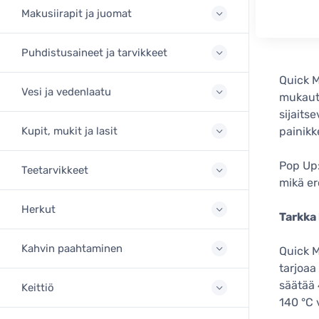
Makusiirapit ja juomat
Puhdistusaineet ja tarvikkeet
Quick M
Vesi ja vedenlaatu
mukautu
sijaits
Kupit, mukit ja lasit
painikk
Pop Up:
Teetarvikkeet
mikä er
Herkut
Tarkka 
Kahvin paahtaminen
Quick M
tarjoaa
säätää 
Keittiö
140 °C v