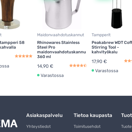
t
Maidonvaahdotuskannut
Tampperit
 tampperi 58
Rhinowares Stainless
Peakabrew WDT Cof
ahvalla
Steel Pro
Stirring Tool -
maidonvaahdotuskannu
kahvityökalu
360 ml
17,90 €
ossa
14,90 €
Varastossa
Varastossa
Asiakaspalvelu
Tietoa kaupasta
Tuot
Yhteystiedot
Toimitusehdot
Tuot