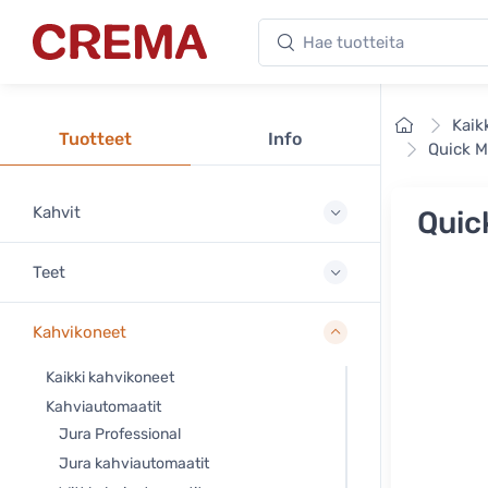
Hae tuotteita
Crema
Etusivu
Kaik
Tuotteet
Info
Quick M
Kahvit
Quic
Teet
Kahvikoneet
Kaikki kahvikoneet
Kahviautomaatit
Jura Professional
Jura kahviautomaatit