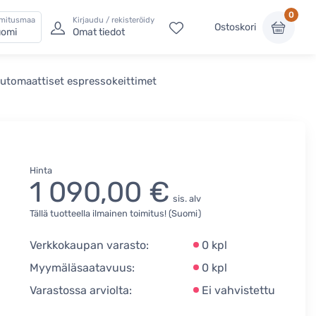
0
imitusmaa
Kirjaudu / rekisteröidy
Ostoskori
omi
Omat tiedot
automaattiset espressokeittimet
Hinta
1 090,00 €
sis. alv
Tällä tuotteella ilmainen toimitus! (Suomi)
Verkkokaupan varasto:
0 kpl
Myymäläsaatavuus:
0 kpl
Varastossa arviolta:
Ei vahvistettu