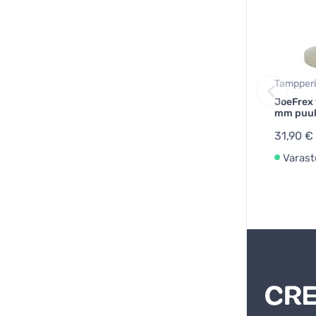
Tampperi
JoeFrex
mm puuk
31,90 €
Varast