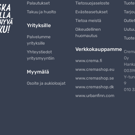
Palautukset
Tietosuojaseloste
Tuote
Takuu ja huolto
Evästeasetukset
Tarjo
Tietoa meistä
Outle
Yrityksille
Oikeudellinen
Uutu
huomautus
Palvelumme
Tuote
yrityksille
Verkkokauppamme
Crema
Yhteystiedot
Oy
yritysmyyntiin
www.crema.fi
Hanka
www.cremashop.eu
00390
Myymälä
Y-tun
www.cremashop.se
Osoite ja aukioloajat
9
www.cremashop.dk
010 
www.urbanfinn.com