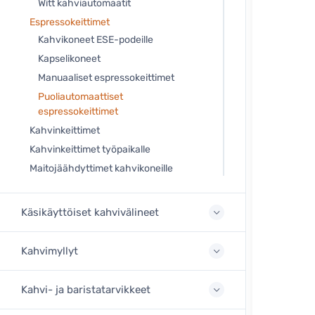
Witt kahviautomaatit
Espressokeittimet
Kahvikoneet ESE-podeille
Kapselikoneet
Manuaaliset espressokeittimet
Puoliautomaattiset
espressokeittimet
Kahvinkeittimet
Kahvinkeittimet työpaikalle
Maitojäähdyttimet kahvikoneille
Käsikäyttöiset kahvivälineet
Kahvimyllyt
Kahvi- ja baristatarvikkeet