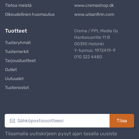
Tietoa meistä
www.cremashop.dk
Oikeudellinen huomautus
www.urbanfinn.com
Tuotteet
Crema / PPL Media Oy
Hankasuontie 11 B
Tuoteryhmät
00390 Helsinki
Y-tunnus: 1972419-9
Tuotemerkit
010 322 4480
Tarjoustuotteet
Outlet
Uutuudet
Tuotenostot
Uutiskirje
Tilaa
Tilaamalla uutiskirjeen pysyt ajan tasalla uusista