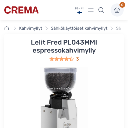
0
Näytä valikko
FI · FI
Crema
Etusivu
Kahvimyllyt
Sähkökäyttöiset kahvimyllyt
Sähkö
Lelit Fred PL043MMI
espressokahvimylly
3