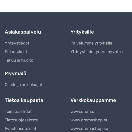
Asiakaspalvelu
Yrityksille
Yhteystiedot
Palvelumme yrityksille
Palautukset
Yhteystiedot yritysmyyntiin
Takuu ja huolto
Myymälä
Osoite ja aukioloajat
Tietoa kaupasta
Verkkokauppamme
Toimitusehdot
www.crema.fi
Tietosuojaseloste
www.cremashop.eu
Evästeasetukset
www.cremashop.se