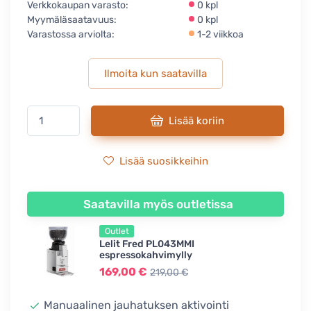
Verkkokaupan varasto:
0 kpl
Myymäläsaatavuus:
0 kpl
Varastossa arviolta:
1-2 viikkoa
Ilmoita kun saatavilla
Lisää koriin
Lisää suosikkeihin
Saatavilla myös outletissa
Outlet
Lelit Fred PL043MMI
espressokahvimylly
169,00 €
219,00 €
Manuaalinen jauhatuksen aktivointi