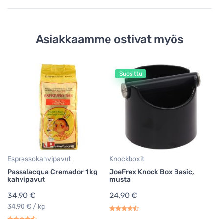
Asiakkaamme ostivat myös
Suosittu
Ke
M
m
1
Espressokahvipavut
Knockboxit
Passalacqua Cremador 1 kg
JoeFrex Knock Box Basic,
kahvipavut
musta
34,90 €
24,90 €
34,90 € / kg