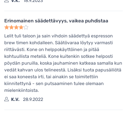
V.K.
18.9.2023
Erinomainen säädettävyys, vaikea puhdistaa
Lelit tuli taloon ja sain vihdoin säädettyä espresson
brew timen kohdalleen. Säätövaraa löytyy varmasti
riittävästi. Kone on helppokäyttöinen ja pitää
kohtuullista meteliä. Kone kuitenkin sotkee helposti
pöydän puruilla, koska jauhaminen katkeaa samalla kun
vedät kahvan ulos telineestä. Lisäksi tuota papusäiliötä
ei saa koneesta irti, tai ainakin se toimitettiin
kiinnitettynä - sen putsaaminen tulee olemaan
mielenkiintoista.
K.V.
28.9.2022