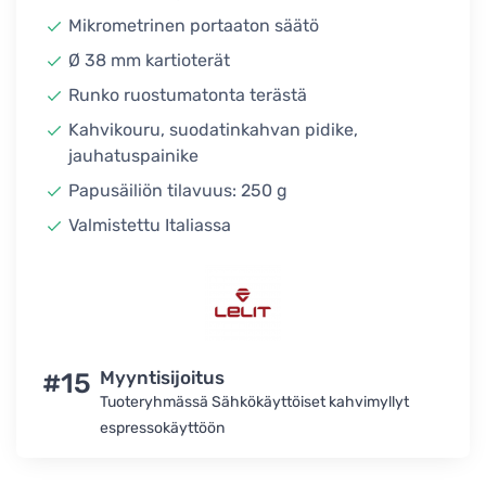
Mikrometrinen portaaton säätö
Ø 38 mm kartioterät
Runko ruostumatonta terästä
Kahvikouru, suodatinkahvan pidike,
jauhatuspainike
Papusäiliön tilavuus: 250 g
Valmistettu Italiassa
#15
Myyntisijoitus
Tuoteryhmässä Sähkökäyttöiset kahvimyllyt
espressokäyttöön