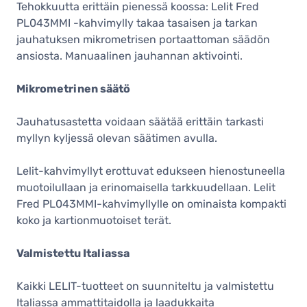
Tehokkuutta erittäin pienessä koossa: Lelit Fred
PL043MMI -kahvimylly takaa tasaisen ja tarkan
jauhatuksen mikrometrisen portaattoman säädön
ansiosta. Manuaalinen jauhannan aktivointi.
Mikrometrinen säätö
Jauhatusastetta voidaan säätää erittäin tarkasti
myllyn kyljessä olevan säätimen avulla.
Lelit-kahvimyllyt erottuvat edukseen hienostuneella
muotoilullaan ​​ja erinomaisella tarkkuudellaan. Lelit
Fred PL043MMI-kahvimyllylle on ominaista kompakti
koko ja kartionmuotoiset terät.
Valmistettu Italiassa
Kaikki LELIT-tuotteet on suunniteltu ja valmistettu
Italiassa ammattitaidolla ja laadukkaita