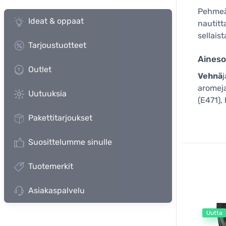
Pehmeät
Ideat & oppaat
nautitt
sellaist
Tarjoustuotteet
Aineso
Outlet
Vehnä
j
aromeja
Uutuuksia
(E471),
Pakettitarjoukset
Suosittelumme sinulle
Tuotemerkit
Asiakaspalvelu
Uutta