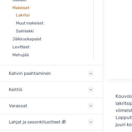
Makeiset
Lakritsi
Muut makeiset
Salmiakki
Jälkiruokapalat
Levitteet
Mehujää
Kahvin paahtaminen
Keittiö
Kouvola
lakrits
Varaosat
viimeis
Lopputu
Lahjat ja sesonkituotteet 🎁
juuri k