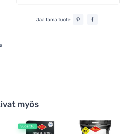
Jaa tämä tuote:
ia
ivat myös
Suosittu
U