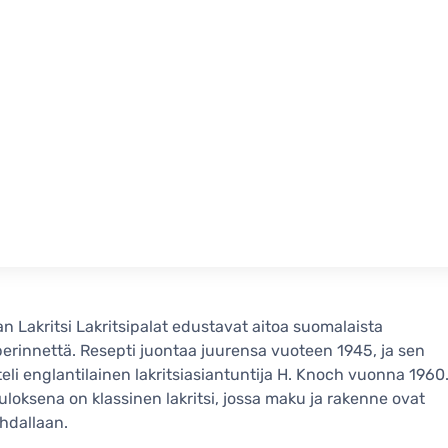
n Lakritsi Lakritsipalat edustavat aitoa suomalaista
iperinnettä. Resepti juontaa juurensa vuoteen 1945, ja sen
teli englantilainen lakritsiasiantuntija H. Knoch vuonna 1960
loksena on klassinen lakritsi, jossa maku ja rakenne ovat
ohdallaan.