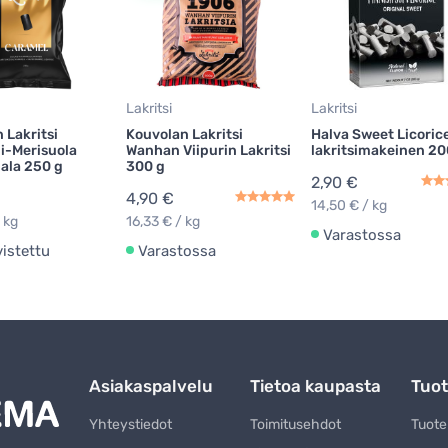
Lakritsi
Lakritsi
 Lakritsi
Kouvolan Lakritsi
Halva Sweet Licorice
i-Merisuola
Wanhan Viipurin Lakritsi
lakritsimakeinen 20
pala 250 g
300 g
2,90 €
4,90 €
14,50 € / kg
 kg
16,33 € / kg
Varastossa
vistettu
Varastossa
Asiakaspalvelu
Tietoa kaupasta
Tuot
Yhteystiedot
Toimitusehdot
Tuot