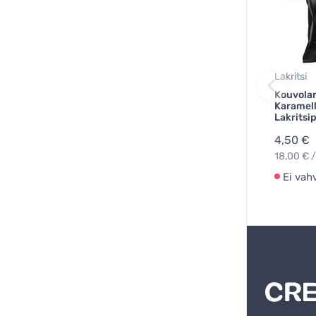
Lakritsi
Kouvolan
Karamell
Lakritsi
4,50 €
18,00 € /
Ei vah