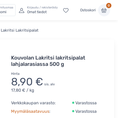
0
imitusmaa
Kirjaudu / rekisteröidy
Ostoskori
omi
Omat tiedot
Lakritsi Lakritsipalat
Kouvolan Lakritsi lakritsipalat
lahjalarasiassa 500 g
Hinta
8,90 €
sis. alv
17,80 €
/ kg
Verkkokaupan varasto:
Varastossa
Myymäläsaatavuus
:
Varastossa