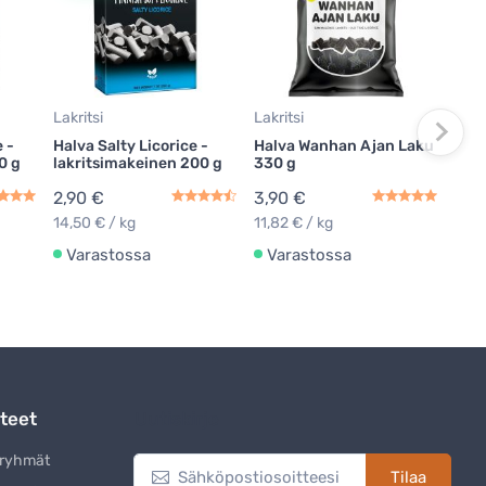
Lakritsi
Lakritsi
Lakri
 -
Halva Salty Licorice -
Halva Wanhan Ajan Laku
Kouv
0 g
lakritsimakeinen 200 g
330 g
lakr
lahj
2,90 €
3,90 €
8,9
14,50 € / kg
11,82 € / kg
17,8
Varastossa
Varastossa
Va
teet
Uutiskirje
eryhmät
Tilaa