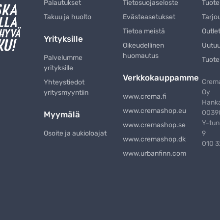
Palautukset
Tietosuojaseloste
Tuote
Takuu ja huolto
Evästeasetukset
Tarjo
Tietoa meistä
Outle
Yrityksille
Oikeudellinen
Uutu
huomautus
Palvelumme
Tuote
yrityksille
Verkkokauppamme
Crema
Yhteystiedot
Oy
yritysmyyntiin
www.crema.fi
Hanka
www.cremashop.eu
00390
Myymälä
Y-tun
www.cremashop.se
Osoite ja aukioloajat
9
www.cremashop.dk
010 
www.urbanfinn.com