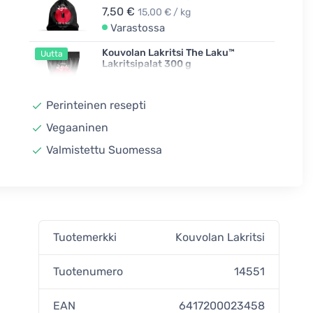
7,50 €
15,00 € / kg
Varastossa
Kouvolan Lakritsi The Laku™
Uutta
Lakritsipalat 300 g
4,50 €
15,00 € / kg
Varastossa
Perinteinen resepti
Vegaaninen
Valmistettu Suomessa
Tuotemerkki
Kouvolan Lakritsi
.
Tuotenumero
14551
EAN
6417200023458