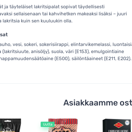
 ja täyteläiset lakritsipalat sopivat täydellisesti
avaksi sellaisenaan tai kahvihetken makeaksi lisäksi – juuri
a lakritsia kuin sen kuuluukin olla.
sat
auho, vesi, sokeri, sokerisiirappi, elintarvikemelassi, luontais
 (lakritsiuute, anisöljy), suola, väri (E153), emulgointiaine
 happamuudensäätöaine (E500), säilöntäaineet (E211, E202).
Asiakkaamme ost
Uutta