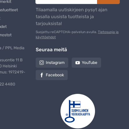
merkit
Tilaamalla uutiskirjeen pysyt ajan
ustuotteet
tasalla uusista tuotteista ja
t
tarjouksista!
udet
Suojattu reCAPTCHA-palvelun avulla.
Tietosuoja ja
nostot
käyttöehdot
 / PPL Media
Seuraa meitä
suontie 11 B
Instagram
YouTube
 Helsinki
nus: 1972419-
Facebook
322 4480