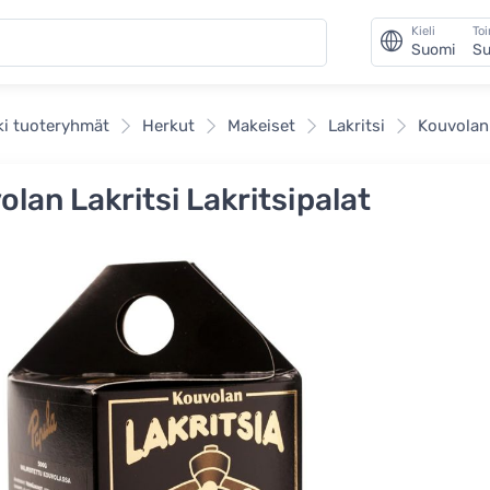
Kieli
To
Suomi
Su
ki tuoteryhmät
Herkut
Makeiset
Lakritsi
Kouvolan 
olan Lakritsi Lakritsipalat