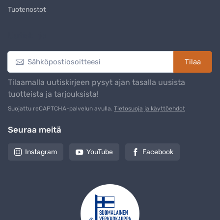
Tuotenostot
Uutiskirje
Tilaa
Tilaamalla uutiskirjeen pysyt ajan tasalla uusista
tuotteista ja tarjouksista!
Suojattu reCAPTCHA-palvelun avulla.
Tietosuoja ja käyttöehdot
Seuraa meitä
Instagram
YouTube
Facebook