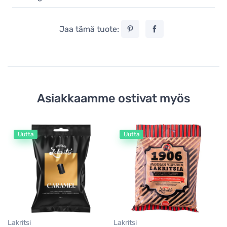
Jaa tämä tuote:
Asiakkaamme ostivat myös
Uutta
Uutta
La
Ha
la
2
14
Lakritsi
Lakritsi