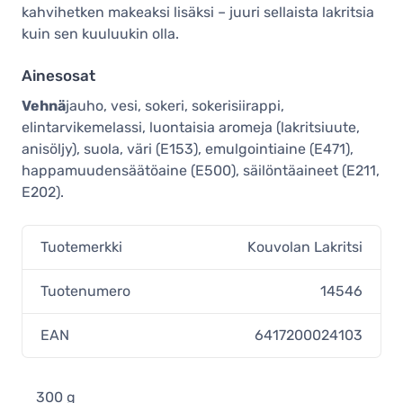
kahvihetken makeaksi lisäksi – juuri sellaista lakritsia
kuin sen kuuluukin olla.
Ainesosat
Vehnä
jauho, vesi, sokeri, sokerisiirappi,
elintarvikemelassi, luontaisia aromeja (lakritsiuute,
anisöljy), suola, väri (E153), emulgointiaine (E471),
happamuudensäätöaine (E500), säilöntäaineet (E211,
E202).
Tuotemerkki
Kouvolan Lakritsi
Tuotenumero
14546
EAN
6417200024103
300 g