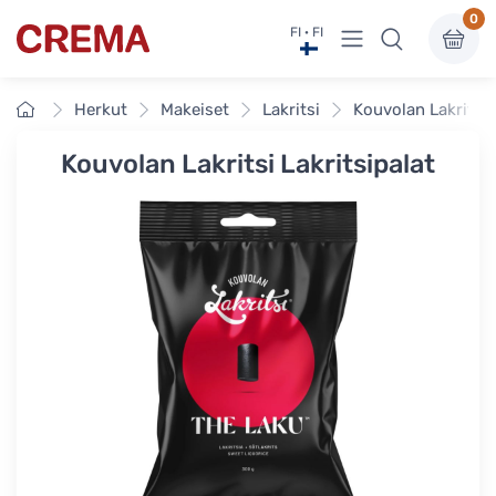
0
Näytä valikko
FI · FI
Crema
Etusivu
Herkut
Makeiset
Lakritsi
Kouvolan Lakritsi 
Kouvolan Lakritsi Lakritsipalat