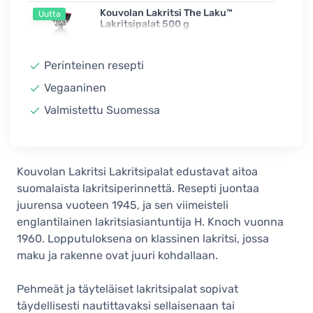
Kouvolan Lakritsi The Laku™
Uutta
Lakritsipalat 500 g
7,50 €
15,00 € / kg
Varastossa
Perinteinen resepti
Vegaaninen
Valmistettu Suomessa
Kouvolan Lakritsi Lakritsipalat edustavat aitoa
suomalaista lakritsiperinnettä. Resepti juontaa
juurensa vuoteen 1945, ja sen viimeisteli
englantilainen lakritsiasiantuntija H. Knoch vuonna
1960. Lopputuloksena on klassinen lakritsi, jossa
maku ja rakenne ovat juuri kohdallaan.
Pehmeät ja täyteläiset lakritsipalat sopivat
täydellisesti nautittavaksi sellaisenaan tai