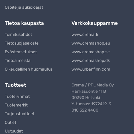
Osoite ja aukioloajat
Tietoa kaupasta
Verkkokauppamme
Toimitusehdot
www.crema.fi
Tietosuojaseloste
www.cremashop.eu
Evästeasetukset
www.cremashop.se
Tietoa meistä
www.cremashop.dk
Oikeudellinen huomautus
www.urbanfinn.com
Tuotteet
Crema / PPL Media Oy
Hankasuontie 11 B
Tuoteryhmät
00390 Helsinki
Y-tunnus: 1972419-9
Tuotemerkit
010 322 4480
Tarjoustuotteet
Outlet
Uutuudet