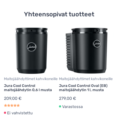
Yhteensopivat tuotteet
Ka
Ju
1
2,
Maitojäähdyttimet kahvikoneille
Maitojäähdyttimet kahvikoneille
Jura Cool Control
Jura Cool Control Oval (EB)
maitojäähdytin 0,6 l musta
maitojäähdytin 1 l, musta
209,00 €
279,00 €
Varastossa
Ei vahvistettu