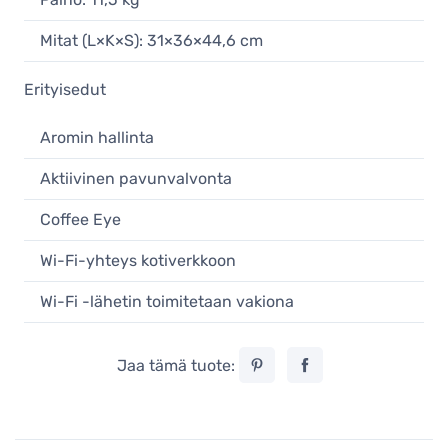
Mitat (L×K×S): 31×36×44,6 cm
Erityisedut
Aromin hallinta
Aktiivinen pavunvalvonta
Coffee Eye
Wi-Fi-yhteys kotiverkkoon
Wi-Fi -lähetin toimitetaan vakiona
Jaa tämä tuote: