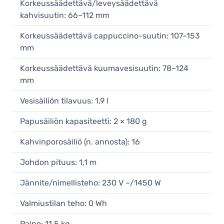
Korkeussäädettävä/leveysäädettävä
kahvisuutin: 66–112 mm
Korkeussäädettävä cappuccino-suutin: 107–153
mm
Korkeussäädettävä kuumavesisuutin: 78–124
mm
Vesisäiliön tilavuus: 1,9 l
Papusäiliön kapasiteetti: 2 × 180 g
Kahvinporosäiliö (n. annosta): 16
Johdon pituus: 1,1 m
Jännite/nimellisteho: 230 V ~/1450 W
Valmiustilan teho: 0 Wh
Paino: 11,5 kg