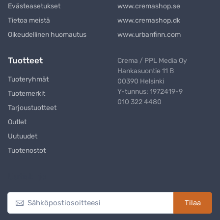
Evästeasetukset
www.cremashop.se
Tietoa meistä
www.cremashop.dk
Oikeudellinen huomautus
www.urbanfinn.com
Tuotteet
Crema / PPL Media Oy
Hankasuontie 11 B
Tuoteryhmät
00390 Helsinki
Y-tunnus: 1972419-9
Tuotemerkit
010 322 4480
Tarjoustuotteet
Outlet
Uutuudet
Tuotenostot
Uutiskirje
Tilaa