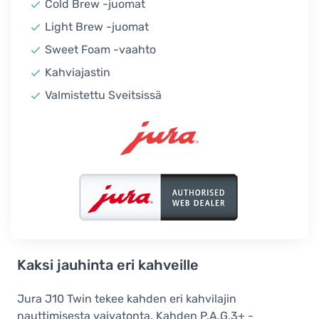
Cold Brew -juomat
Light Brew -juomat
Sweet Foam -vaahto
Kahviajastin
Valmistettu Sveitsissä
Kaksi jauhinta eri kahveille
Jura J10 Twin tekee kahden eri kahvilajin
nauttimisesta vaivatonta. Kahden P.A.G.3+ -