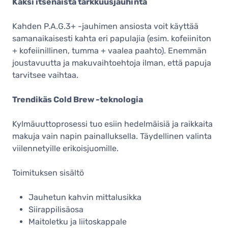
Kaksi itsenäistä tarkkuusjauhinta
Kahden P.A.G.3+ -jauhimen ansiosta voit käyttää
samanaikaisesti kahta eri papulajia (esim. kofeiiniton
+ kofeiinillinen, tumma + vaalea paahto). Enemmän
joustavuutta ja makuvaihtoehtoja ilman, että papuja
tarvitsee vaihtaa.
Trendikäs Cold Brew -teknologia
Kylmäuuttoprosessi tuo esiin hedelmäisiä ja raikkaita
makuja vain napin painalluksella. Täydellinen valinta
viilennetyille erikoisjuomille.
Toimituksen sisältö
Jauhetun kahvin mittalusikka
Siirappilisäosa
Maitoletku ja liitoskappale