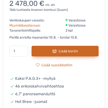
2 478,00 €
sis. alv
Tällä tuotteella ilmainen toimitus! (Suomi)
Verkkokaupan varasto:
Varastossa
Myymäläsaatavuus
:
Varastossa
Tavarantoimittajalla:
2 kpl
Perillä arviolta maanantai 10.8. - torstai 13.8.
Lisää koriin
Lisää suosikkeihin
Kaksi P.A.G.3+ -myllyä
46 erikoiskahvivaihtoehtoa
6,7" panoraamanäyttö
Hot Brew -juomat