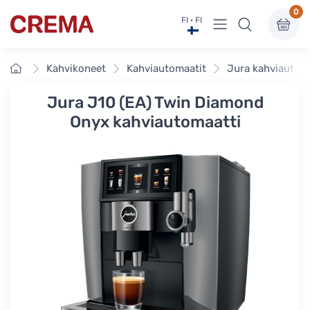
0
Näytä valikko
FI · FI
Crema
Etusivu
Kahvikoneet
Kahviautomaatit
Jura kahviautom
Jura J10 (EA) Twin Diamond
Onyx kahviautomaatti