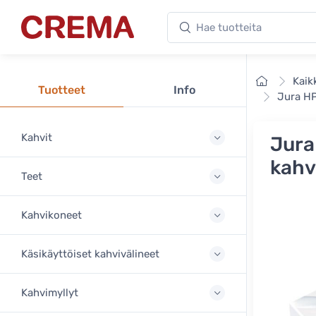
Hae tuotteita
Crema
Etusivu
Kaik
Tuotteet
Info
Jura HP
Kahvit
Jura
kahv
Teet
Kahvikoneet
Käsikäyttöiset kahvivälineet
Kahvimyllyt