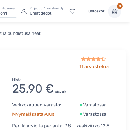
0
imitusmaa
Kirjaudu / rekisteröidy
Ostoskori
omi
Omat tiedot
t ja puhdistusaineet
11
arvostelua
Hinta
25,90 €
sis. alv
Verkkokaupan varasto:
Varastossa
Myymäläsaatavuus
:
Varastossa
Perillä arviolta perjantai 7.8. - keskiviikko 12.8.