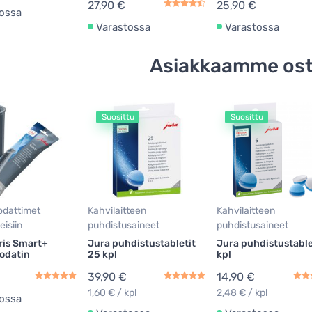
27,90 €
25,90 €
ossa
Varastossa
Varastossa
Asiakkaamme ost
Suosittu
Suosittu
dattimet
Kahvilaitteen
Kahvilaitteen
eisiin
puhdistusaineet
puhdistusaineet
ris Smart+
Jura puhdistustabletit
Jura puhdistustable
odatin
25 kpl
kpl
39,90 €
14,90 €
1,60 € / kpl
2,48 € / kpl
ossa