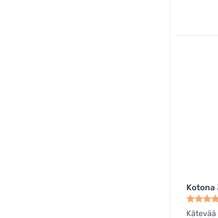
Kotona 
Kätevää 