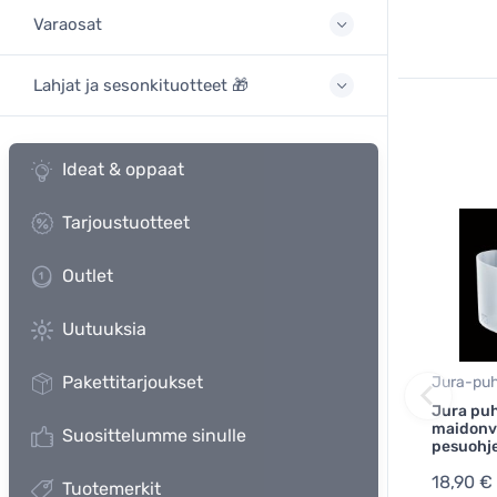
Varaosat
Lahjat ja sesonkituotteet 🎁
Ideat & oppaat
Tarjoustuotteet
Outlet
Uutuuksia
Pakettitarjoukset
Jura-puh
Jura puh
maidonv
Suosittelumme sinulle
pesuohje
18,90 €
Tuotemerkit