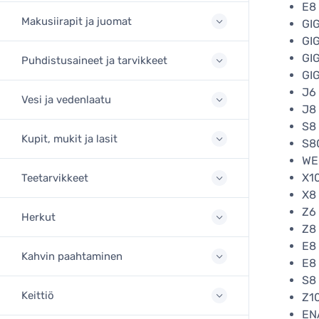
E8 
Makusiirapit ja juomat
GI
GI
GI
Puhdistusaineet ja tarvikkeet
GI
J6
Vesi ja vedenlaatu
J8
S8
Kupit, mukit ja lasit
S8
WE8
X1
Teetarvikkeet
X8
Z6
Herkut
Z8
E8 
Kahvin paahtaminen
E8 
S8 
Keittiö
Z10
EN