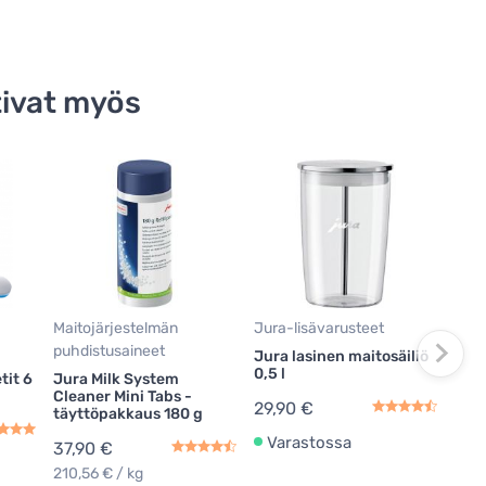
ivat myös
Mait
puhd
Jura
Clea
39,
Maitojärjestelmän
Jura-lisävarusteet
221,
puhdistusaineet
Jura lasinen maitosäiliö
Va
0,5 l
tit 6
Jura Milk System
Cleaner Mini Tabs -
29,90 €
täyttöpakkaus 180 g
Varastossa
37,90 €
210,56 € / kg