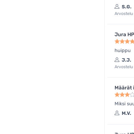
S.G.
Arvostelu 
Jura HP
huippu
J.J.
Arvostelu 
Määrät 
Miksi su
M.V.