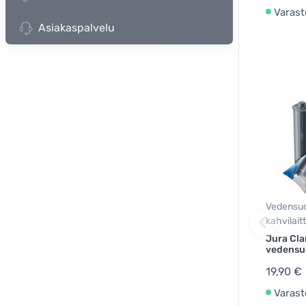
Varast
Asiakaspalvelu
Vedensuo
kahvilaitt
Jura Cla
vedensu
19,90 €
Varast