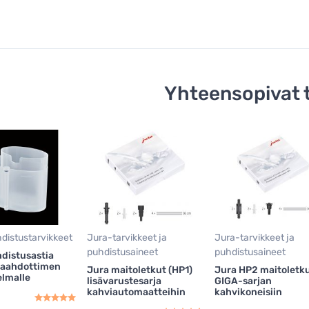
Yhteensopivat 
distustarvikkeet
Jura-tarvikkeet ja
Jura-tarvikkeet ja
puhdistusaineet
puhdistusaineet
distusastia
aahdottimen
Jura maitoletkut (HP1)
Jura HP2 maitoletk
lmalle
lisävarustesarja
GIGA-sarjan
kahviautomaatteihin
kahvikoneisiin