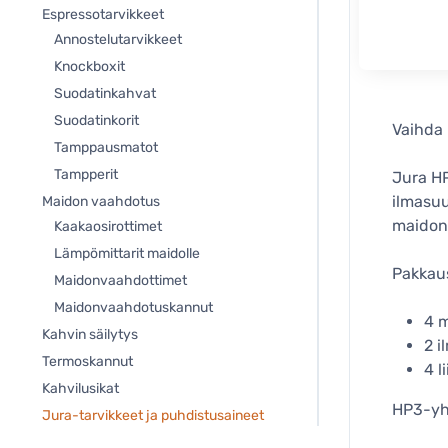
Espressotarvikkeet
Annostelutarvikkeet
Knockboxit
Suodatinkahvat
Suodatinkorit
Vaihda 
Tamppausmatot
Tampperit
Jura HP
ilmasuu
Maidon vaahdotus
maidon
Kaakaosirottimet
Lämpömittarit maidolle
Pakkaus
Maidonvaahdottimet
Maidonvaahdotuskannut
4 m
Kahvin säilytys
2 i
Termoskannut
4 l
Kahvilusikat
HP3-yh
Jura-tarvikkeet ja puhdistusaineet