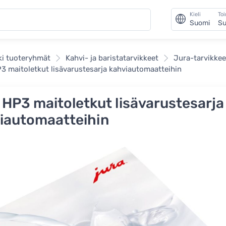
Kieli
To
Suomi
Su
ki tuoteryhmät
Kahvi- ja baristatarvikkeet
Jura-tarvikkee
3 maitoletkut lisävarustesarja kahviautomaatteihin
 HP3 maitoletkut lisävarustesarja
iautomaatteihin