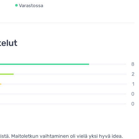
Varastossa
elut
8
2
1
0
0
istä. Maitoletkun vaihtaminen oli vielä yksi hyvä idea.