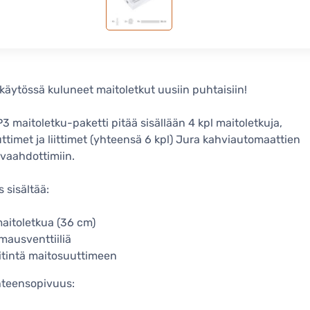
käytössä kuluneet maitoletkut uusiin puhtaisiin!
3 maitoletku-paketti pitää sisällään 4 kpl maitoletkuja,
ttimet ja liittimet (yhteensä 6 kpl) Jura kahviautomaattien
vaahdottimiin.
 sisältää:
aitoletkua (36 cm)
lmausventtiiliä
iitintä maitosuuttimeen
teensopivuus: