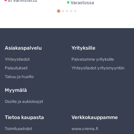
Ei vahvistettu
Varastossa
Asiakaspalvelu
Yrityksille
Yhteystiedot
Palvelumme yrityksille
Palautukset
Yhteystiedot yritysmyyntiin
Takuu ja huolto
Myymälä
Osoite ja aukioloajat
Tietoa kaupasta
Verkkokauppamme
Toimitusehdot
www.crema.fi