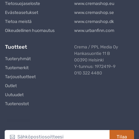
Tietosuojaseloste
www.cremashop.eu
Evästeasetukset
www.cremashop.se
Tietoa meistä
www.cremashop.dk
Oikeudellinen huomautus
www.urbanfinn.com
Tuotteet
Crema / PPL Media Oy
Hankasuontie 11 B
Tuoteryhmät
00390 Helsinki
Y-tunnus: 1972419-9
Tuotemerkit
010 322 4480
Tarjoustuotteet
Outlet
Uutuudet
Tuotenostot
Uutiskirje
Tilaa