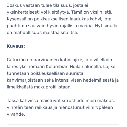
Joskus vastaan tulee tilaisuus, josta ei
yksinkertaisesti voi kieltäytyä. Tämä on yksi niistä.
Kyseessä on poikkeuksellisen laadukas kahvi, jota
paahtimo saa vain hyvin rajallisia määriä. Nyt sinulla
on mahdollisuus maistaa sitä itse.
Kuvaus:
Caturrón on harvinainen kahvilajike, jota viljellään
lähes yksinomaan Kolumbian Huilan alueella. Lajike
tunnetaan poikkeuksellisen suurista
kahvimarjoistaan sekä intensiivisen hedelmäisestä ja
ilmeikkäästä makuprofiilistaan.
Tässä kahvissa maistuvat sitrushedelmien makeus,
vihreän teen raikkaus ja hienostunut viinirypäleen
vivahde.