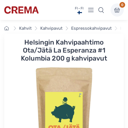
0
Näytä valikko
FI · FI
Crema
Etusivu
Kahvit
Kahvipavut
Espressokahvipavut
Hel
Helsingin Kahvipaahtimo
Ota/Jätä La Esperanza #1
Kolumbia 200 g kahvipavut