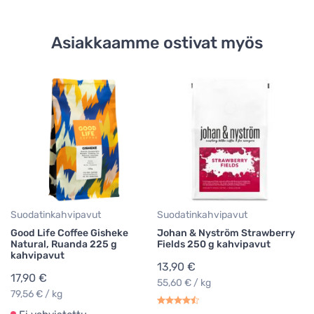
Asiakkaamme ostivat myös
Su
Ha
su
m
2
Suodatinkahvipavut
Suodatinkahvipavut
Good Life Coffee Gisheke
Johan & Nyström Strawberry
Natural, Ruanda 225 g
Fields 250 g kahvipavut
kahvipavut
13,90 €
17,90 €
55,60 € / kg
79,56 € / kg