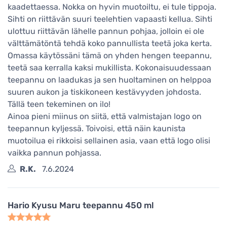
kaadettaessa. Nokka on hyvin muotoiltu, ei tule tippoja.
Sihti on riittävän suuri teelehtien vapaasti kellua. Sihti
ulottuu riittävän lähelle pannun pohjaa, jolloin ei ole
välttämätöntä tehdä koko pannullista teetä joka kerta.
Omassa käytössäni tämä on yhden hengen teepannu,
teetä saa kerralla kaksi mukillista. Kokonaisuudessaan
teepannu on laadukas ja sen huoltaminen on helppoa
suuren aukon ja tiskikoneen kestävyyden johdosta.
Tällä teen tekeminen on ilo!
Ainoa pieni miinus on siitä, että valmistajan logo on
teepannun kyljessä. Toivoisi, että näin kaunista
muotoilua ei rikkoisi sellainen asia, vaan että logo olisi
vaikka pannun pohjassa.
R.K.
7.6.2024
Hario Kyusu Maru teepannu 450 ml