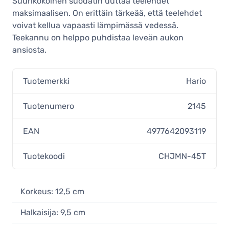
Suurikokoinen suodatin uuttaa teelehdet
maksimaalisen. On erittäin tärkeää, että teelehdet
voivat kellua vapaasti lämpimässä vedessä.
Teekannu on helppo puhdistaa leveän aukon
ansiosta.
Tuotemerkki
Hario
Tuotenumero
2145
EAN
4977642093119
Tuotekoodi
CHJMN-45T
Korkeus: 12,5 cm
Halkaisija: 9,5 cm