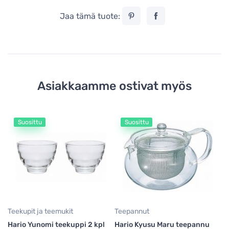
Jaa tämä tuote:
Asiakkaamme ostivat myös
Suosittu
Suosittu
Teekupit ja teemukit
Teepannut
T
Hario Yunomi teekuppi 2 kpl
Hario Kyusu Maru teepannu
Ha