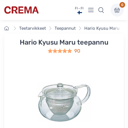
0
Näytä valikko
FI · FI
Crema
Etusivu
Teetarvikkeet
Teepannut
Hario Kyusu Maru te
Hario Kyusu Maru teepannu
90