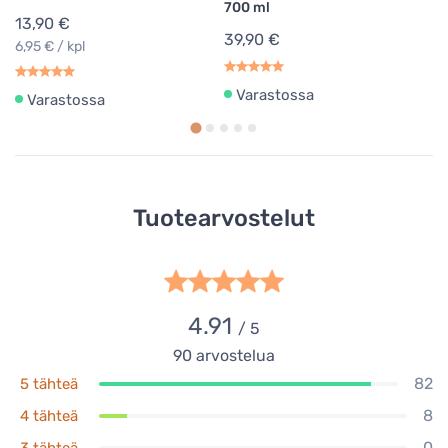
700 ml
4
13,90 €
39,90 €
2
6,95 € / kpl
Varastossa
Varastossa
Tuotearvostelut
4.91
/ 5
90
arvostelua
82
5 tähteä
8
4 tähteä
0
3 tähteä