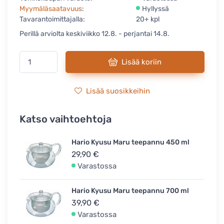
Myymäläsaatavuus
:
Hyllyssä
Tavarantoimittajalla:
20+ kpl
Perillä arviolta keskiviikko 12.8. - perjantai 14.8.
Lisää koriin
Lisää suosikkeihin
Katso vaihtoehtoja
Hario Kyusu Maru teepannu 450 ml
29,90 €
Varastossa
Hario Kyusu Maru teepannu 700 ml
39,90 €
Varastossa