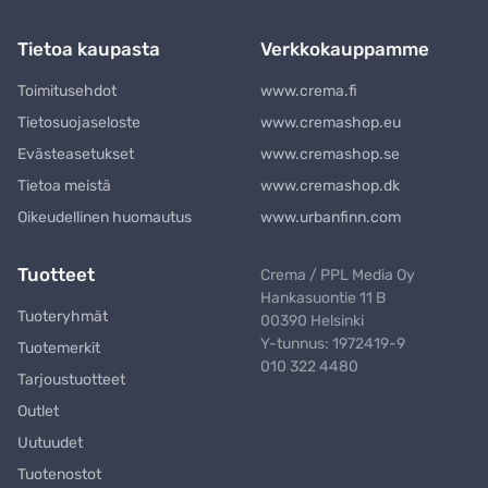
Tietoa kaupasta
Verkkokauppamme
Toimitusehdot
www.crema.fi
Tietosuojaseloste
www.cremashop.eu
Evästeasetukset
www.cremashop.se
Tietoa meistä
www.cremashop.dk
Oikeudellinen huomautus
www.urbanfinn.com
Tuotteet
Crema / PPL Media Oy
Hankasuontie 11 B
Tuoteryhmät
00390 Helsinki
Y-tunnus: 1972419-9
Tuotemerkit
010 322 4480
Tarjoustuotteet
Outlet
Uutuudet
Tuotenostot