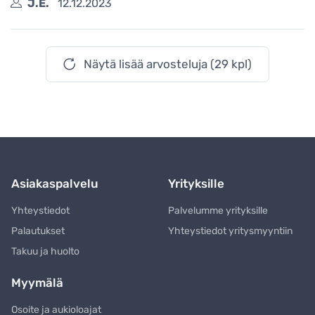
J.E.
12.12.2023
Näytä lisää arvosteluja (29 kpl)
Asiakaspalvelu
Yrityksille
Yhteystiedot
Palvelumme yrityksille
Palautukset
Yhteystiedot yritysmyyntiin
Takuu ja huolto
Myymälä
Osoite ja aukioloajat