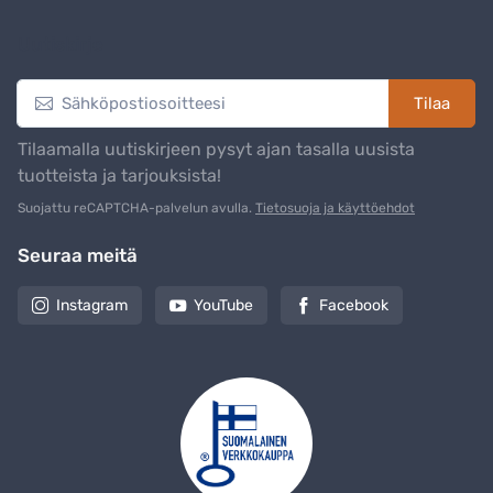
Uutiskirje
Tilaa
Tilaamalla uutiskirjeen pysyt ajan tasalla uusista
tuotteista ja tarjouksista!
Suojattu reCAPTCHA-palvelun avulla.
Tietosuoja ja käyttöehdot
Seuraa meitä
Instagram
YouTube
Facebook