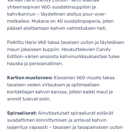
yhteensopivan V60-suodatinsuppilon ja
kahvikannun – täydellinen aloitus pour-over-
matkallesi. Mukana on 40 suodatinpaperia, joten
pääset aloittamaan kahvin valmistuksen heti.
Palkittu Hario V60 takaa tasaisen uuton ja täyteläisen
maun jokaiseen kuppiin. Houkuttelevien Candy
Edition-värien ansiosta kahvinurkkauksestasi tulee
hauska ja persoonallinen.
Kartion muotoinen:
Klassinen V60-muoto takaa
tasaisen veden virtauksen ja optimaalisen
kontaktiajan kahvin kanssa, jolloin kaikki maut ja
aromit tulevat esiin.
Spiraaliurat:
Ainutlaatuiset spiraaliurat estävät
suodattimen kiinnittymisen ja antavat kahvin
laajentua vapaasti – tasaisen ja tasapainoisen uuton