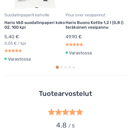
0,
Suodatinpaperit kahville
Pour over vesipannut
Hario V60 suodatinpaperi koko
Hario Buono Kettle 1,2 l (0,8 l)
02, 100 kpl
teräksinen vesipannu
5,40 €
49,90 €
0,05 € / kpl
Varastossa
Varastossa
Tuotearvostelut
4.8
/ 5