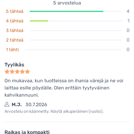
5
arvostelua
4
5 tähteä
1
4 tähteä
0
3 tähteä
0
2 tähteä
0
1 tähti
Tyylikäs
On mukavaa, kun tuotteissa on ihania värejä ja ne voi
laittaa esille pöydälle. Olen erittäin tyytyväinen
kahvikannuuni.
M.J.
30.7.2026
Arvostelu on käännetty. Näytä alkuperäinen (ruotsi).
Raikas ja kompakti