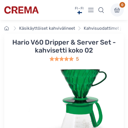
0
Näytä valikko
FI · FI
Crema
Etusivu
Käsikäyttöiset kahvivälineet
Kahvisuodattimet ja t
Hario V60 Dripper & Server Set -
kahvisetti koko 02
5