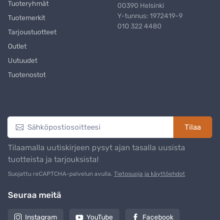
Tuoteryhmät
00390 Helsinki
Y-tunnus: 1972419-9
Tuotemerkit
010 322 4480
Tarjoustuotteet
Outlet
Uutuudet
Tuotenostot
Uutiskirje
Tilaa
Tilaamalla uutiskirjeen pysyt ajan tasalla uusista
tuotteista ja tarjouksista!
Suojattu reCAPTCHA-palvelun avulla.
Tietosuoja ja käyttöehdot
Seuraa meitä
Instagram
YouTube
Facebook