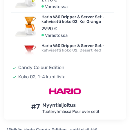
Varastossa
Hario V60 Dripper & Server Set -
kahvisetti koko 02, Koi Orange
29,90 €
Varastossa
Hario V60 Dripper & Server Set -
kahvisetti koko 02, Desert Red
29,90 €
Varastossa
Candy Colour Edition
Hario V60 Dripper & Server Set-
Koko 02, 1-4 kupillista
kahvisetti koko 02, Ocean Blue
29,90 €
Varastossa
#7
Myyntisijoitus
Tuoteryhmässä Pour over setit
Värikäs Hario Candy Edition -setti sisältää