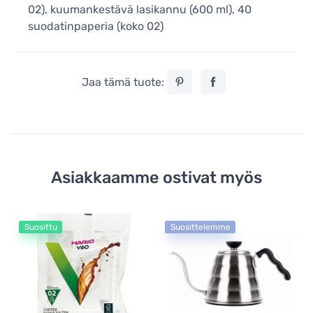
02), kuumankestävä lasikannu (600 ml), 40
suodatinpaperia (koko 02)
Jaa tämä tuote:
Asiakkaamme ostivat myös
Suosittu
Suosittelemme
Su
Ha
su
kp
5