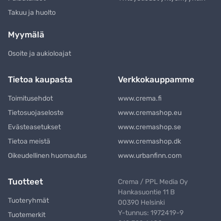
Takuu ja huolto
Myymälä
Osoite ja aukioloajat
Tietoa kaupasta
Verkkokauppamme
Toimitusehdot
www.crema.fi
Tietosuojaseloste
www.cremashop.eu
Evästeasetukset
www.cremashop.se
Tietoa meistä
www.cremashop.dk
Oikeudellinen huomautus
www.urbanfinn.com
Tuotteet
Crema / PPL Media Oy
Hankasuontie 11 B
Tuoteryhmät
00390 Helsinki
Y-tunnus: 1972419-9
Tuotemerkit