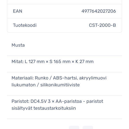
EAN
4977642027206
Tuotekoodi
CST-2000-B
Musta
Mitat: L 127 mm × S 165 mm × K 27 mm
Materiaali: Runko / ABS-hartsi, akryylimuovi
liukumaton / silikonikumitiiviste
Paristot: DC4.5V 3 × AA-paristoa - paristot
sisältyvät testaustarkoituksiin