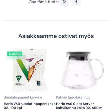
Jaa tämä tuote:
Asiakkaamme ostivat myös
Suosittu
Su
Cr
k
11
47
Suodatinpaperit kahville
Kahvin tarjoilukannut
Hario V60 suodatinpaperi koko
Hario V60 Glass Server
02, 100 kpl
kahvikannu koko 02, 600 ml