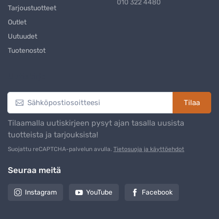
010 322 4480
Tarjoustuotteet
Outlet
Uutuudet
Tuotenostot
Uutiskirje
Tilaa
Tilaamalla uutiskirjeen pysyt ajan tasalla uusista
tuotteista ja tarjouksista!
Suojattu reCAPTCHA-palvelun avulla.
Tietosuoja ja käyttöehdot
Seuraa meitä
Instagram
YouTube
Facebook