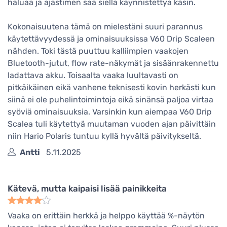
haluaa ja ajastimen saa siellä käynnistettyä käsin.
Kokonaisuutena tämä on mielestäni suuri parannus
käytettävyydessä ja ominaisuuksissa V60 Drip Scaleen
nähden. Toki tästä puuttuu kalliimpien vaakojen
Bluetooth-jutut, flow rate-näkymät ja sisäänrakennettu
ladattava akku. Toisaalta vaaka luultavasti on
pitkäikäinen eikä vanhene teknisesti kovin herkästi kun
siinä ei ole puhelintoimintoja eikä sinänsä paljoa virtaa
syöviä ominaisuuksia. Varsinkin kun aiempaa V60 Drip
Scalea tuli käytettyä muutaman vuoden ajan päivittäin
niin Hario Polaris tuntuu kyllä hyvältä päivitykseltä.
Antti
5.11.2025
Kätevä, mutta kaipaisi lisää painikkeita
Vaaka on erittäin herkkä ja helppo käyttää %-näytön