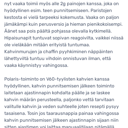
nyt vaaka toimii myös alle 2g painojen kanssa, joka on
hyödyllinen esim. teen punnitsemiseen. Paristojen
kestosta ei vielä tarpeeksi kokemusta. Vaaka on paljon
jämäkämpi kuin perusversio ja hieman pienikokoisempi.
Äänet saa pois päältä pohjassa olevalla kytkimellä.
Hipaisunapit tuntuvat sopivan reagoivilta, vaikkei niissä
ole vieläkään mitään erityistä tuntumaa.
Kahvinmurujen ja chaffin pyyhkiminen näppäinten
lähettyviltä tuntuu vihdoin onnistuvan ilman, että
vaaka käynnistyy vahingossa.
Polaris-toiminto on V60-tyylisten kahvien kanssa
hyödyllinen, kahvin punnitsemisen jälkeen toiminto
laitetaan ajastinnapin kohdalta päälle ja se laskee
kahvin määrän perusteella, paljonko vettä tarvitaan
valitulle kahvin ja veden suhteelle joten resepti pysyy
tasaisena. Tosin jos taarausnappia painaa vahingossa
kahvin punnitsemisen jälkeen ajastinnapin sijaan niin
sitten ajastimen voi laittaa manuaalitilaan pitämällä