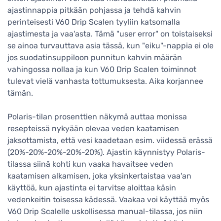
ajastinnappia pitkään pohjassa ja tehdä kahvin
perinteisesti V60 Drip Scalen tyyliin katsomalla
ajastimesta ja vaa'asta. Tämä "user error" on toistaiseksi
se ainoa turvauttava asia tässä, kun "eiku"-nappia ei ole
jos suodatinsuppiloon punnitun kahvin määrän
vahingossa nollaa ja kun V60 Drip Scalen toiminnot
tulevat vielä vanhasta tottumuksesta. Aika korjannee
tämän.
Polaris-tilan prosenttien näkymä auttaa monissa
resepteissä nykyään olevaa veden kaatamisen
jaksottamista, että vesi kaadetaan esim. viidessä erässä
(20%-20%-20%-20%-20%). Ajastin käynnistyy Polaris-
tilassa siinä kohti kun vaaka havaitsee veden
kaatamisen alkamisen, joka yksinkertaistaa vaa'an
käyttöä, kun ajastinta ei tarvitse aloittaa käsin
vedenkeitin toisessa kädessä. Vaakaa voi käyttää myös
V60 Drip Scalelle uskollisessa manual-tilassa, jos niin