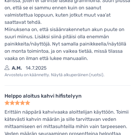
kanssa, joten ei tarvitse laskea grammoina. Suuri plussa
on, että se ei sammu ennen kuin on saanut
valmistettua loppuun, kuten jotkut muut vaa'at
saattavat tehdä.
Miinuksena on, että sisäänrakennetun akun puute on
suuri miinus. Lisäksi siinä pitäisi olla enemmän
painikkeita/näyttöjä. Nyt samalla painikkeella/näytöllä
on monta toimintoa, ja on vaikea tietää, missä tilassa
vaaka on ilman että lukee manuaalin.
A.M.
14.7.2025
Arvostelu on käännetty. Näytä alkuperäinen (ruotsi).
Helppo aloitus kahvi hifistelyyn
Erittäin näppärä kahvivaaka aloittelijan käyttöön. Toimii
kätevästi kahvin määrän ja sille tarvittavan veden
mittaamiseen eri mittasuhteilla mihin vain tarpeeseen.
Veden määrän seuraaminen prosentteina helpottaa