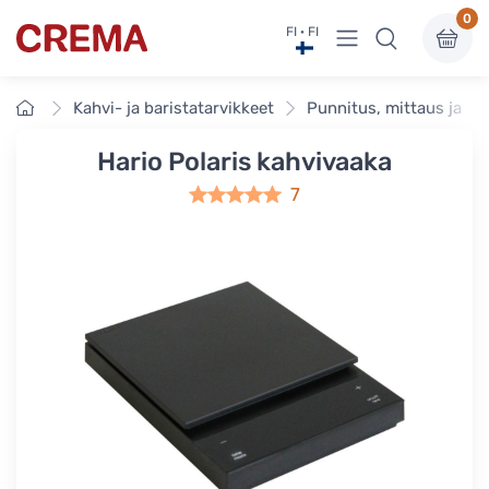
0
Näytä valikko
FI · FI
Crema
Etusivu
Kahvi- ja baristatarvikkeet
Punnitus, mittaus ja an
Hario Polaris kahvivaaka
7