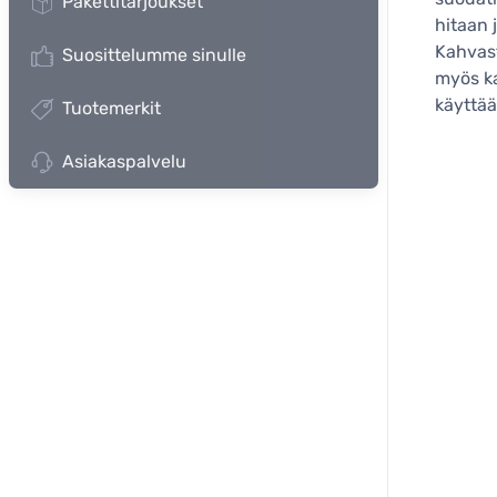
Pakettitarjoukset
hitaan 
Kahvast
Suosittelumme sinulle
myös ka
käyttää
Tuotemerkit
Asiakaspalvelu