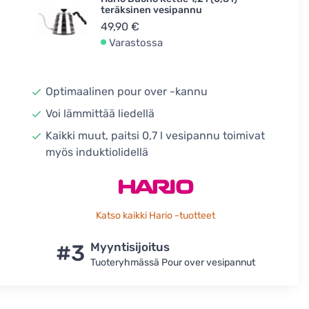
teräksinen vesipannu
49,90 €
Varastossa
Optimaalinen pour over -kannu
Voi lämmittää liedellä
Kaikki muut, paitsi 0,7 l vesipannu toimivat
myös induktiolidellä
Katso kaikki Hario -tuotteet
#3
Myyntisijoitus
Tuoteryhmässä Pour over vesipannut