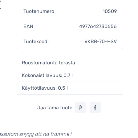
.
Tuotenumero
10509
n
n
EAN
4977642730656
Tuotekoodi
VKBR-70-HSV
Ruostumatonta terästä
Kokonaistilavuus: 0,7 l
Käyttötilavuus: 0,5 l
Jaa tämä tuote:
 dessutom snygg att ha framme i