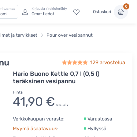
0
imitusmaa
Kirjaudu / rekisteröidy
Ostoskori
omi
Omat tiedot
imet ja tarvikkeet
Pour over vesipannut
nnu
129
arvostelua
Hario Buono Kettle 0,7 l (0,5 l)
teräksinen vesipannu
Hinta
41,90 €
sis. alv
Verkkokaupan varasto:
Varastossa
Myymäläsaatavuus
:
Hyllyssä