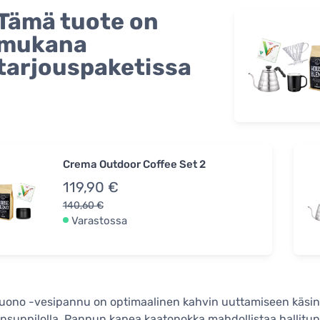
Tämä tuote on
mukana
tarjouspaketissa
Crema Outdoor Coffee Set 2
119,90 €
140,60 €
Varastossa
uono -vesipannu on optimaalinen kahvin uuttamiseen käsin
nsuppilolla. Pannun kapea kaatonokka mahdollistaa hallitun