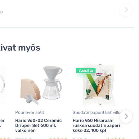
lu
ivat myös
Suosittu
S
Suod
Hari
suod
100 
7,9
0,08
Pour over setit
Suodatinpaperit kahville
ver
Hario V60-02 Ceramic
Hario V60 Misarashi
Va
,
Dripper Set 600 ml,
ruskea suodatinpaperi
valkoinen
koko 02, 100 kpl