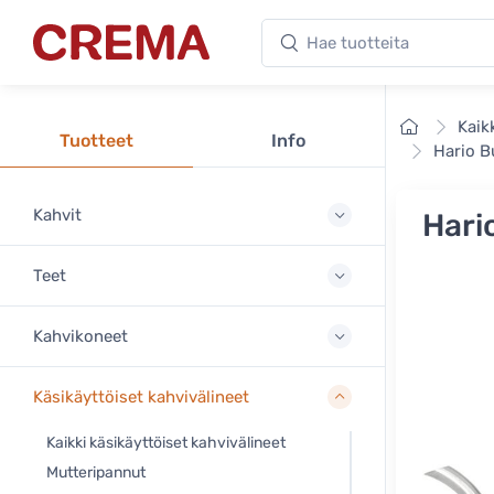
Hae tuotteita
Crema
Etusivu
Kaik
Tuotteet
Info
Hario B
Kahvit
Hari
Teet
Kahvikoneet
Käsikäyttöiset kahvivälineet
Kaikki käsikäyttöiset kahvivälineet
Mutteripannut