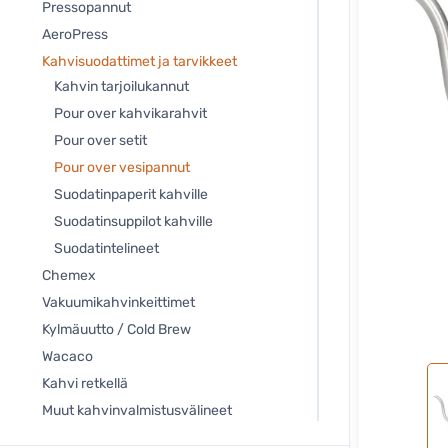
Pressopannut
AeroPress
Kahvisuodattimet ja tarvikkeet
Kahvin tarjoilukannut
Pour over kahvikarahvit
Pour over setit
Pour over vesipannut
Suodatinpaperit kahville
Suodatinsuppilot kahville
Suodatintelineet
Chemex
Vakuumikahvinkeittimet
Kylmäuutto / Cold Brew
Wacaco
Kahvi retkellä
Muut kahvinvalmistusvälineet