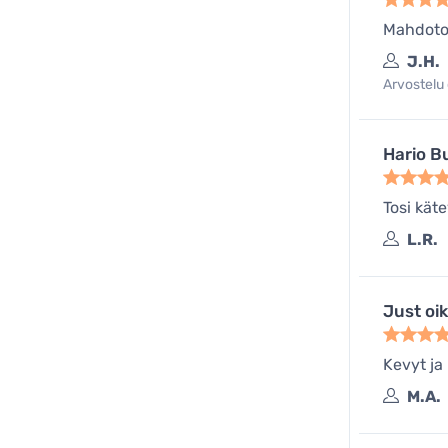
Mahdoton
J.H.
Arvostelu 
Hario Bu
Tosi kät
L.R.
Just oi
Kevyt ja
M.A.