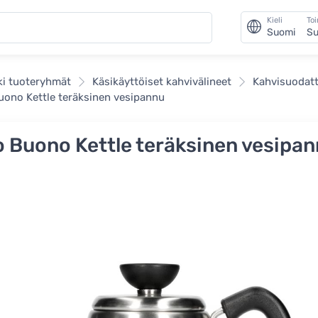
Kieli
To
Suomi
Su
ki tuoteryhmät
Käsikäyttöiset kahvivälineet
Kahvisuodatt
uono Kettle teräksinen vesipannu
o Buono Kettle teräksinen vesipa