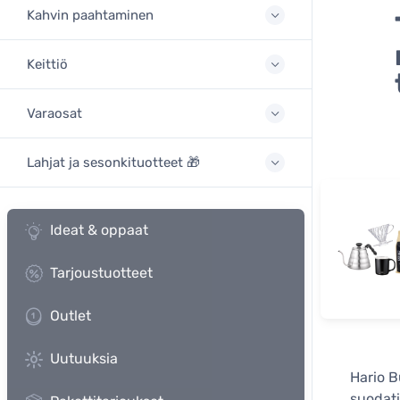
Kahvin paahtaminen
Keittiö
Varaosat
Lahjat ja sesonkituotteet 🎁
Ideat & oppaat
Tarjoustuotteet
Outlet
Uutuuksia
Hario B
suodati