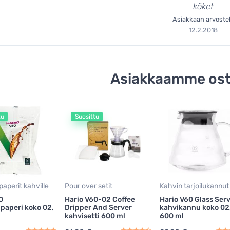
köket
Asiakkaan arvoste
12.2.2018
Asiakkaamme ost
tu
Suosittu
aperit kahville
Pour over setit
Kahvin tarjoilukannut
0
Hario V60-02 Coffee
Hario V60 Glass Ser
paperi koko 02,
Dripper And Server
kahvikannu koko 02
kahvisetti 600 ml
600 ml