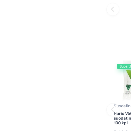
Suosit
Suodatinp
Hario V6
suodatin
100 kpl