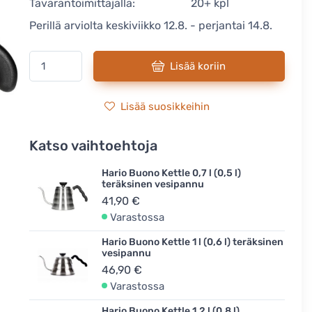
Tavarantoimittajalla:
20+ kpl
Perillä arviolta keskiviikko 12.8. - perjantai 14.8.
Lisää koriin
Lisää suosikkeihin
Katso vaihtoehtoja
Hario Buono Kettle 0,7 l (0,5 l)
teräksinen vesipannu
41,90 €
Varastossa
Hario Buono Kettle 1 l (0,6 l) teräksinen
vesipannu
46,90 €
Varastossa
Hario Buono Kettle 1,2 l (0,8 l)