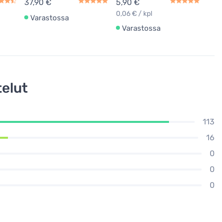
37,90 €
5,90 €
0,06 € / kpl
Varastossa
Varastossa
elut
113
16
0
0
0