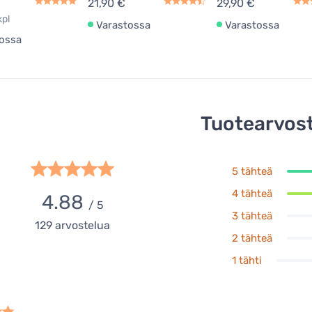
21,90 €
29,90 €
kpl
Varastossa
Varastossa
ossa
Tuotearvost
5 tähteä
4 tähteä
4.88
/ 5
3 tähteä
129
arvostelua
2 tähteä
1 tähti