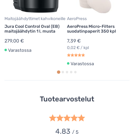
1
Maitojäähdyttimet kahvikoneille
AeroPress
Jura Cool Control Oval (EB)
AeroPress Micro-Filters
maitojäähdytin 1 l, musta
suodatinpaperit 350 kpl
279,00 €
7,39 €
0,02 € / kpl
Varastossa
Varastossa
Tuotearvostelut
4.83
/ 5