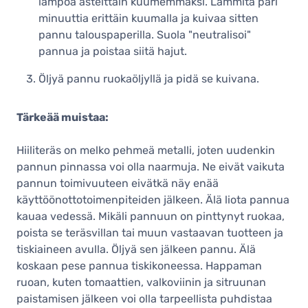
lämpöä asteittain kuumemmaksi. Lämmitä pari
minuuttia erittäin kuumalla ja kuivaa sitten
pannu talouspaperilla. Suola "neutralisoi"
pannua ja poistaa siitä hajut.
Öljyä pannu ruokaöljyllä ja pidä se kuivana.
Tärkeää muistaa:
Hiiliteräs on melko pehmeä metalli, joten uudenkin
pannun pinnassa voi olla naarmuja. Ne eivät vaikuta
pannun toimivuuteen eivätkä näy enää
käyttöönottotoimenpiteiden jälkeen. Älä liota pannua
kauaa vedessä. Mikäli pannuun on pinttynyt ruokaa,
poista se teräsvillan tai muun vastaavan tuotteen ja
tiskiaineen avulla. Öljyä sen jälkeen pannu. Älä
koskaan pese pannua tiskikoneessa. Happaman
ruoan, kuten tomaattien, valkoviinin ja sitruunan
paistamisen jälkeen voi olla tarpeellista puhdistaa