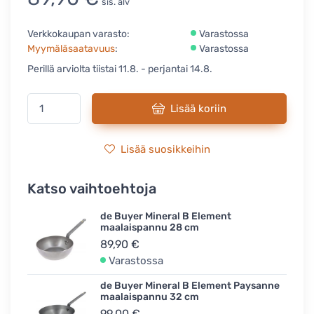
sis. alv
Verkkokaupan varasto:
Varastossa
Myymäläsaatavuus
:
Varastossa
Perillä arviolta tiistai 11.8. - perjantai 14.8.
Lisää koriin
Lisää suosikkeihin
Katso vaihtoehtoja
de Buyer Mineral B Element
maalaispannu 28 cm
89,90 €
Varastossa
de Buyer Mineral B Element Paysanne
maalaispannu 32 cm
99,00 €