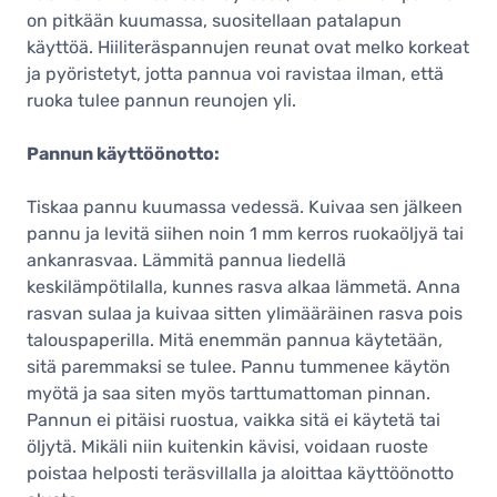
on pitkään kuumassa, suositellaan patalapun
käyttöä. Hiiliteräspannujen reunat ovat melko korkeat
ja pyöristetyt, jotta pannua voi ravistaa ilman, että
ruoka tulee pannun reunojen yli.
Pannun käyttöönotto:
Tiskaa pannu kuumassa vedessä. Kuivaa sen jälkeen
pannu ja levitä siihen noin 1 mm kerros ruokaöljyä tai
ankanrasvaa. Lämmitä pannua liedellä
keskilämpötilalla, kunnes rasva alkaa lämmetä. Anna
rasvan sulaa ja kuivaa sitten ylimääräinen rasva pois
talouspaperilla. Mitä enemmän pannua käytetään,
sitä paremmaksi se tulee. Pannu tummenee käytön
myötä ja saa siten myös tarttumattoman pinnan.
Pannun ei pitäisi ruostua, vaikka sitä ei käytetä tai
öljytä. Mikäli niin kuitenkin kävisi, voidaan ruoste
poistaa helposti teräsvillalla ja aloittaa käyttöönotto