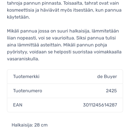
tahroja pannun pinnasta. Toisaalta, tahrat ovat vain
kosmeettisia ja häviävät myös itsestään, kun pannua
käytetään.
Mikäli pannua jossa on suuri halkaisija, lämmitetään
liian nopeasti, voi se vaurioitua. Siksi pannua tulisi
aina lämmittää asteittain. Mikäli pannun pohja
pyöristyy, voidaan se helposti suoristaa voimakkaalla
vasaraniskulla.
Tuotemerkki
de Buyer
Tuotenumero
2425
EAN
3011245614287
Halkaisija: 28 cm