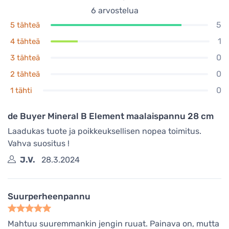
6
arvostelua
5
5 tähteä
1
4 tähteä
0
3 tähteä
0
2 tähteä
0
1 tähti
de Buyer Mineral B Element maalaispannu 28 cm
Laadukas tuote ja poikkeuksellisen nopea toimitus.
Vahva suositus !
J.V.
28.3.2024
Suurperheenpannu
Mahtuu suuremmankin jengin ruuat. Painava on, mutta