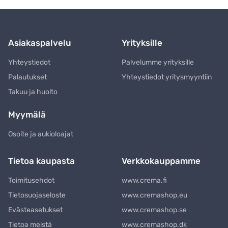
Asiakaspalvelu
Yrityksille
Yhteystiedot
Palvelumme yrityksille
Palautukset
Yhteystiedot yritysmyyntiin
Takuu ja huolto
Myymälä
Osoite ja aukioloajat
Tietoa kaupasta
Verkkokauppamme
Toimitusehdot
www.crema.fi
Tietosuojaseloste
www.cremashop.eu
Evästeasetukset
www.cremashop.se
Tietoa meistä
www.cremashop.dk