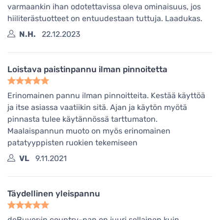
varmaankin ihan odotettavissa oleva ominaisuus, jos
hiiliterästuotteet on entuudestaan tuttuja. Laadukas.
N.H.
22.12.2023
Loistava paistinpannu ilman pinnoitetta
Erinomainen pannu ilman pinnoitteita. Kestää käyttöä
ja itse asiassa vaatiikin sitä. Ajan ja käytön myötä
pinnasta tulee käytännössä tarttumaton.
Maalaispannun muoto on myös erinomainen
patatyyppisten ruokien tekemiseen
VL
9.11.2021
Täydellinen yleispannu
deBuyer:in country-pan on juuri sellainen kuin