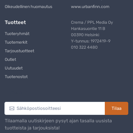
Oikeudellinen huomautus
www.urbanfinn.com
Tuotteet
Crema / PPL Media Oy
Hankasuontie 11 B
Tuoteryhmät
00390 Helsinki
Y-tunnus: 1972419-9
Tuotemerkit
010 322 4480
Tarjoustuotteet
Outlet
Uutuudet
Tuotenostot
Uutiskirje
Tilaa
Tilaamalla uutiskirjeen pysyt ajan tasalla uusista
tuotteista ja tarjouksista!