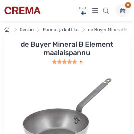
0
Näytä valikko
FI · FI
Crema
Etusivu
Keittiö
Pannut ja kattilat
de Buyer Mineral B E
de Buyer Mineral B Element
maalaispannu
6