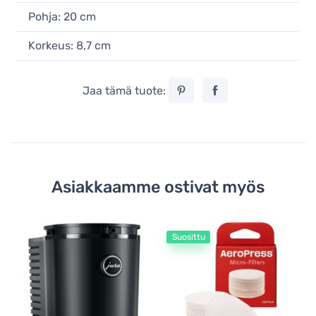
Pohja: 20 cm
Korkeus: 8,7 cm
Jaa tämä tuote:
Asiakkaamme ostivat myös
Suosittu
Ve
ka
Ju
v