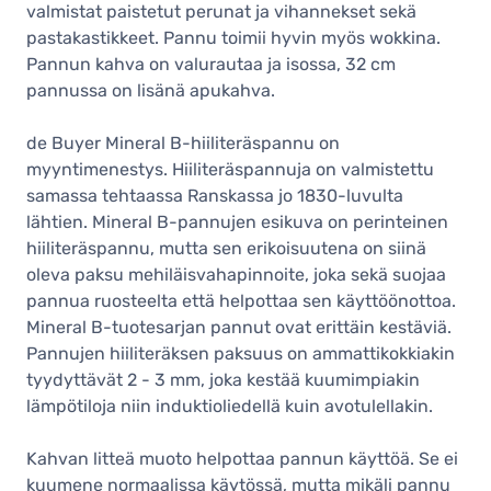
valmistat paistetut perunat ja vihannekset sekä
pastakastikkeet. Pannu toimii hyvin myös wokkina.
Pannun kahva on valurautaa ja isossa, 32 cm
pannussa on lisänä apukahva.
de Buyer Mineral B-hiiliteräspannu on
myyntimenestys. Hiiliteräspannuja on valmistettu
samassa tehtaassa Ranskassa jo 1830-luvulta
lähtien. Mineral B-pannujen esikuva on perinteinen
hiiliteräspannu, mutta sen erikoisuutena on siinä
oleva paksu mehiläisvahapinnoite, joka sekä suojaa
pannua ruosteelta että helpottaa sen käyttöönottoa.
Mineral B-tuotesarjan pannut ovat erittäin kestäviä.
Pannujen hiiliteräksen paksuus on ammattikokkiakin
tyydyttävät 2 - 3 mm, joka kestää kuumimpiakin
lämpötiloja niin induktioliedellä kuin avotulellakin.
Kahvan litteä muoto helpottaa pannun käyttöä. Se ei
kuumene normaalissa käytössä, mutta mikäli pannu