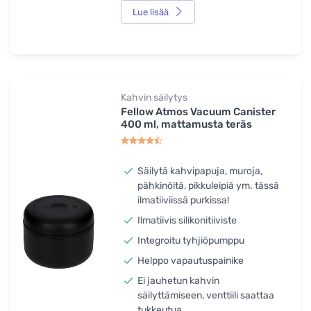
Lue lisää
Kahvin säilytys
Fellow Atmos Vacuum Canister
400 ml, mattamusta teräs
Säilytä kahvipapuja, muroja,
pähkinöitä, pikkuleipiä ym. tässä
ilmatiiviissä purkissa!
Ilmatiivis silikonitiiviste
Integroitu tyhjiöpumppu
Helppo vapautuspainike
Ei jauhetun kahvin
säilyttämiseen, venttiili saattaa
tukkeutua