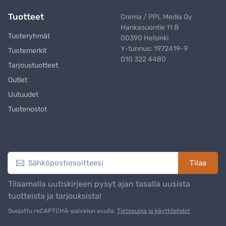
Tuotteet
Crema / PPL Media Oy
Hankasuontie 11 B
Tuoteryhmät
00390 Helsinki
Y-tunnus: 1972419-9
Tuotemerkit
010 322 4480
Tarjoustuotteet
Outlet
Uutuudet
Tuotenostot
Uutiskirje
Tilaa
Tilaamalla uutiskirjeen pysyt ajan tasalla uusista
tuotteista ja tarjouksista!
Suojattu reCAPTCHA-palvelun avulla.
Tietosuoja ja käyttöehdot