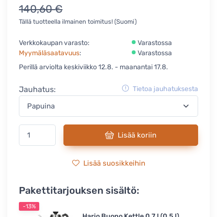
140,60 €
Tällä tuotteella ilmainen toimitus! (Suomi)
Verkkokaupan varasto:
Varastossa
Myymäläsaatavuus
:
Varastossa
Perillä arviolta keskiviikko 12.8. - maanantai 17.8.
Jauhatus:
Tietoa jauhatuksesta
Lisää koriin
Lisää suosikkeihin
Pakettitarjouksen sisältö:
-13%
Hario Buono Kettle 0,7 l (0,5 l)