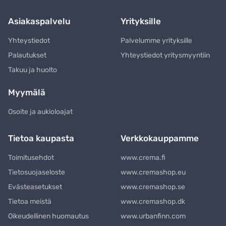
Asiakaspalvelu
Yrityksille
Yhteystiedot
Palvelumme yrityksille
Palautukset
Yhteystiedot yritysmyyntiin
Takuu ja huolto
Myymälä
Osoite ja aukioloajat
Tietoa kaupasta
Verkkokauppamme
Toimitusehdot
www.crema.fi
Tietosuojaseloste
www.cremashop.eu
Evästeasetukset
www.cremashop.se
Tietoa meistä
www.cremashop.dk
Oikeudellinen huomautus
www.urbanfinn.com