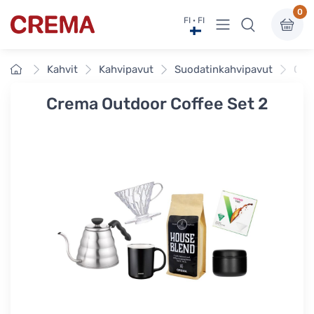
0
Näytä valikko
FI · FI
Crema
Etusivu
Kahvit
Kahvipavut
Suodatinkahvipavut
Cre
Crema Outdoor Coffee Set 2