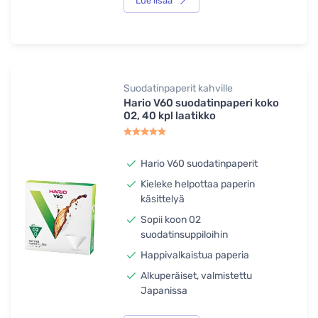
Lue lisää
Suodatinpaperit kahville
Hario V60 suodatinpaperi koko
02, 40 kpl laatikko
Hario V60 suodatinpaperit
Kieleke helpottaa paperin
käsittelyä
Sopii koon 02
suodatinsuppiloihin
Happivalkaistua paperia
Alkuperäiset, valmistettu
Japanissa