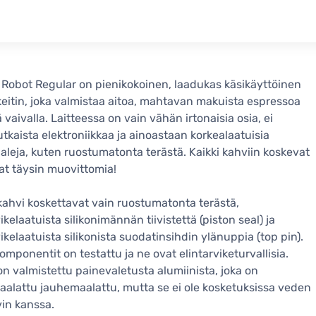
 Robot Regular on pienikokoinen, laadukas käsikäyttöinen
eitin, joka valmistaa aitoa, mahtavan makuista espressoa
ä vaivalla. Laitteessa on vain vähän irtonaisia osia, ei
kaista elektroniikkaa ja ainoastaan korkealaatuisia
aleja, kuten ruostumatonta terästä. Kaikki kahviin koskevat
at täysin muovittomia!
 kahvi koskettavat vain ruostumatonta terästä,
ikelaatuista silikonimännän tiivistettä (piston seal) ja
vikelaatuista silikonista suodatinsihdin ylänuppia (top pin).
komponentit on testattu ja ne ovat elintarviketurvallisia.
n valmistettu painevaletusta alumiinista, joka on
alattu jauhemaalattu, mutta se ei ole kosketuksissa veden
vin kanssa.