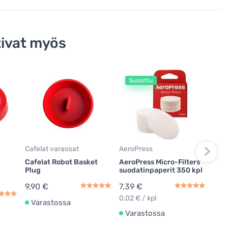
ivat myös
Suosittu
S
Espr
Pas
500
14,
29,8
Cafelat varaosat
AeroPress
Va
Cafelat Robot Basket
AeroPress Micro-Filters
Plug
suodatinpaperit 350 kpl
9,90 €
7,39 €
0,02 € / kpl
Varastossa
Varastossa