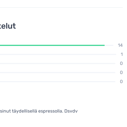
elut
14
1
0
0
0
sinut täydellisellä espressolla. Dsvdv