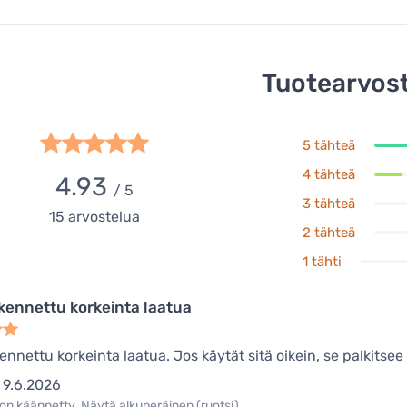
Tuotearvost
5 tähteä
4 tähteä
4.93
/ 5
3 tähteä
15
arvostelua
2 tähteä
1 tähti
kennettu korkeinta laatua
nnettu korkeinta laatua. Jos käytät sitä oikein, se palkitsee 
9.6.2026
on käännetty. Näytä alkuperäinen (ruotsi).