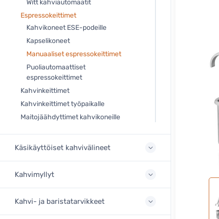
Witt kahviautomaatit
Espressokeittimet
Kahvikoneet ESE-podeille
Kapselikoneet
Manuaaliset espressokeittimet
Puoliautomaattiset
espressokeittimet
Kahvinkeittimet
Kahvinkeittimet työpaikalle
Maitojäähdyttimet kahvikoneille
Käsikäyttöiset kahvivälineet
Kahvimyllyt
Kahvi- ja baristatarvikkeet