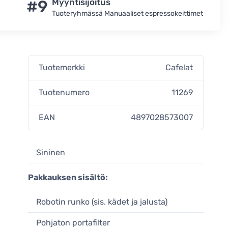
#9
Myyntisijoitus
Tuoteryhmässä Manuaaliset espressokeittimet
Tuotemerkki
Cafelat
Tuotenumero
11269
EAN
4897028573007
Sininen
Pakkauksen sisältö:
Robotin runko (sis. kädet ja jalusta)
Pohjaton portafilter