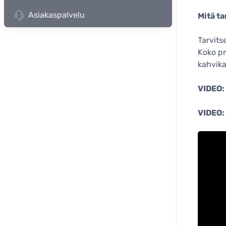
Asiakaspalvelu
Mitä t
Tarvits
Koko pr
kahvika
VIDEO:
VIDEO: