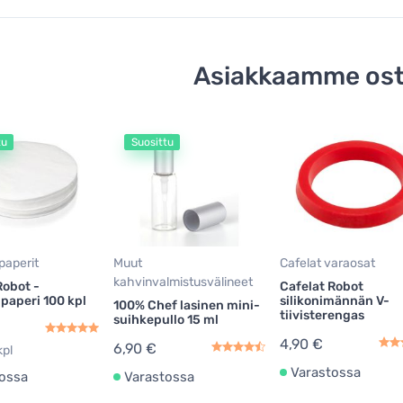
Asiakkaamme ost
tu
Suosittu
paperit
Muut
Cafelat varaosat
kahvinvalmistusvälineet
Robot -
Cafelat Robot
paperi 100 kpl
silikonimännän V-
100% Chef lasinen mini-
tiivisterengas
suihkepullo 15 ml
4,90 €
6,90 €
kpl
Varastossa
ossa
Varastossa