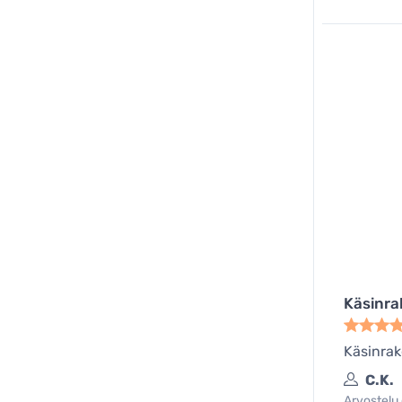
Käsinra
Käsinrake
C.K.
Arvostelu 