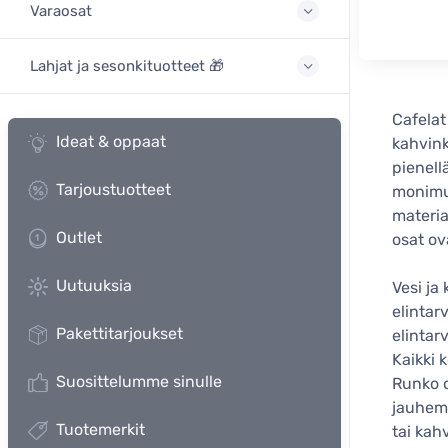
Varaosat
Lahjat ja sesonkituotteet 🎁
Cafelat
Ideat & oppaat
kahvink
pienell
Tarjoustuotteet
monimut
materia
Outlet
osat ov
Uutuuksia
Vesi ja
elintarv
Pakettitarjoukset
elintar
Kaikki 
Suosittelumme sinulle
Runko o
jauhema
Tuotemerkit
tai kah