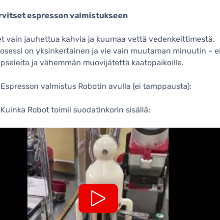
arvitset espresson valmistukseen
et vain jauhettua kahvia ja kuumaa vettä vedenkeittimestä.
osessi on yksinkertainen ja vie vain muutaman minuutin – e
pseleita ja vähemmän muovijätettä kaatopaikoille.
Espresson valmistus Robotin avulla (ei tamppausta):
Kuinka Robot toimii suodatinkorin sisällä: