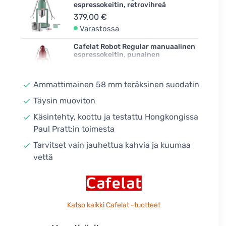
espressokeitin, retrovihreä
379,00 €
Varastossa
Cafelat Robot Regular manuaalinen
espressokeitin, punainen
379,00 €
Varastossa
Ammattimainen 58 mm teräksinen suodatin
Cafelat Robot Regular manuaalinen
Täysin muoviton
espressokeitin, musta
Käsintehty, koottu ja testattu Hongkongissa
379,00 €
Paul Pratt:in toimesta
Varastossa
Tarvitset vain jauhettua kahvia ja kuumaa
vettä
Katso kaikki Cafelat -tuotteet