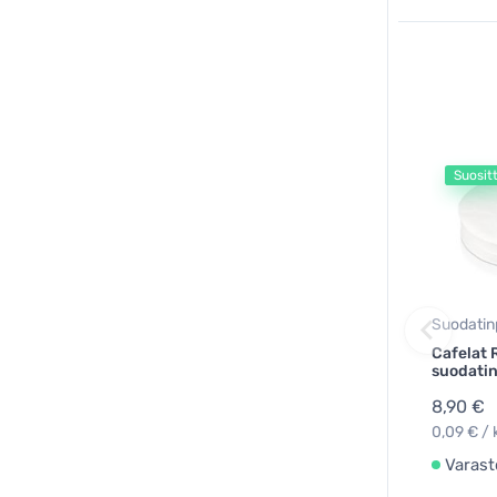
Suosit
Suodatin
Cafelat 
suodatin
8,90 €
0,09 € / 
Varast