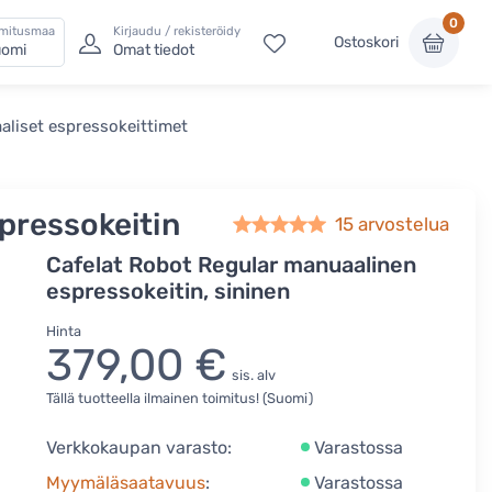
0
imitusmaa
Kirjaudu / rekisteröidy
Ostoskori
omi
Omat tiedot
aliset espressokeittimet
pressokeitin
15
arvostelua
Cafelat Robot Regular manuaalinen
espressokeitin, sininen
Hinta
379,00 €
sis. alv
Tällä tuotteella ilmainen toimitus! (Suomi)
Verkkokaupan varasto:
Varastossa
Myymäläsaatavuus
:
Varastossa