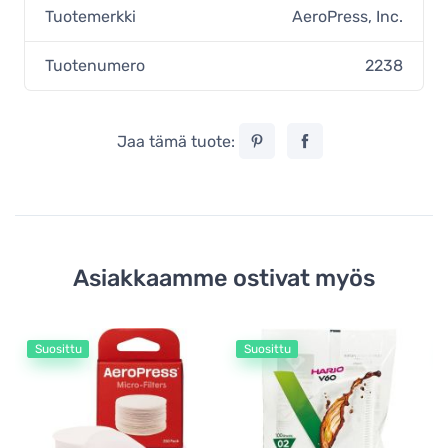
Tuotemerkki
AeroPress, Inc.
Tuotenumero
2238
Jaa tämä tuote:
Asiakkaamme ostivat myös
Suosittu
Suosittu
Ae
Ae
ka
3