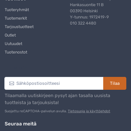
Hankasuontie 11 B
Tuoteryhmät
00390 Helsinki
Y-tunnus: 1972419-9
Tuotemerkit
010 322 4480
Tarjoustuotteet
Outlet
Uutuudet
Tuotenostot
Uutiskirje
Tilaa
Tilaamalla uutiskirjeen pysyt ajan tasalla uusista
tuotteista ja tarjouksista!
Suojattu reCAPTCHA-palvelun avulla.
Tietosuoja ja käyttöehdot
Seuraa meitä