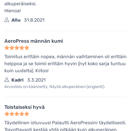
alkuperäiseksi.
Hienoa!
Allu
31.8.2021
AeroPress männän kumi
Toimitus erittäin nopea, männän vaihtaminen oli erittäin
helppoa ja se toimii erittäin hyvin (nyt koko sarja tuntuu
kuin uudelta). Kiitos!
Kadri
3.3.2021
Arvostelu on käännetty. Näytä alkuperäinen (englanti).
Toistaiseksi hyvä
Täydellinen istuvuus! Palautti AeroPressini täydellisesti.
Toivottavasti kestää yhtä pitkään kuin alkuperäinen.