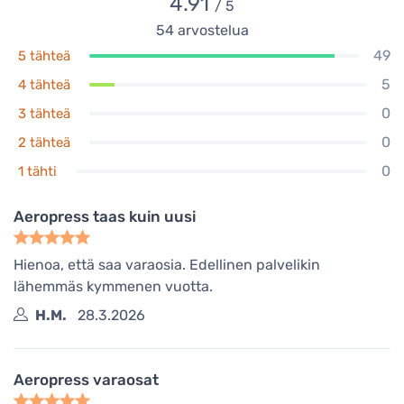
4.91
/ 5
54
arvostelua
49
5 tähteä
5
4 tähteä
0
3 tähteä
0
2 tähteä
0
1 tähti
Aeropress taas kuin uusi
Hienoa, että saa varaosia. Edellinen palvelikin
lähemmäs kymmenen vuotta.
H.M.
28.3.2026
Aeropress varaosat