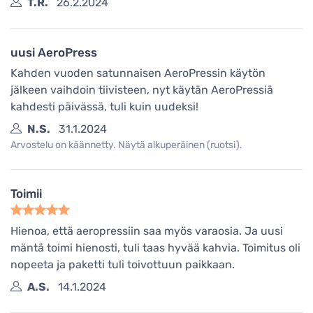
T.R.
26.2.2024
uusi AeroPress
Kahden vuoden satunnaisen AeroPressin käytön
jälkeen vaihdoin tiivisteen, nyt käytän AeroPressiä
kahdesti päivässä, tuli kuin uudeksi!
N.S.
31.1.2024
Arvostelu on käännetty. Näytä alkuperäinen (ruotsi).
Toimii
Hienoa, että aeropressiin saa myös varaosia. Ja uusi
mäntä toimi hienosti, tuli taas hyvää kahvia. Toimitus oli
nopeeta ja paketti tuli toivottuun paikkaan.
A.S.
14.1.2024