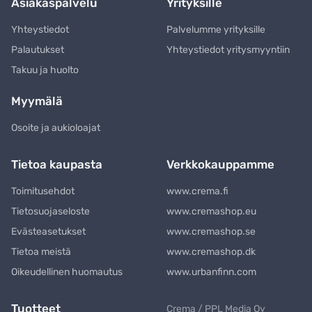
Asiakaspalvelu
Yrityksille
Yhteystiedot
Palvelumme yrityksille
Palautukset
Yhteystiedot yritysmyyntiin
Takuu ja huolto
Myymälä
Osoite ja aukioloajat
Tietoa kaupasta
Verkkokauppamme
Toimitusehdot
www.crema.fi
Tietosuojaseloste
www.cremashop.eu
Evästeasetukset
www.cremashop.se
Tietoa meistä
www.cremashop.dk
Oikeudellinen huomautus
www.urbanfinn.com
Tuotteet
Crema / PPL Media Oy