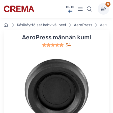
0
Näytä valikko
FI · FI
Crema
Etusivu
Käsikäyttöiset kahvivälineet
AeroPress
AeroPr
AeroPress männän kumi
54