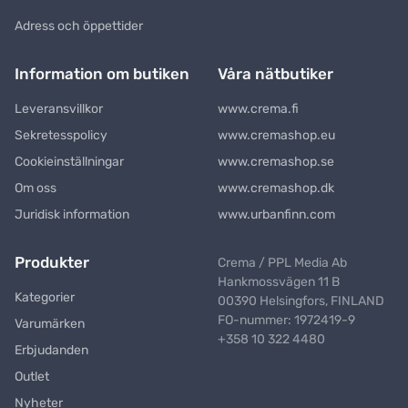
Adress och öppettider
Information om butiken
Våra nätbutiker
Leveransvillkor
www.crema.fi
Sekretesspolicy
www.cremashop.eu
Cookieinställningar
www.cremashop.se
Om oss
www.cremashop.dk
Juridisk information
www.urbanfinn.com
Produkter
Crema / PPL Media Ab
Hankmossvägen 11 B
Kategorier
00390 Helsingfors, FINLAND
FO-nummer: 1972419-9
Varumärken
+358 10 322 4480
Erbjudanden
Outlet
Nyheter