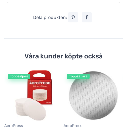
Dela produkten:
Våra kunder köpte också
Toppsäljare
Toppsäljare
Ae
Ae
C
2
AeroPress
AeroPress