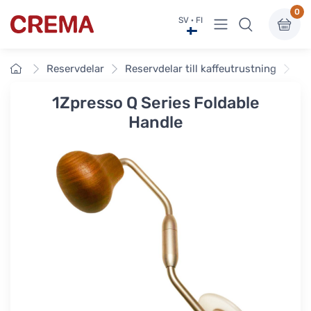
0
Visa undermeny
SV · FI
Crema
Framsidan
Reservdelar
Reservdelar till kaffeutrustning
1Z
1Zpresso Q Series Foldable
Handle