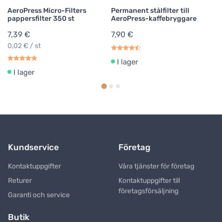
AeroPress Micro-Filters
Permanent stålfilter till
pappersfilter 350 st
AeroPress-kaffebryggare
7,39 €
7,90 €
0,02 € / st
I lager
I lager
Kundservice
Företag
Kontaktuppgifter
Våra tjänster för företag
Returer
Kontaktuppgifter till
företagsförsäljning
Garanti och service
Butik