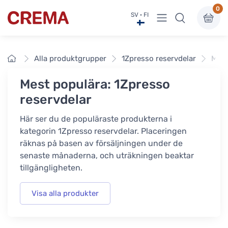
0
Visa undermeny
SV · FI
Crema
Framsidan
Alla produktgrupper
1Zpresso reservdelar
Mest
Mest populära: 1Zpresso
reservdelar
Här ser du de populäraste produkterna i
kategorin 1Zpresso reservdelar. Placeringen
räknas på basen av försäljningen under de
senaste månaderna, och uträkningen beaktar
tillgängligheten.
Visa alla produkter